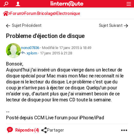
ACTUALITÉS
Forum
Forum Bricolage
Connexion
Electronique
S'inscrire
Rechercher
Société
Education
Villes
Politique
Faits Divers
Monde
+
SPORT
Sujet Précédent
Sujet Suivant
Football
Cyclisme
Forum
Coupe du monde 2026
Tennis
Rugby
CULTURE
Probleme d'éjection de disque
TNT
Cinéma
Musique
Programme TV
Streaming
Sorties cinéma
+
FINANCE
nono07836
-
Modifié le 17 janv. 2015 à 18:49
xplom
-
17 janv. 2015 à 21:28
Impôts
Immobilier
Banque
Crédit
Retraite
Epargne
Risques naturels par ville
Assurance
AUTO
Bonsoir,
Réserver un essai
Berlines
Forum auto
Essais
Citadines
SUV
+
HIGH-TECH
Aujourd'hui j'ai inséré un disque vierge dans un lecteur de
disque spécial pour Mac mais mon Mac ne reconnaît ni le
Meilleur smartphone
Ordinateurs
Guide high-tech
Mobiles
Internet
Jeux vidéo
+
BRICOLAGE
disque ni le lecteur du disque. Le problème c'est que du
coup je n'arrive pas à éjecter ce disque. Quelqu'un pour
Aménagement intérieur
Cuisine
Jardinage
+
Forum
Extérieur
Salle de bains
Rangement
WEEK-END
m'aider svp, d'autant plus que j'ai vraiment besoin de ce
lecteur de disque pour lire mes CD toute la semaine.
Escapades
Expositions
Week-end nature
Guides de France
Patrimoine
Musées
+
LIFESTYLE
--
Bien-être
Mode
+
Art de vivre
Loisirs
Modes de vie
SANTE
Posté depuis CCM Live forum pour iPhone/iPad
Guide de la santé
Médicaments
+
Alimentation
Maladies
Sommeil
VOYAGE
Répondre (4)
Partager