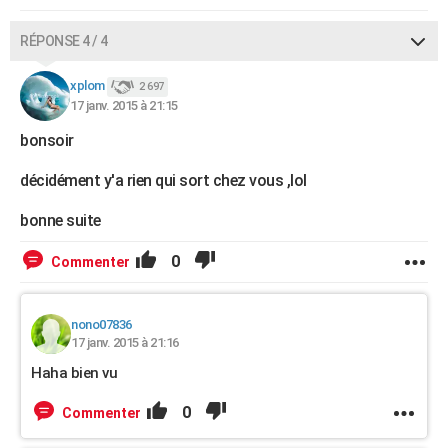
RÉPONSE 4 / 4
xplom
2 697
17 janv. 2015 à 21:15
bonsoir
décidément y'a rien qui sort chez vous ,lol
bonne suite
0
Commenter
nono07836
17 janv. 2015 à 21:16
Haha bien vu
0
Commenter