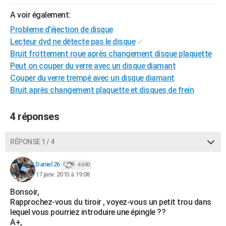
City break
Voyage de noces
Climat
Destinations
Voyage nature
Forum
+
PHOTO
A voir également:
Probleme d'éjection de disque
GUIDES D'ACHAT
Lecteur dvd ne détecte pas le disque
✓
BONS PLANS
Bruit frottement roue après changement disque plaquette
Peut on couper du verre avec un disque diamant
CARTE DE VOEUX
Couper du verre trempé avec un disque diamant
Bruit après changement plaquette et disques de frein
Carte Bonne année
Carte Pâques
Carte de Noël
Carte Saint-Valentin
Carte d'anniversaire
DICTIONNAIRE
Biographies
Expressions
Dictionnaire
Citations
Proverbes
PROGRAMME TV
4 réponses
COPAINS D'AVANT
RÉPONSE 1 / 4
Se connecter
Collèges
Universités
Service militaire
S'inscrire
Lycées
Primaires
Entreprises
Avis de recherche
AVIS DE DÉCÈS
Daniel 26
4 690
17 janv. 2015 à 19:08
FORUM
Bonsoir,
Lifestyle
Sport
Television
Cinema
Bricolage
Culture
Auto
Voyage
Rapprochez-vous du tiroir , voyez-vous un petit trou dans
lequel vous pourriez introduire une épingle ??
A+,