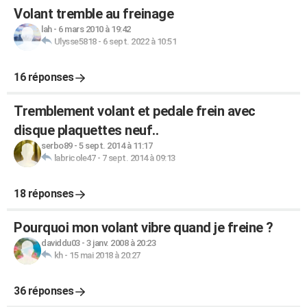
Volant tremble au freinage
lah
-
6 mars 2010 à 19:42
Ulysse5818
-
6 sept. 2022 à 10:51
16 réponses
Tremblement volant et pedale frein avec
disque plaquettes neuf..
serbo89
-
5 sept. 2014 à 11:17
labricole47
-
7 sept. 2014 à 09:13
18 réponses
Pourquoi mon volant vibre quand je freine ?
daviddu03
-
3 janv. 2008 à 20:23
kh
-
15 mai 2018 à 20:27
36 réponses