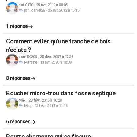
dati0170
-
25 avr. 2012 à 08:05
jdf_daniel26
-
25 avr. 2012 à 15:15
1 réponse
Comment eviter qu'une tranche de bois
n'eclate ?
domi59200
-
25 déc. 2007 à 17:36
Martine
-
13 avr. 2020 à 10:09
8 réponses
Boucher micro-trou dans fosse septique
Max
-
23 févr. 2015 à 10:28
Max
-
23 févr. 2015 à 11:16
6 réponses
Poutre charpente qui se fissure