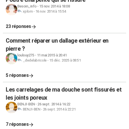
Besoin_info
-
15 nov. 2014 à 18:08
xplom
-
16 nov. 2014 à 15:54
23 réponses
Comment réparer un dallage extérieur en
pierre ?
loulouy275
-
11 mai 2015 à 20:41
_dedelabricole
-
15 déc. 2025 à 08:51
5 réponses
Les carrelages de ma douche sont fissurés et
les joints poreux
BENJI-BEN
-
26 sept. 2014 à 16:22
BENJI-BEN
-
26 sept. 2014 à 22:21
7 réponses