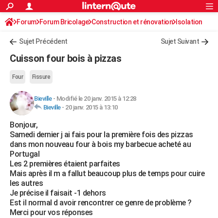
ACTUALITÉS
Forum
Forum Bricolage
Connexion
Construction et rénovation
S'inscrire
Isolation
Rechercher
Société
Education
Villes
Politique
Faits Divers
Monde
+
SPORT
Sujet Précédent
Sujet Suivant
Football
Cyclisme
Forum
Coupe du monde 2026
Tennis
Rugby
CULTURE
Cuisson four bois à pizzas
TNT
Cinéma
Musique
Programme TV
Streaming
Sorties cinéma
+
FINANCE
Four
Fissure
Impôts
Immobilier
Banque
Crédit
Retraite
Epargne
Risques naturels par ville
Assurance
AUTO
Bieville
-
Modifié le 20 janv. 2015 à 12:28
Bieville
-
20 janv. 2015 à 13:10
Réserver un essai
Berlines
Forum auto
Essais
Citadines
SUV
+
HIGH-TECH
Bonjour,
Meilleur smartphone
Ordinateurs
Guide high-tech
Mobiles
Internet
Jeux vidéo
+
BRICOLAGE
Samedi dernier j ai fais pour la première fois des pizzas
dans mon nouveau four à bois my barbecue acheté au
Aménagement intérieur
Cuisine
Jardinage
+
Forum
Extérieur
Salle de bains
Rangement
WEEK-END
Portugal
Les 2 premières étaient parfaites
Escapades
Expositions
Week-end nature
Guides de France
Patrimoine
Musées
+
LIFESTYLE
Mais après il m a fallut beaucoup plus de temps pour cuire
les autres
Bien-être
Mode
+
Art de vivre
Loisirs
Modes de vie
SANTE
Je précise il faisait -1 dehors
Est il normal d avoir rencontrer ce genre de problème ?
Guide de la santé
Médicaments
+
Alimentation
Maladies
Sommeil
VOYAGE
Merci pour vos réponses