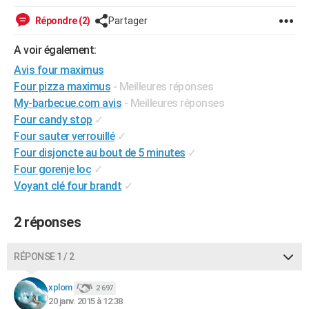
City break
Voyage de noces
Climat
Destinations
Voyage nature
Forum
+
PHOTO
Répondre (2)
Partager
GUIDES D'ACHAT
A voir également:
Avis four maximus
BONS PLANS
Four pizza maximus
- Meilleures réponses
CARTE DE VOEUX
My-barbecue.com avis
- Meilleures réponses
Four candy stop
✓
Carte Bonne année
Carte Pâques
Carte de Noël
Carte Saint-Valentin
Carte d'anniversaire
DICTIONNAIRE
Four sauter verrouillé
✓
Four disjoncte au bout de 5 minutes
✓
Biographies
Expressions
Dictionnaire
Citations
Proverbes
PROGRAMME TV
Four gorenje loc
✓
COPAINS D'AVANT
Voyant clé four brandt
✓
Se connecter
Collèges
Universités
Service militaire
S'inscrire
Lycées
Primaires
Entreprises
Avis de recherche
AVIS DE DÉCÈS
2 réponses
FORUM
RÉPONSE 1 / 2
Lifestyle
Sport
Television
Cinema
Bricolage
Culture
Auto
Voyage
xplom
2 697
20 janv. 2015 à 12:38