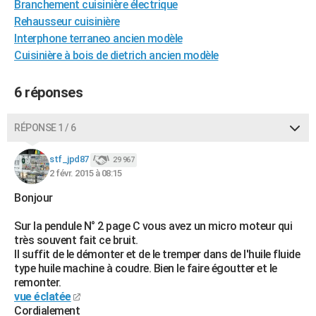
Branchement cuisinière électrique
City break
Voyage de noces
Climat
Destinations
Voyage nature
Forum
+
PHOTO
Rehausseur cuisinière
Interphone terraneo ancien modèle
GUIDES D'ACHAT
Cuisinière à bois de dietrich ancien modèle
BONS PLANS
6 réponses
CARTE DE VOEUX
Carte Bonne année
Carte Pâques
Carte de Noël
Carte Saint-Valentin
Carte d'anniversaire
RÉPONSE 1 / 6
DICTIONNAIRE
Biographies
Expressions
Dictionnaire
Citations
Proverbes
stf_jpd87
PROGRAMME TV
29 967
2 févr. 2015 à 08:15
COPAINS D'AVANT
Bonjour
Se connecter
Collèges
Universités
Service militaire
S'inscrire
Lycées
Primaires
Entreprises
Avis de recherche
AVIS DE DÉCÈS
Sur la pendule N° 2 page C vous avez un micro moteur qui
très souvent fait ce bruit.
FORUM
Il suffit de le démonter et de le tremper dans de l'huile fluide
type huile machine à coudre. Bien le faire égoutter et le
Lifestyle
Sport
Television
Cinema
Bricolage
Culture
Auto
Voyage
remonter.
vue éclatée
Cordialement