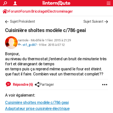
ACTUALITÉS
Forum
Forum Bricolage
Connexion
Electroménager
S'inscrire
Rechercher
Société
Education
Villes
Politique
Faits Divers
Monde
+
SPORT
Sujet Précédent
Sujet Suivant
Football
Cyclisme
Forum
Coupe du monde 2026
Tennis
Rugby
CULTURE
Cuisinière sholtes modèle c/786 geai
TNT
Cinéma
Musique
Programme TV
Streaming
Sorties cinéma
+
FINANCE
rantiole
-
Modifié le 1 févr. 2015 à 21:29
stf_jpd87
-
9 févr. 2015 à 07:12
Impôts
Immobilier
Banque
Crédit
Retraite
Epargne
Risques naturels par ville
Assurance
AUTO
Bonjour,
Réserver un essai
Berlines
Forum auto
Essais
Citadines
SUV
+
HIGH-TECH
au niveau du thermostat j'entend un bruit de minuterie très
fort et dérangeant de temps
Meilleur smartphone
Ordinateurs
Guide high-tech
Mobiles
Internet
Jeux vidéo
+
BRICOLAGE
en temps puis ça reprend même quand le four est éteint.
que faut il faire. Combien vaut un thermostat complet??
Aménagement intérieur
Cuisine
Jardinage
+
Forum
Extérieur
Salle de bains
Rangement
WEEK-END
Répondre (6)
Partager
Escapades
Expositions
Week-end nature
Guides de France
Patrimoine
Musées
+
LIFESTYLE
A voir également:
Bien-être
Mode
+
Art de vivre
Loisirs
Modes de vie
SANTE
Cuisinière sholtes modèle c/786 geai
Guide de la santé
Médicaments
+
Alimentation
Maladies
Sommeil
Adaptateur prise cuisinière électrique
VOYAGE