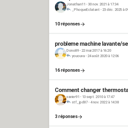
Jonathan11
-
30 nov. 2021 à 17:34
_PhoqueEclatant
-
23 déc. 2025 à 0
10 réponses
probleme machine lavante/se
Dono89
-
22 mai 2017 à 16:20
yououva
-
24 août 2020 à 12:06
16 réponses
Comment changer thermostat 
xavier91
-
13 sept. 2010 à 17:47
stf_jpd87
-
4 nov. 2022 à 14:38
3 réponses