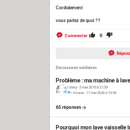
Cordialement
vous parlez de quoi ??
0
Commenter
Répond
Discussions similaires
Problème : ma machine à laver
l.deny
-
5 mai 2010 à 21:39
Houria
-
17 mai 2026 à 16:09
65 réponses
Pourquoi mon lave vaisselle I