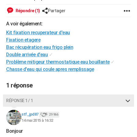
City break
Voyage de noces
Climat
Destinations
Voyage nature
Forum
+
PHOTO
Répondre (1)
Partager
GUIDES D'ACHAT
A voir également:
BONS PLANS
Kit fixation recuperateur d'eau
Fixation etagere
CARTE DE VOEUX
Bac récupération eau frigo plein
Double arrivée d'eau
✓
Carte Bonne année
Carte Pâques
Carte de Noël
Carte Saint-Valentin
Carte d'anniversaire
DICTIONNAIRE
Problème mitigeur thermostatique eau bouillante
✓
Biographies
Expressions
Dictionnaire
Citations
Proverbes
Chasse d'eau qui coule apres remplissage
PROGRAMME TV
COPAINS D'AVANT
1 réponse
Se connecter
Collèges
Universités
Service militaire
S'inscrire
Lycées
Primaires
Entreprises
Avis de recherche
AVIS DE DÉCÈS
RÉPONSE 1 / 1
FORUM
stf_jpd87
29 966
Lifestyle
Sport
Television
Cinema
Bricolage
Culture
Auto
Voyage
14 mai 2015 à 16:32
Bonjour