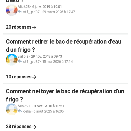
Beko ?
Mick28
-
6 janv. 2019 à 19:01
stf_jpd87
-
29 mars 2026 à 17:47
20 réponses
Comment retirer le bac de récupération d'eau
d'un frigo ?
vialibis
-
29 nov. 2018 à 09:43
stf_jpd87
-
15 mai 2026 à 17:14
10 réponses
Comment nettoyer le bac de récupération d'un
frigo ?
ben7610
-
3 oct. 2010 à 13:23
celia
-
6 août 2025 à 16:05
28 réponses