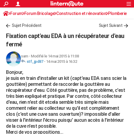
ACTUALITÉS
Forum
Forum Bricolage
Connexion
Construction et rénovation
S'inscrire
Plomberie
Rechercher
Société
Education
Villes
Politique
Faits Divers
Monde
+
SPORT
Sujet Précédent
Sujet Suivant
Football
Cyclisme
Forum
Coupe du monde 2026
Tennis
Rugby
CULTURE
Fixation capt'eau EDA à un récupérateur d'eau
TNT
Cinéma
Musique
Programme TV
Streaming
Sorties cinéma
+
fermé
FINANCE
Impôts
Immobilier
Banque
Crédit
Retraite
Epargne
Risques naturels par ville
Assurance
AUTO
sam
-
Modifié le 14 mai 2015 à 11:08
stf_jpd87
-
14 mai 2015 à 16:32
Réserver un essai
Berlines
Forum auto
Essais
Citadines
SUV
+
HIGH-TECH
Bonjour,
je suis en train d'installer un kit (capt'eau EDA sans scier la
Meilleur smartphone
Ordinateurs
Guide high-tech
Mobiles
Internet
Jeux vidéo
+
BRICOLAGE
gouttière) permettant de raccorder la gouttière au
récupérateur d'eau. Côté gouttière, pas de problème, c'est
Aménagement intérieur
Cuisine
Jardinage
+
Forum
Extérieur
Salle de bains
Rangement
WEEK-END
très bien expliqué et pratique. Par contre, côté collecteur
d'eau, rien n'est dit etcela semble très simple mais
Escapades
Expositions
Week-end nature
Guides de France
Patrimoine
Musées
+
LIFESTYLE
comment relier au collecteur vu qu'il est complètement
clos (c'est une cuve sans ouverture)? impossible d'aller
Bien-être
Mode
+
Art de vivre
Loisirs
Modes de vie
SANTE
visser à l'intérieur l'écrou puisqu' aucun accès à l'intérieur
de la cuve n'est possible.
Guide de la santé
Médicaments
+
Alimentation
Maladies
Sommeil
VOYAGE
Merci de vos propositions...