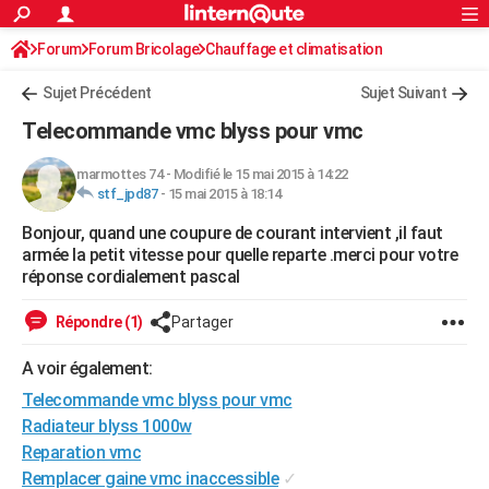
ACTUALITÉS
Forum
Forum Bricolage
Connexion
Chauffage et climatisation
S'inscrire
Rechercher
Société
Education
Villes
Politique
Faits Divers
Monde
+
SPORT
Sujet Précédent
Sujet Suivant
Football
Cyclisme
Forum
Coupe du monde 2026
Tennis
Rugby
CULTURE
Telecommande vmc blyss pour vmc
TNT
Cinéma
Musique
Programme TV
Streaming
Sorties cinéma
+
FINANCE
marmottes 74
-
Modifié le 15 mai 2015 à 14:22
stf_jpd87
-
15 mai 2015 à 18:14
Impôts
Immobilier
Banque
Crédit
Retraite
Epargne
Risques naturels par ville
Assurance
AUTO
Bonjour, quand une coupure de courant intervient ,il faut
Réserver un essai
Berlines
Forum auto
Essais
Citadines
SUV
+
HIGH-TECH
armée la petit vitesse pour quelle reparte .merci pour votre
réponse cordialement pascal
Meilleur smartphone
Ordinateurs
Guide high-tech
Mobiles
Internet
Jeux vidéo
+
BRICOLAGE
Répondre (1)
Partager
Aménagement intérieur
Cuisine
Jardinage
+
Forum
Extérieur
Salle de bains
Rangement
WEEK-END
A voir également:
Escapades
Expositions
Week-end nature
Guides de France
Patrimoine
Musées
+
LIFESTYLE
Telecommande vmc blyss pour vmc
Bien-être
Mode
+
Art de vivre
Loisirs
Modes de vie
Radiateur blyss 1000w
SANTE
Reparation vmc
Guide de la santé
Médicaments
+
Alimentation
Maladies
Sommeil
VOYAGE
Remplacer gaine vmc inaccessible
✓