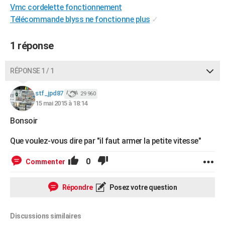
Vmc cordelette fonctionnement
City break
Voyage de noces
Climat
Destinations
Voyage nature
Forum
+
PHOTO
Télécommande blyss ne fonctionne plus
✓
GUIDES D'ACHAT
1 réponse
BONS PLANS
RÉPONSE 1 / 1
CARTE DE VOEUX
Carte Bonne année
Carte Pâques
Carte de Noël
Carte Saint-Valentin
Carte d'anniversaire
DICTIONNAIRE
stf_jpd87
29 960
15 mai 2015 à 18:14
Biographies
Expressions
Dictionnaire
Citations
Proverbes
PROGRAMME TV
Bonsoir
COPAINS D'AVANT
Que voulez-vous dire par "il faut armer la petite vitesse"
Se connecter
Collèges
Universités
Service militaire
S'inscrire
Lycées
Primaires
Entreprises
Avis de recherche
AVIS DE DÉCÈS
0
Commenter
FORUM
Répondre
Posez votre question
Lifestyle
Sport
Television
Cinema
Bricolage
Culture
Auto
Voyage
Discussions similaires