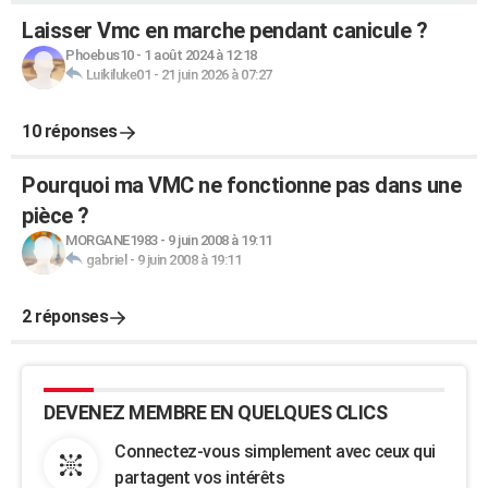
Laisser Vmc en marche pendant canicule ?
Phoebus10
-
1 août 2024 à 12:18
Luikiluke01
-
21 juin 2026 à 07:27
10 réponses
Pourquoi ma VMC ne fonctionne pas dans une
pièce ?
MORGANE1983
-
9 juin 2008 à 19:11
gabriel
-
9 juin 2008 à 19:11
2 réponses
DEVENEZ MEMBRE EN QUELQUES CLICS
Connectez-vous simplement avec ceux qui
partagent vos intérêts