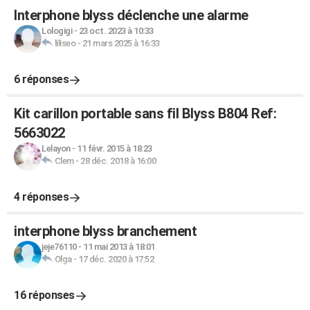
Interphone blyss déclenche une alarme
Lologigi
-
23 oct. 2023 à 10:33
liliseo
-
21 mars 2025 à 16:33
6 réponses
Kit carillon portable sans fil Blyss B804 Ref:
5663022
Lelayon
-
11 févr. 2015 à 18:23
Clem
-
28 déc. 2018 à 16:00
4 réponses
interphone blyss branchement
jeje76110
-
11 mai 2013 à 18:01
Olga
-
17 déc. 2020 à 17:52
16 réponses