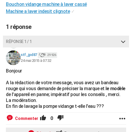
Bouchon vidange machine à laver cassé
City break
Voyage de noces
Climat
Destinations
Voyage nature
Forum
+
PHOTO
Machine a laver indesit clignote
✓
GUIDES D'ACHAT
1 réponse
BONS PLANS
RÉPONSE 1 / 1
CARTE DE VOEUX
Carte Bonne année
Carte Pâques
Carte de Noël
Carte Saint-Valentin
Carte d'anniversaire
DICTIONNAIRE
stf_jpd87
29 926
24 mai 2015 à 07:32
Biographies
Expressions
Dictionnaire
Citations
Proverbes
PROGRAMME TV
Bonjour
COPAINS D'AVANT
A la rédaction de votre message, vous avez un bandeau
rouge qui vous demande de préciser la marque et
le modèle
Se connecter
Collèges
Universités
Service militaire
S'inscrire
Lycées
Primaires
Entreprises
Avis de recherche
AVIS DE DÉCÈS
de l'appareil en panne; impératif pour les conseils , merci.
La modération.
FORUM
En fin de lavage la pompe vidange t-elle l'eau ???
Lifestyle
Sport
Television
Cinema
Bricolage
Culture
Auto
Voyage
0
Commenter