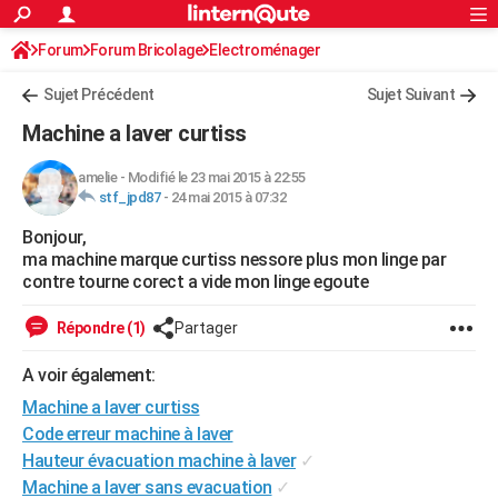
ACTUALITÉS
Forum
Forum Bricolage
Connexion
Electroménager
S'inscrire
Rechercher
Société
Education
Villes
Politique
Faits Divers
Monde
+
SPORT
Sujet Précédent
Sujet Suivant
Football
Cyclisme
Forum
Coupe du monde 2026
Tennis
Rugby
CULTURE
Machine a laver curtiss
TNT
Cinéma
Musique
Programme TV
Streaming
Sorties cinéma
+
FINANCE
amelie
-
Modifié le 23 mai 2015 à 22:55
stf_jpd87
-
24 mai 2015 à 07:32
Impôts
Immobilier
Banque
Crédit
Retraite
Epargne
Risques naturels par ville
Assurance
AUTO
Bonjour,
Réserver un essai
Berlines
Forum auto
Essais
Citadines
SUV
+
HIGH-TECH
ma machine marque curtiss nessore plus mon linge par
contre tourne corect a vide mon linge egoute
Meilleur smartphone
Ordinateurs
Guide high-tech
Mobiles
Internet
Jeux vidéo
+
BRICOLAGE
Répondre (1)
Partager
Aménagement intérieur
Cuisine
Jardinage
+
Forum
Extérieur
Salle de bains
Rangement
WEEK-END
A voir également:
Escapades
Expositions
Week-end nature
Guides de France
Patrimoine
Musées
+
LIFESTYLE
Machine a laver curtiss
Bien-être
Mode
+
Art de vivre
Loisirs
Modes de vie
Code erreur machine à laver
SANTE
Hauteur évacuation machine à laver
✓
Guide de la santé
Médicaments
+
Alimentation
Maladies
Sommeil
VOYAGE
Machine a laver sans evacuation
✓