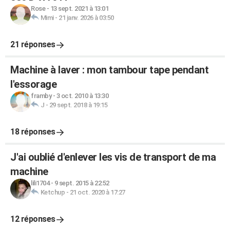
Rose
-
13 sept. 2021 à 13:01
Mimi
-
21 janv. 2026 à 03:50
21 réponses
Machine à laver : mon tambour tape pendant
l'essorage
framby
-
3 oct. 2010 à 13:30
J
-
29 sept. 2018 à 19:15
18 réponses
J'ai oublié d'enlever les vis de transport de ma
machine
lili1704
-
9 sept. 2015 à 22:52
Ketchup
-
21 oct. 2020 à 17:27
12 réponses