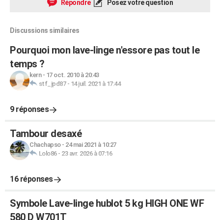
Répondre
Posez votre question
Discussions similaires
Pourquoi mon lave-linge n'essore pas tout le
temps ?
kern
-
17 oct. 2010 à 20:43
stf_jpd87
-
14 juil. 2021 à 17:44
9 réponses
Tambour desaxé
Chachapso
-
24 mai 2021 à 10:27
Lolo86
-
23 avr. 2026 à 07:16
16 réponses
Symbole Lave-linge hublot 5 kg HIGH ONE WF
580 D W701T