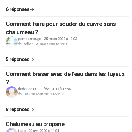
6 réponses
Comment faire pour souder du cuivre sans
chalumeau ?
pomponrouge
-
25 mars 2008 à 19:03
sellier
-
25 mars 2008 à 19:03
5 réponses
Comment braser avec de l'eau dans les tuyaux
?
dadou3313
-
17 févr. 2011 à 16:56
DD
-
10 août 2011 à 21:17
8 réponses
Chalumeau au propane
tsop
-
30 avr. 2020 à 11:04