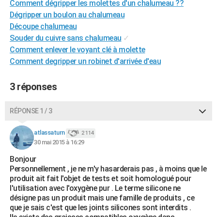
Comment dégripper les molettes d'un chalumeau ??
City break
Voyage de noces
Climat
Destinations
Voyage nature
Forum
+
PHOTO
Dégripper un boulon au chalumeau
Découpe chalumeau
GUIDES D'ACHAT
Souder du cuivre sans chalumeau
✓
Comment enlever le voyant clé à molette
BONS PLANS
Comment degripper un robinet d'arrivée d'eau
CARTE DE VOEUX
3 réponses
Carte Bonne année
Carte Pâques
Carte de Noël
Carte Saint-Valentin
Carte d'anniversaire
DICTIONNAIRE
Biographies
Expressions
Dictionnaire
Citations
Proverbes
PROGRAMME TV
RÉPONSE 1 / 3
COPAINS D'AVANT
atlassaturn
2 114
30 mai 2015 à 16:29
Se connecter
Collèges
Universités
Service militaire
S'inscrire
Lycées
Primaires
Entreprises
Avis de recherche
AVIS DE DÉCÈS
Bonjour
Personnellement , je ne m'y hasarderais pas , à moins que le
FORUM
produit ait fait l'objet de tests et soit homologué pour
Lifestyle
Sport
Television
Cinema
Bricolage
Culture
Auto
Voyage
l'utilisation avec l'oxygène pur . Le terme silicone ne
désigne pas un produit mais une famille de produits , ce
que je sais c'est que les joints silicones sont interdits .