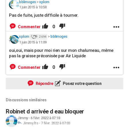
bblimoges
>
xplom
1 juin 2015 à 10:58
Pas de fuite, juste difficile à tourner.
0
Commenter
xplom
>
bblimoges
2 694
1 juin 2015 à 11:09
oui,oui, mais pour moi rien sur mon chalumeau, même
pas la graisse préconisée par Air Liquide
0
Commenter
Répondre
Posez votre question
Discussions similaires
Robinet d arrivée d eau bloquer
Jimmy
-
6 févr. 2022 à 07:18
Jimmy.lts
-
7 févr. 2022 à 07:03