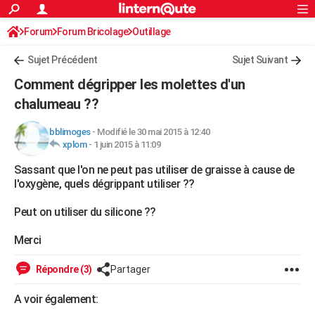
ACTUALITÉS
Forum
Forum Bricolage
Connexion
Outillage
S'inscrire
Rechercher
Société
Education
Villes
Politique
Faits Divers
Monde
+
SPORT
Sujet Précédent
Sujet Suivant
Football
Cyclisme
Forum
Coupe du monde 2026
Tennis
Rugby
CULTURE
Comment dégripper les molettes d'un
TNT
Cinéma
Musique
Programme TV
Streaming
Sorties cinéma
+
chalumeau ??
FINANCE
Impôts
Immobilier
Banque
Crédit
Retraite
Epargne
Risques naturels par ville
Assurance
AUTO
bblimoges
-
Modifié le 30 mai 2015 à 12:40
xplom
-
1 juin 2015 à 11:09
Réserver un essai
Berlines
Forum auto
Essais
Citadines
SUV
+
HIGH-TECH
Sassant que l'on ne peut pas utiliser de graisse à cause de
l'oxygène, quels dégrippant utiliser ??
Meilleur smartphone
Ordinateurs
Guide high-tech
Mobiles
Internet
Jeux vidéo
+
BRICOLAGE
Peut on utiliser du silicone ??
Aménagement intérieur
Cuisine
Jardinage
+
Forum
Extérieur
Salle de bains
Rangement
WEEK-END
Merci
Escapades
Expositions
Week-end nature
Guides de France
Patrimoine
Musées
+
LIFESTYLE
Répondre (3)
Partager
Bien-être
Mode
+
Art de vivre
Loisirs
Modes de vie
SANTE
A voir également:
Guide de la santé
Médicaments
+
Alimentation
Maladies
Sommeil
VOYAGE