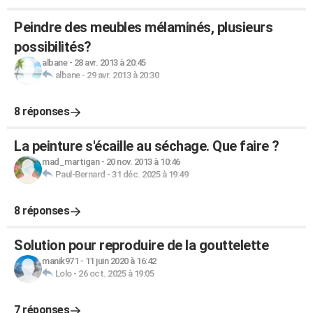
Peindre des meubles mélaminés, plusieurs
possibilités?
albane
-
28 avr. 2013 à 20:45
albane
-
29 avr. 2013 à 20:30
8 réponses
La peinture s'écaille au séchage. Que faire ?
mad_martigan
-
20 nov. 2013 à 10:46
Paul-Bernard
-
31 déc. 2025 à 19:49
8 réponses
Solution pour reproduire de la gouttelette
manik971
-
11 juin 2020 à 16:42
Lolo
-
26 oct. 2025 à 19:05
7 réponses