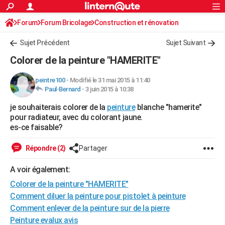
ACTUALITÉS
Forum
Forum Bricolage
Connexion
Construction et rénovation
S'inscrire
Rechercher
Société
Education
Villes
Politique
Faits Divers
Monde
+
SPORT
Peinture, Vernis, Tapissserie
Sujet Précédent
Sujet Suivant
Football
Cyclisme
Forum
Coupe du monde 2026
Tennis
Rugby
CULTURE
Colorer de la peinture "HAMERITE"
TNT
Cinéma
Musique
Programme TV
Streaming
Sorties cinéma
+
FINANCE
peintre100
-
Modifié le 31 mai 2015 à 11:40
Paul-Bernard
-
3 juin 2015 à 10:38
Impôts
Immobilier
Banque
Crédit
Retraite
Epargne
Risques naturels par ville
Assurance
AUTO
je souhaiterais colorer de la
peinture
blanche "hamerite"
Réserver un essai
Berlines
Forum auto
Essais
Citadines
SUV
+
HIGH-TECH
pour radiateur, avec du colorant jaune.
es-ce faisable?
Meilleur smartphone
Ordinateurs
Guide high-tech
Mobiles
Internet
Jeux vidéo
+
BRICOLAGE
Répondre (2)
Partager
Aménagement intérieur
Cuisine
Jardinage
+
Forum
Extérieur
Salle de bains
Rangement
WEEK-END
A voir également:
Escapades
Expositions
Week-end nature
Guides de France
Patrimoine
Musées
+
LIFESTYLE
Colorer de la peinture "HAMERITE"
Bien-être
Mode
+
Art de vivre
Loisirs
Modes de vie
Comment diluer la peinture pour pistolet à peinture
SANTE
Comment enlever de la peinture sur de la pierre
Guide de la santé
Médicaments
+
Alimentation
Maladies
Sommeil
VOYAGE
Peinture evalux avis