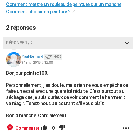
Comment mettre un rouleau de peinture sur un manche
City break
Voyage de noces
Climat
Destinations
Voyage nature
Forum
+
PHOTO
Comment choisir sa peinture ?
✓
GUIDES D'ACHAT
2 réponses
BONS PLANS
RÉPONSE 1 / 2
CARTE DE VOEUX
Carte Bonne année
Carte Pâques
Carte de Noël
Carte Saint-Valentin
Carte d'anniversaire
DICTIONNAIRE
Paul-Bernard
4 678
31 mai 2015 à 12:00
Biographies
Expressions
Dictionnaire
Citations
Proverbes
PROGRAMME TV
Bonjour
peintre100
.
COPAINS D'AVANT
Personnellement, j'en doute, mais rien ne vous empêche de
faire un essai avec une quantité réduite. C'est surtout au
Se connecter
Collèges
Universités
Service militaire
S'inscrire
Lycées
Primaires
Entreprises
Avis de recherche
AVIS DE DÉCÈS
séchage que je suis curieux de voir comment la hammerit
va réagir. Tenez-nous au courant s'il vous plaît.
FORUM
Bon dimanche. Cordialement.
Lifestyle
Sport
Television
Cinema
Bricolage
Culture
Auto
Voyage
0
Commenter