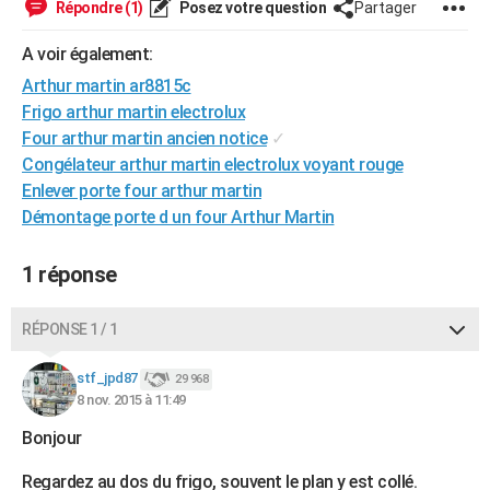
Répondre (1)
Posez votre question
Partager
City break
Voyage de noces
Climat
Destinations
Voyage nature
Forum
+
PHOTO
A voir également:
GUIDES D'ACHAT
Arthur martin ar8815c
Frigo arthur martin electrolux
BONS PLANS
Four arthur martin ancien notice
✓
CARTE DE VOEUX
Congélateur arthur martin electrolux voyant rouge
Enlever porte four arthur martin
Carte Bonne année
Carte Pâques
Carte de Noël
Carte Saint-Valentin
Carte d'anniversaire
DICTIONNAIRE
Démontage porte d un four Arthur Martin
Biographies
Expressions
Dictionnaire
Citations
Proverbes
PROGRAMME TV
1 réponse
COPAINS D'AVANT
RÉPONSE 1 / 1
Se connecter
Collèges
Universités
Service militaire
S'inscrire
Lycées
Primaires
Entreprises
Avis de recherche
AVIS DE DÉCÈS
stf_jpd87
29 968
FORUM
8 nov. 2015 à 11:49
Lifestyle
Sport
Television
Cinema
Bricolage
Culture
Auto
Voyage
Bonjour
Regardez au dos du frigo, souvent le plan y est collé.