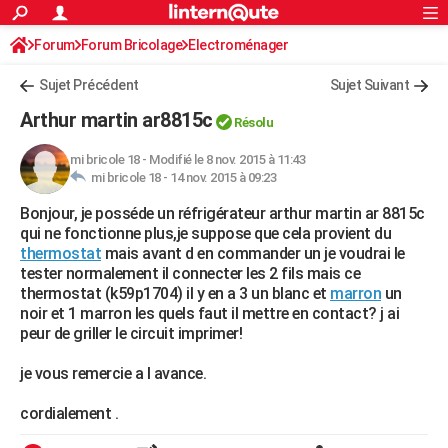
ACTUALITÉS
Forum
Forum Bricolage
Connexion
Electroménager
S'inscrire
Rechercher
Société
Education
Villes
Politique
Faits Divers
Monde
+
SPORT
Sujet Précédent
Sujet Suivant
Football
Cyclisme
Forum
Coupe du monde 2026
Tennis
Rugby
CULTURE
Arthur martin ar8815c
Résolu
TNT
Cinéma
Musique
Programme TV
Streaming
Sorties cinéma
+
FINANCE
mi bricole 18
-
Modifié le 8 nov. 2015 à 11:43
mi bricole 18 -
14 nov. 2015 à 09:23
Impôts
Immobilier
Banque
Crédit
Retraite
Epargne
Risques naturels par ville
Assurance
AUTO
Bonjour, je posséde un réfrigérateur arthur martin ar 8815c
Réserver un essai
Berlines
Forum auto
Essais
Citadines
SUV
+
HIGH-TECH
qui ne fonctionne plus,je suppose que cela provient du
thermostat
mais avant d en commander un je voudrai le
Meilleur smartphone
Ordinateurs
Guide high-tech
Mobiles
Internet
Jeux vidéo
+
BRICOLAGE
tester normalement il connecter les 2 fils mais ce
thermostat (k59p1704) il y en a 3 un blanc et
marron
un
Aménagement intérieur
Cuisine
Jardinage
+
Forum
Extérieur
Salle de bains
Rangement
WEEK-END
noir et 1 marron les quels faut il mettre en contact? j ai
peur de griller le circuit imprimer!
Escapades
Expositions
Week-end nature
Guides de France
Patrimoine
Musées
+
LIFESTYLE
je vous remercie a l avance.
Bien-être
Mode
+
Art de vivre
Loisirs
Modes de vie
SANTE
cordialement .
Guide de la santé
Médicaments
+
Alimentation
Maladies
Sommeil
VOYAGE