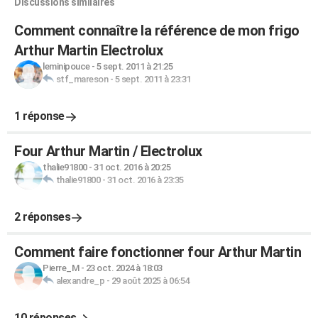
Discussions similaires
Comment connaître la référence de mon frigo
Arthur Martin Electrolux
leminipouce
-
5 sept. 2011 à 21:25
stf_mareson
-
5 sept. 2011 à 23:31
1 réponse
Four Arthur Martin / Electrolux
thalie91800
-
31 oct. 2016 à 20:25
thalie91800
-
31 oct. 2016 à 23:35
2 réponses
Comment faire fonctionner four Arthur Martin
Pierre_M
-
23 oct. 2024 à 18:03
alexandre_p
-
29 août 2025 à 06:54
10 réponses