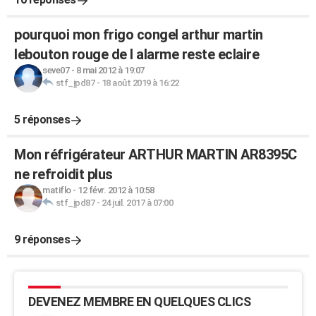
pourquoi mon frigo congel arthur martin
lebouton rouge de l alarme reste eclaire
seve07
-
8 mai 2012 à 19:07
stf_jpd87
-
18 août 2019 à 16:22
5 réponses
Mon réfrigérateur ARTHUR MARTIN AR8395C
ne refroidit plus
matiflo
-
12 févr. 2012 à 10:58
stf_jpd87
-
24 juil. 2017 à 07:00
9 réponses
DEVENEZ MEMBRE EN QUELQUES CLICS