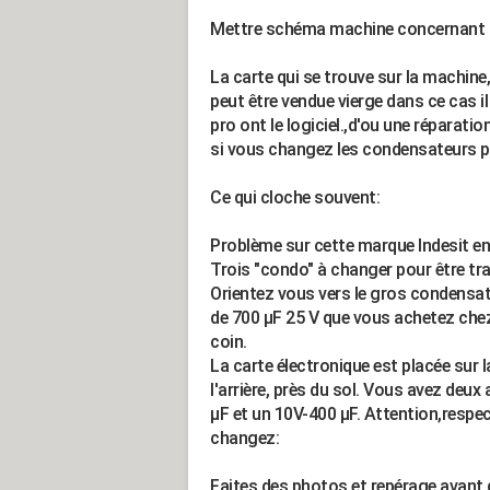
Mettre schéma machine concernant le
La carte qui se trouve sur la machine
peut être vendue vierge dans ce cas i
pro ont le logiciel.,d'ou une répara
si vous changez les condensateurs pas
Ce qui cloche souvent:
Problème sur cette marque Indesit en
Trois "condo" à changer pour être tra
Orientez vous vers le gros condensa
de 700 µF 25 V que vous achetez chez
coin.
La carte électronique est placée sur l
l'arrière, près du sol. Vous avez deux
µF et un 10V-400 µF. Attention,respec
changez:
Faites des photos et repérage avant