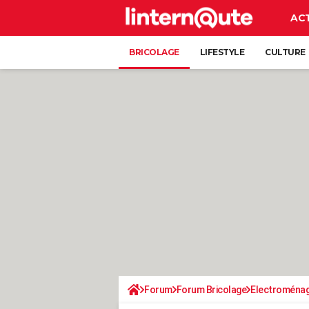
AC
BRICOLAGE
LIFESTYLE
CULTURE
Forum
Forum Bricolage
Electroména