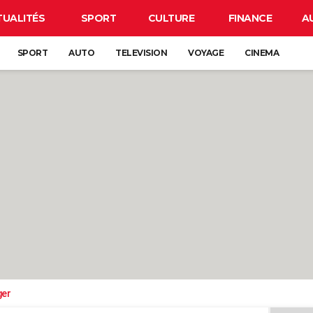
TUALITÉS
SPORT
CULTURE
FINANCE
A
SPORT
AUTO
TELEVISION
VOYAGE
CINEMA
ger