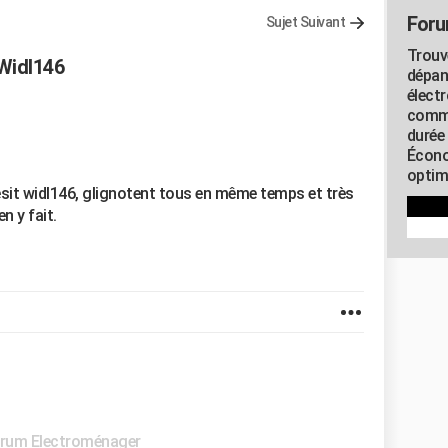
Foru
Sujet Suivant
Trouv
 Widl146
dépan
élect
commu
durée
Écono
optimi
sit widl146, glignotent tous en même temps et très
n y fait.
rum Electroménager