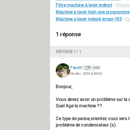
Filtre machine à laver indesit
-
Forum 
Machine à laver high one programme
Machine a laver indesit erreur f05
-
Fo
1 réponse
RÉPONSE 1 / 1
Papy35
4 808
26 déc. 2015 à 09:02
Bonjour,
Vous devez avoir un problème sur la 
Quel Age la machine ??
Ce type de panne,orientez vous vers 
problème de condensateur (s) .