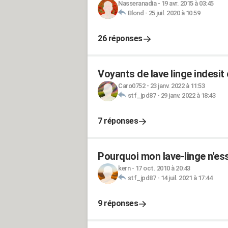
Nasseranadia
-
19 avr. 2015 à 03:45
Blond
-
25 juil. 2020 à 10:59
26 réponses
Voyants de lave linge indesit
Caro0752
-
23 janv. 2022 à 11:53
stf_jpd87
-
29 janv. 2022 à 18:43
7 réponses
Pourquoi mon lave-linge n'es
kern
-
17 oct. 2010 à 20:43
stf_jpd87
-
14 juil. 2021 à 17:44
9 réponses