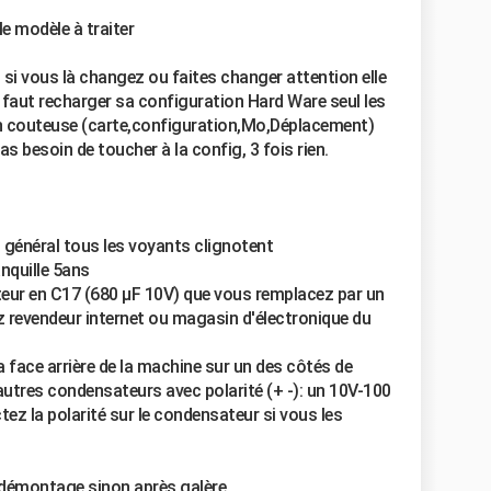
 modèle à traiter
, si vous là changez ou faites changer attention elle
l faut recharger sa configuration Hard Ware seul les
tion couteuse (carte,configuration,Mo,Déplacement)
 besoin de toucher à la config, 3 fois rien.
 général tous les voyants clignotent
nquille 5ans
teur en C17 (680 µF 10V) que vous remplacez par un
 revendeur internet ou magasin d'électronique du
a face arrière de la machine sur un des côtés de
 autres condensateurs avec polarité (+ -): un 10V-100
tez la polarité sur le condensateur si vous les
 démontage sinon après galère.