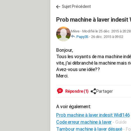
Sujet Précédent
Prob machine à laver indesit
Mève
-
Modifié le 25 déc. 2015 à 20:28
Papy35
-
26 déc. 2015 à 09:02
Bonjour,
Tous les voyants de ma machine indé
vite, j'ai débranché la machine mais rie
Avez-vous une idée??
Merci.
Répondre (1)
Partager
A voir également:
Prob machine à laver indesit Widl146
Code erreur machine à laver
- Guide
Tambour machine à laver désaxé
-
Fo