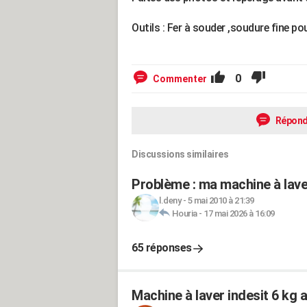
Outils : Fer à souder ,soudure fine pou
0
Commenter
Répond
Discussions similaires
Problème : ma machine à laver
l.deny
-
5 mai 2010 à 21:39
Houria
-
17 mai 2026 à 16:09
65 réponses
Machine à laver indesit 6 kg 