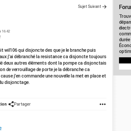
Foru
Sujet Suivant
Trouv
dépan
élect
à 16:42
commu
2
durée
Écono
it wil106 qui disjoncte des que je le branche puis
optimi
ux j'ai débranché la resistance ca disjoncte toujours
solé deux autres éléments dont la pompe ca disjonctais
on de verrouillage de porte je la débranche ca
a cause j'en commande une nouvelle la met en place et
du disjonctage.
tion
Partager
e