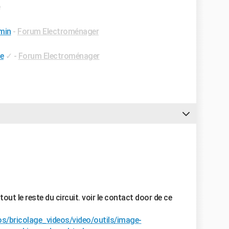
e
 min
-
Forum Electroménager
e
✓
-
Forum Electroménager
tout le reste du circuit. voir le contact door de ce
os/bricolage_videos/video/outils/image-