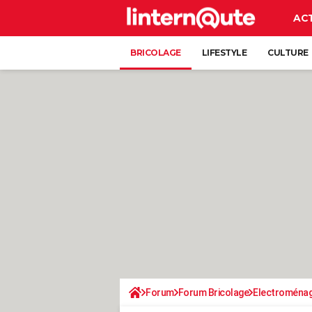
AC
BRICOLAGE
LIFESTYLE
CULTURE
Forum
Forum Bricolage
Electroména