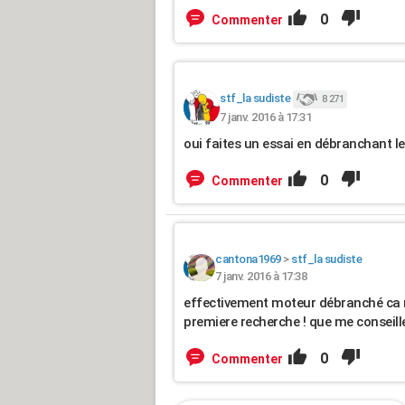
0
Commenter
stf_la sudiste
8 271
7 janv. 2016 à 17:31
oui faites un essai en débranchant l
0
Commenter
cantona1969
>
stf_la sudiste
7 janv. 2016 à 17:38
effectivement moteur débranché ca n
premiere recherche ! que me conseill
0
Commenter