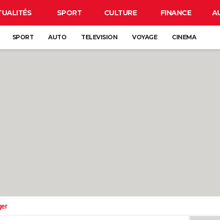
TUALITÉS
SPORT
CULTURE
FINANCE
A
SPORT
AUTO
TELEVISION
VOYAGE
CINEMA
ger