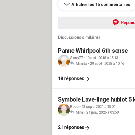
Afficher les 15 commentaires
Répond
Discussions similaires
Panne Whirlpool 6th sense
Scoy77
-
10 oct. 2018 à 15:13
Mimita
-
29 sept. 2025 à 10:46
18 réponses
Symbole Lave-linge hublot 
Rose
-
13 sept. 2021 à 13:01
Mimi
-
21 janv. 2026 à 03:50
21 réponses