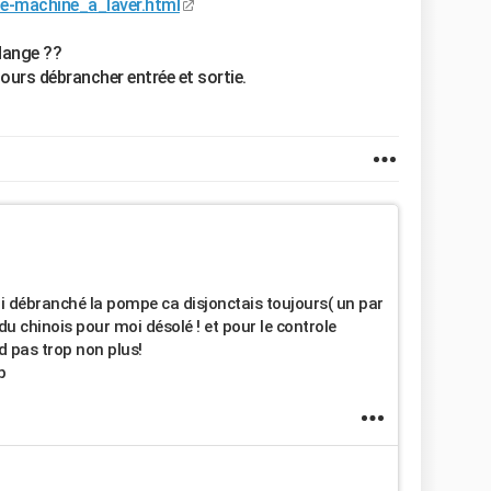
e-machine_a_laver.html
dange ??
jours débrancher entrée et sortie.
'ai débranché la pompe ca disjonctais toujours( un par
u chinois pour moi désolé ! et pour le controle
d pas trop non plus!
p