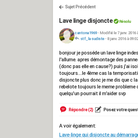
Sujet Précédent
Lave linge disjoncte
Résolu
cantona1969
-
Modifié le 7 janv. 2016 
stf_la sudiste
-
8 janv. 2016 à 09:0
bonjour je posséde un lave linge indes
l'allume. apres démontage des pannea
(donc pas elle en cause?) puis j'ai i
toujours....le 4ème cas la temporisati
disjoncte plus donc je me dis que c l
rebelote toujours le meme probleme 
quelqu'un pourrait il m'aider svp
Répondre (2)
Posez votre ques
A voir également:
Lave-linge qui disjoncte au démarrag