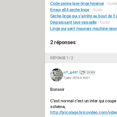
Code panne lave-linge hisense
- Guid
Erreur e04 seche linge
- Guide
Sèche-linge qui s'arrête au bout de 5
Dégraissant lave vaisselle
- Guide
Linge qui sent mauvais machine neuv
2 réponses
RÉPONSE 1 / 2
stf_jpd87
29 929
7 janv. 2016 à 16:51
Bonsoir
C'est normal c'est un inter qui coupe 
schéma;
http://bricolage.bricovideo.com/vide