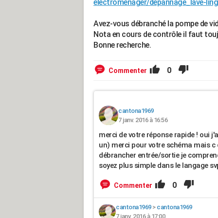
electromenager/depannage_lave-ling
Avez-vous débranché la pompe de vi
Nota en cours de contrôle il faut tou
Bonne recherche.
0
Commenter
cantona1969
7 janv. 2016 à 16:56
merci de votre réponse rapide ! oui j
un) merci pour votre schéma mais c d
débrancher entrée/sortie je compren
soyez plus simple dans le langage sv
0
Commenter
cantona1969
>
cantona1969
7 janv. 2016 à 17:00