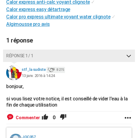
Calor express anti-calc voyant clignote
✓
City break
Voyage de noces
Climat
Destinations
Voyage nature
Forum
+
PHOTO
Calor express easy détartrage
Calor pro express ultimate voyant water clignote
✓
GUIDES D'ACHAT
Algimousse pro avis
BONS PLANS
1 réponse
CARTE DE VOEUX
Carte Bonne année
Carte Pâques
Carte de Noël
Carte Saint-Valentin
Carte d'anniversaire
RÉPONSE 1 / 1
DICTIONNAIRE
Biographies
Expressions
Dictionnaire
Citations
Proverbes
stf_la sudiste
PROGRAMME TV
8 275
13 janv. 2016 à 14:24
COPAINS D'AVANT
bonjour,
Se connecter
Collèges
Universités
Service militaire
S'inscrire
Lycées
Primaires
Entreprises
Avis de recherche
AVIS DE DÉCÈS
si vous lisez votre notice, il est conseillé de vider l'eau à la
fin de chaque utilisation
FORUM
0
Commenter
Lifestyle
Sport
Television
Cinema
Bricolage
Culture
Auto
Voyage
JOC057