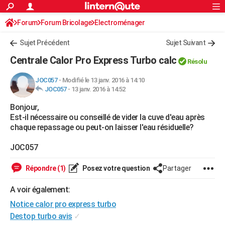
ACTUALITÉS
Forum
Forum Bricolage
Connexion
Electroménager
S'inscrire
Rechercher
Société
Education
Villes
Politique
Faits Divers
Monde
+
SPORT
Sujet Précédent
Sujet Suivant
Football
Cyclisme
Forum
Coupe du monde 2026
Tennis
Rugby
CULTURE
Centrale Calor Pro Express Turbo calc
Résolu
TNT
Cinéma
Musique
Programme TV
Streaming
Sorties cinéma
+
FINANCE
JOC057
-
Modifié le 13 janv. 2016 à 14:10
JOC057
-
13 janv. 2016 à 14:52
Impôts
Immobilier
Banque
Crédit
Retraite
Epargne
Risques naturels par ville
Assurance
AUTO
Bonjour,
Réserver un essai
Berlines
Forum auto
Essais
Citadines
SUV
+
HIGH-TECH
Est-il nécessaire ou conseillé de vider la cuve d'eau après
chaque repassage ou peut-on laisser l'eau résiduelle?
Meilleur smartphone
Ordinateurs
Guide high-tech
Mobiles
Internet
Jeux vidéo
+
BRICOLAGE
JOC057
Aménagement intérieur
Cuisine
Jardinage
+
Forum
Extérieur
Salle de bains
Rangement
WEEK-END
Répondre (1)
Posez votre question
Partager
Escapades
Expositions
Week-end nature
Guides de France
Patrimoine
Musées
+
LIFESTYLE
A voir également:
Bien-être
Mode
+
Art de vivre
Loisirs
Modes de vie
SANTE
Notice calor pro express turbo
Guide de la santé
Médicaments
+
Alimentation
Maladies
Sommeil
Destop turbo avis
✓
VOYAGE