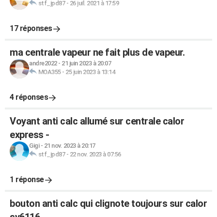
stf_jpd87
-
26 juil. 2021 à 17:59
17 réponses
ma centrale vapeur ne fait plus de vapeur.
andre2022
-
21 juin 2023 à 20:07
MOA355
-
25 juin 2023 à 13:14
4 réponses
Voyant anti calc allumé sur centrale calor
express -
Gigi
-
21 nov. 2023 à 20:17
stf_jpd87
-
22 nov. 2023 à 07:56
1 réponse
bouton anti calc qui clignote toujours sur calor