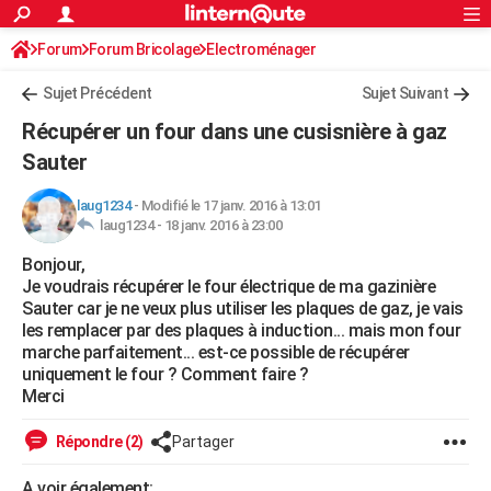
ACTUALITÉS
Forum
Forum Bricolage
Connexion
Electroménager
S'inscrire
Rechercher
Société
Education
Villes
Politique
Faits Divers
Monde
+
SPORT
Sujet Précédent
Sujet Suivant
Football
Cyclisme
Forum
Coupe du monde 2026
Tennis
Rugby
CULTURE
Récupérer un four dans une cusisnière à gaz
TNT
Cinéma
Musique
Programme TV
Streaming
Sorties cinéma
+
Sauter
FINANCE
Impôts
Immobilier
Banque
Crédit
Retraite
Epargne
Risques naturels par ville
Assurance
AUTO
laug1234
-
Modifié le 17 janv. 2016 à 13:01
laug1234 -
18 janv. 2016 à 23:00
Réserver un essai
Berlines
Forum auto
Essais
Citadines
SUV
+
HIGH-TECH
Bonjour,
Je voudrais récupérer le four électrique de ma gazinière
Meilleur smartphone
Ordinateurs
Guide high-tech
Mobiles
Internet
Jeux vidéo
+
BRICOLAGE
Sauter car je ne veux plus utiliser les plaques de gaz, je vais
les remplacer par des plaques à induction... mais mon four
Aménagement intérieur
Cuisine
Jardinage
+
Forum
Extérieur
Salle de bains
Rangement
WEEK-END
marche parfaitement... est-ce possible de récupérer
uniquement le four ? Comment faire ?
Escapades
Expositions
Week-end nature
Guides de France
Patrimoine
Musées
+
LIFESTYLE
Merci
Bien-être
Mode
+
Art de vivre
Loisirs
Modes de vie
SANTE
Répondre (2)
Partager
Guide de la santé
Médicaments
+
Alimentation
Maladies
Sommeil
VOYAGE
A voir également: