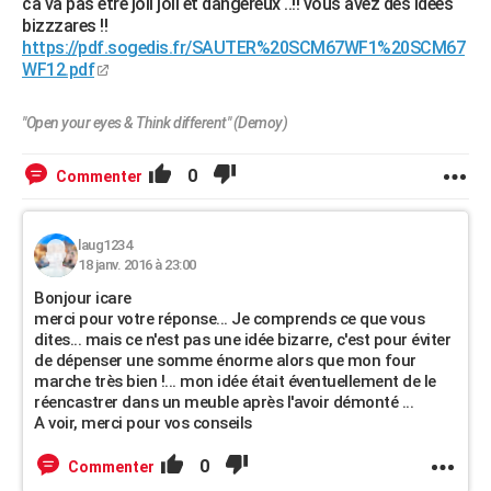
ca va pas etre joli joli et dangereux ..!! vous avez des idées
bizzzares !!
https://pdf.sogedis.fr/SAUTER%20SCM67WF1%20SCM67
WF12.pdf
"Open your eyes & Think different" (Demoy)
0
Commenter
laug1234
18 janv. 2016 à 23:00
Bonjour icare
merci pour votre réponse... Je comprends ce que vous
dites... mais ce n'est pas une idée bizarre, c'est pour éviter
de dépenser une somme énorme alors que mon four
marche très bien !... mon idée était éventuellement de le
réencastrer dans un meuble après l'avoir démonté ...
A voir, merci pour vos conseils
0
Commenter