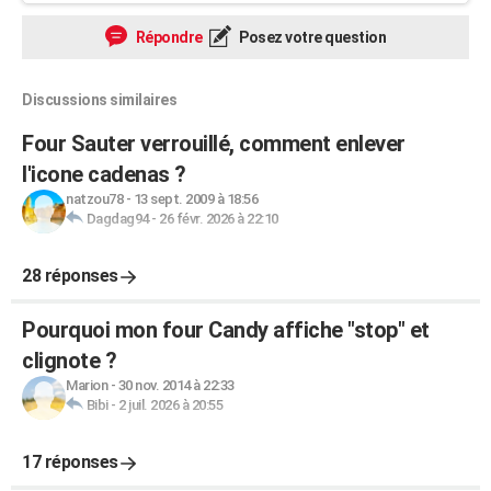
Répondre
Posez votre question
Discussions similaires
Four Sauter verrouillé, comment enlever
l'icone cadenas ?
natzou78
-
13 sept. 2009 à 18:56
Dagdag94
-
26 févr. 2026 à 22:10
28 réponses
Pourquoi mon four Candy affiche "stop" et
clignote ?
Marion
-
30 nov. 2014 à 22:33
Bibi
-
2 juil. 2026 à 20:55
17 réponses