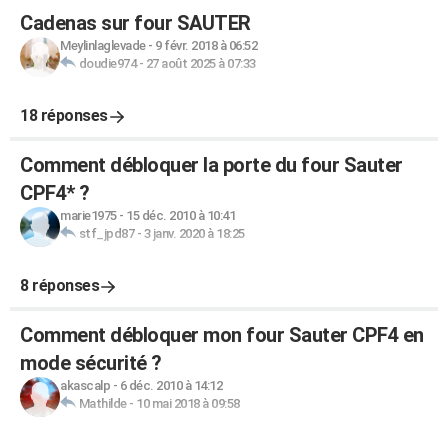
Cadenas sur four SAUTER
Meylinlaglevade
-
9 févr. 2018 à 06:52
doudie974
-
27 août 2025 à 07:33
18 réponses
Comment débloquer la porte du four Sauter
CPF4* ?
marie1975
-
15 déc. 2010 à 10:41
stf_jpd87
-
3 janv. 2020 à 18:25
8 réponses
Comment débloquer mon four Sauter CPF4 en
mode sécurité ?
akascalp
-
6 déc. 2010 à 14:12
Mathilde
-
10 mai 2018 à 09:58