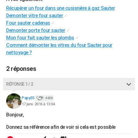
City break
Voyage de noces
Climat
Destinations
Voyage nature
Forum
+
PHOTO
Récupérer un four dans une cusisnière à gaz Sauter
Demonter vitre four sauter
✓
GUIDES D'ACHAT
Four sauter cadenas
✓
Demonter porte four sauter
✓
BONS PLANS
Mon four fait sauter les plombs
✓
CARTE DE VOEUX
Comment démonter les vitres du four Sauter pour
nettoyage ?
Carte Bonne année
Carte Pâques
Carte de Noël
Carte Saint-Valentin
Carte d'anniversaire
DICTIONNAIRE
2 réponses
Biographies
Expressions
Dictionnaire
Citations
Proverbes
PROGRAMME TV
COPAINS D'AVANT
RÉPONSE 1 / 2
Se connecter
Collèges
Universités
Service militaire
S'inscrire
Lycées
Primaires
Entreprises
Avis de recherche
AVIS DE DÉCÈS
Papy35
4 808
17 janv. 2016 à 13:04
FORUM
Bonjour,
Lifestyle
Sport
Television
Cinema
Bricolage
Culture
Auto
Voyage
Donnez sa référence afin de voir si cela est possible