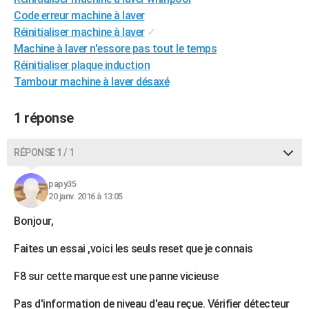
City break
Voyage de noces
Climat
Destinations
Voyage nature
Forum
+
Code erreur machine à laver
PHOTO
Réinitialiser machine à laver
✓
GUIDES D'ACHAT
Machine à laver n'essore pas tout le temps
Réinitialiser plaque induction
BONS PLANS
Tambour machine à laver désaxé
CARTE DE VOEUX
1 réponse
Carte Bonne année
Carte Pâques
Carte de Noël
Carte Saint-Valentin
Carte d'anniversaire
DICTIONNAIRE
RÉPONSE 1 / 1
Biographies
Expressions
Dictionnaire
Citations
Proverbes
PROGRAMME TV
COPAINS D'AVANT
papy35
20 janv. 2016 à 13:05
Se connecter
Collèges
Universités
Service militaire
S'inscrire
Lycées
Primaires
Entreprises
Avis de recherche
AVIS DE DÉCÈS
Bonjour,
FORUM
Faites un essai ,voici les seuls reset que je connais
Lifestyle
Sport
Television
Cinema
Bricolage
Culture
Auto
Voyage
F8 sur cette marque est une panne vicieuse
Pas d'information de niveau d'eau reçue. Vérifier détecteur