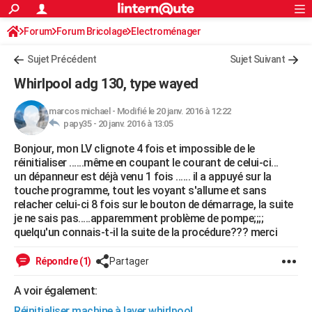
ACTUALITÉS
Forum
Forum Bricolage
Connexion
Electroménager
S'inscrire
Rechercher
Société
Education
Villes
Politique
Faits Divers
Monde
+
SPORT
Sujet Précédent
Sujet Suivant
Football
Cyclisme
Forum
Coupe du monde 2026
Tennis
Rugby
CULTURE
Whirlpool adg 130, type wayed
TNT
Cinéma
Musique
Programme TV
Streaming
Sorties cinéma
+
FINANCE
marcos michael
-
Modifié le 20 janv. 2016 à 12:22
papy35 -
20 janv. 2016 à 13:05
Impôts
Immobilier
Banque
Crédit
Retraite
Epargne
Risques naturels par ville
Assurance
AUTO
Bonjour, mon LV clignote 4 fois et impossible de le
Réserver un essai
Berlines
Forum auto
Essais
Citadines
SUV
+
HIGH-TECH
réinitialiser ......même en coupant le courant de celui-ci...
un dépanneur est déjà venu 1 fois ...... il a appuyé sur la
Meilleur smartphone
Ordinateurs
Guide high-tech
Mobiles
Internet
Jeux vidéo
+
BRICOLAGE
touche programme, tout les voyant s'allume et sans
relacher celui-ci 8 fois sur le bouton de démarrage, la suite
Aménagement intérieur
Cuisine
Jardinage
+
Forum
Extérieur
Salle de bains
Rangement
WEEK-END
je ne sais pas.....apparemment problème de pompe;;;;
quelqu'un connais-t-il la suite de la procédure??? merci
Escapades
Expositions
Week-end nature
Guides de France
Patrimoine
Musées
+
LIFESTYLE
Répondre (1)
Partager
Bien-être
Mode
+
Art de vivre
Loisirs
Modes de vie
SANTE
A voir également:
Guide de la santé
Médicaments
+
Alimentation
Maladies
Sommeil
VOYAGE
Réinitialiser machine à laver whirlpool