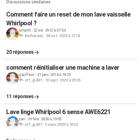
Discussions similaires
Comment faire un reset de mon lave vaisselle
Whirlpool ?
amarih
-
22 avr. 2012 à 07:54
Kathytunis
-
28 oct. 2023 à 12:18
20 réponses
comment réinitialiser une machine a laver
gauffeur
-
31 janv. 2014 à 18:23
stf_jpd87
-
10 sept. 2023 à 20:26
11 réponses
Lave linge Whirlpool 6 sense AWE6221
yan
-
29 févr. 2020 à 10:05
stf_jpd87
-
5 mars 2020 à 10:33