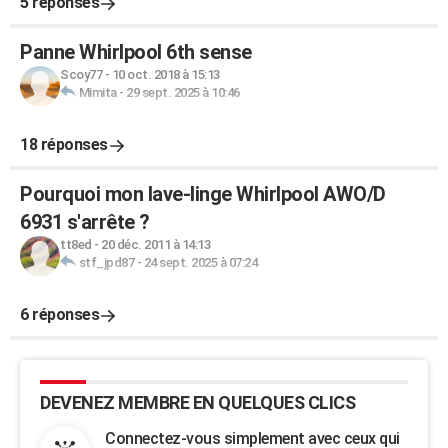
5 réponses
Panne Whirlpool 6th sense
Scoy77
-
10 oct. 2018 à 15:13
Mimita
-
29 sept. 2025 à 10:46
18 réponses
Pourquoi mon lave-linge Whirlpool AWO/D
6931 s'arrête ?
tt8ed
-
20 déc. 2011 à 14:13
stf_jpd87
-
24 sept. 2025 à 07:24
6 réponses
DEVENEZ MEMBRE EN QUELQUES CLICS
Connectez-vous simplement avec ceux qui