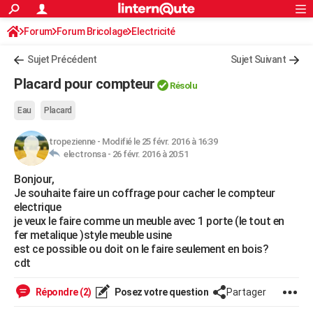
ACTUALITÉS
Forum
Forum Bricolage
Connexion
Electricité
S'inscrire
Rechercher
Société
Education
Villes
Politique
Faits Divers
Monde
+
SPORT
Sujet Précédent
Sujet Suivant
Football
Cyclisme
Forum
Coupe du monde 2026
Tennis
Rugby
CULTURE
Placard pour compteur
Résolu
TNT
Cinéma
Musique
Programme TV
Streaming
Sorties cinéma
+
FINANCE
Eau
Placard
Impôts
Immobilier
Banque
Crédit
Retraite
Epargne
Risques naturels par ville
Assurance
AUTO
tropezienne
-
Modifié le 25 févr. 2016 à 16:39
electronsa -
26 févr. 2016 à 20:51
Réserver un essai
Berlines
Forum auto
Essais
Citadines
SUV
+
HIGH-TECH
Bonjour,
Meilleur smartphone
Ordinateurs
Guide high-tech
Mobiles
Internet
Jeux vidéo
+
BRICOLAGE
Je souhaite faire un coffrage pour cacher le compteur
electrique
Aménagement intérieur
Cuisine
Jardinage
+
Forum
Extérieur
Salle de bains
Rangement
WEEK-END
je veux le faire comme un meuble avec 1 porte (le tout en
fer metalique )style meuble usine
Escapades
Expositions
Week-end nature
Guides de France
Patrimoine
Musées
+
LIFESTYLE
est ce possible ou doit on le faire seulement en bois?
cdt
Bien-être
Mode
+
Art de vivre
Loisirs
Modes de vie
SANTE
Répondre (2)
Posez votre question
Partager
Guide de la santé
Médicaments
+
Alimentation
Maladies
Sommeil
VOYAGE