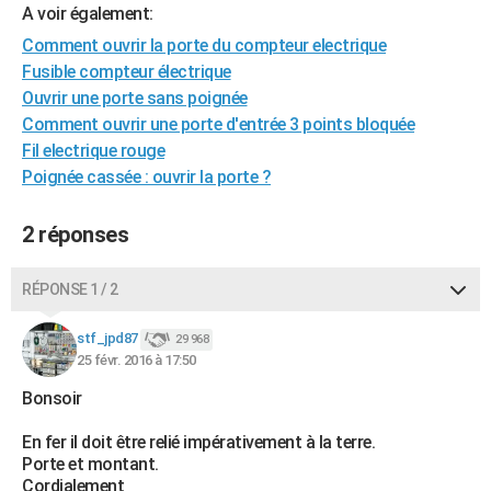
A voir également:
City break
Voyage de noces
Climat
Destinations
Voyage nature
Forum
+
PHOTO
Comment ouvrir la porte du compteur electrique
Fusible compteur électrique
GUIDES D'ACHAT
Ouvrir une porte sans poignée
BONS PLANS
Comment ouvrir une porte d'entrée 3 points bloquée
Fil electrique rouge
CARTE DE VOEUX
Poignée cassée : ouvrir la porte ?
Carte Bonne année
Carte Pâques
Carte de Noël
Carte Saint-Valentin
Carte d'anniversaire
DICTIONNAIRE
2 réponses
Biographies
Expressions
Dictionnaire
Citations
Proverbes
PROGRAMME TV
RÉPONSE 1 / 2
COPAINS D'AVANT
Se connecter
Collèges
Universités
Service militaire
S'inscrire
Lycées
Primaires
Entreprises
Avis de recherche
AVIS DE DÉCÈS
stf_jpd87
29 968
25 févr. 2016 à 17:50
FORUM
Bonsoir
Lifestyle
Sport
Television
Cinema
Bricolage
Culture
Auto
Voyage
En fer il doit être relié impérativement à la terre.
Porte et montant.
Cordialement