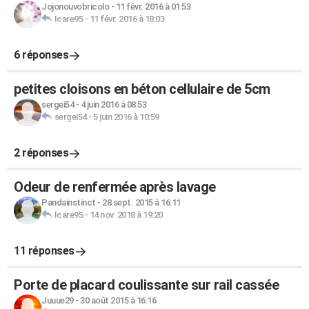
Jojonouvobricolo
-
11 févr. 2016 à 01:53
Icare95
-
11 févr. 2016 à 18:03
6 réponses
petites cloisons en béton cellulaire de 5cm
sergei54
-
4 juin 2016 à 08:53
sergei54
-
5 juin 2016 à 10:59
2 réponses
Odeur de renfermée après lavage
Pandainstinct
-
28 sept. 2015 à 16:11
Icare95
-
14 nov. 2018 à 19:20
11 réponses
Porte de placard coulissante sur rail cassée
Juuue29
-
30 août 2015 à 16:16