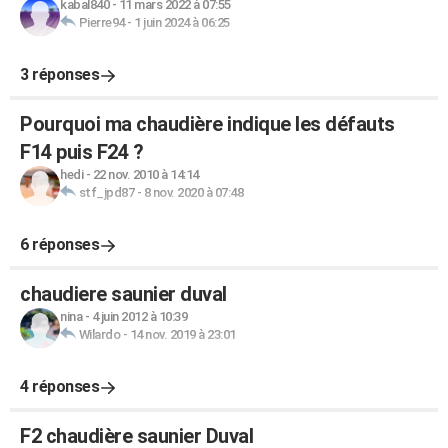
kabal840
-
11 mars 2022 à 07:55
Pierre94
-
1 juin 2024 à 06:25
3 réponses
Pourquoi ma chaudière indique les défauts
F14 puis F24 ?
hedi
-
22 nov. 2010 à 14:14
stf_jpd87
-
8 nov. 2020 à 07:48
6 réponses
chaudiere saunier duval
nina
-
4 juin 2012 à 10:39
Wilardo
-
14 nov. 2019 à 23:01
4 réponses
F2 chaudière saunier Duval