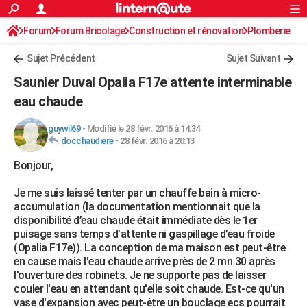
ACTUALITÉS
Forum
Forum Bricolage
Connexion
Construction et rénovation
S'inscrire
Plomberie
Rechercher
Société
Education
Villes
Politique
Faits Divers
Monde
+
SPORT
Sujet Précédent
Sujet Suivant
Football
Cyclisme
Forum
Coupe du monde 2026
Tennis
Rugby
CULTURE
Saunier Duval Opalia F17e attente interminable
TNT
Cinéma
Musique
Programme TV
Streaming
Sorties cinéma
+
eau chaude
FINANCE
Impôts
Immobilier
Banque
Crédit
Retraite
Epargne
Risques naturels par ville
Assurance
AUTO
guywil69
-
Modifié le 28 févr. 2016 à 14:34
docchaudiere
-
28 févr. 2016 à 20:13
Réserver un essai
Berlines
Forum auto
Essais
Citadines
SUV
+
HIGH-TECH
Bonjour,
Meilleur smartphone
Ordinateurs
Guide high-tech
Mobiles
Internet
Jeux vidéo
+
BRICOLAGE
Je me suis laissé tenter par un chauffe bain à micro-
accumulation (la documentation mentionnait que la
Aménagement intérieur
Cuisine
Jardinage
+
Forum
Extérieur
Salle de bains
Rangement
WEEK-END
disponibilité d’eau chaude était immédiate dès le 1er
puisage sans temps d’attente ni gaspillage d’eau froide
Escapades
Expositions
Week-end nature
Guides de France
Patrimoine
Musées
+
LIFESTYLE
(Opalia F17e)). La conception de ma maison est peut-être
en cause mais l'eau chaude arrive près de 2 mn 30 après
Bien-être
Mode
+
Art de vivre
Loisirs
Modes de vie
SANTE
l'ouverture des robinets. Je ne supporte pas de laisser
couler l'eau en attendant qu'elle soit chaude. Est-ce qu'un
Guide de la santé
Médicaments
+
Alimentation
Maladies
Sommeil
VOYAGE
vase d'expansion avec peut-être un bouclage ecs pourrait