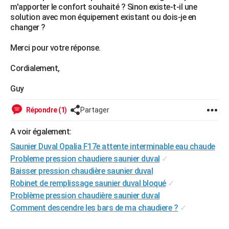
m'apporter le confort souhaité ? Sinon existe-t-il une
City break
Voyage de noces
Climat
Destinations
Voyage nature
Forum
+
PHOTO
solution avec mon équipement existant ou dois-je en
changer ?
GUIDES D'ACHAT
Merci pour votre réponse.
BONS PLANS
Cordialement,
CARTE DE VOEUX
Guy
Carte Bonne année
Carte Pâques
Carte de Noël
Carte Saint-Valentin
Carte d'anniversaire
DICTIONNAIRE
Répondre (1)
Partager
Biographies
Expressions
Dictionnaire
Citations
Proverbes
PROGRAMME TV
A voir également:
COPAINS D'AVANT
Saunier Duval Opalia F17e attente interminable eau chaude
Se connecter
Collèges
Universités
Service militaire
S'inscrire
Lycées
Primaires
Entreprises
Avis de recherche
AVIS DE DÉCÈS
Probleme pression chaudiere saunier duval
✓
Baisser pression chaudière saunier duval
FORUM
Robinet de remplissage saunier duval bloqué
✓
Problème pression chaudière saunier duval
Lifestyle
Sport
Television
Cinema
Bricolage
Culture
Auto
Voyage
Comment descendre les bars de ma chaudiere ?
✓