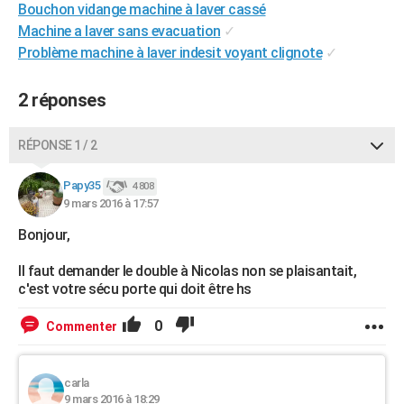
Bouchon vidange machine à laver cassé
City break
Voyage de noces
Climat
Destinations
Voyage nature
Forum
+
PHOTO
Machine a laver sans evacuation
✓
Problème machine à laver indesit voyant clignote
✓
GUIDES D'ACHAT
BONS PLANS
2 réponses
CARTE DE VOEUX
RÉPONSE 1 / 2
Carte Bonne année
Carte Pâques
Carte de Noël
Carte Saint-Valentin
Carte d'anniversaire
DICTIONNAIRE
Papy35
4 808
Biographies
Expressions
Dictionnaire
Citations
Proverbes
9 mars 2016 à 17:57
PROGRAMME TV
Bonjour,
COPAINS D'AVANT
Il faut demander le double à Nicolas non se plaisantait,
Se connecter
Collèges
Universités
Service militaire
S'inscrire
Lycées
Primaires
Entreprises
Avis de recherche
AVIS DE DÉCÈS
c'est votre sécu porte qui doit être hs
FORUM
0
Commenter
Lifestyle
Sport
Television
Cinema
Bricolage
Culture
Auto
Voyage
carla
9 mars 2016 à 18:29