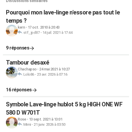
Discussions similaires
Pourquoi mon lave-linge n'essore pas tout le
temps ?
kern
-
17 oct. 2010 à 20:43
stf_jpd87
-
14 juil. 2021 à 17:44
9 réponses
Tambour desaxé
Chachapso
-
24 mai 2021 à 10:27
Lolo86
-
23 avr. 2026 à 07:16
16 réponses
Symbole Lave-linge hublot 5 kg HIGH ONE WF
580 D W701T
Rose
-
13 sept. 2021 à 13:01
Mimi
-
21 janv. 2026 à 03:50