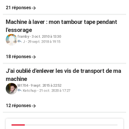
21 réponses
Machine à laver : mon tambour tape pendant
l'essorage
framby
-
3 oct. 2010 à 13:30
J
-
29 sept. 2018 à 19:15
18 réponses
J'ai oublié d'enlever les vis de transport de ma
machine
lili1704
-
9 sept. 2015 à 22:52
Ketchup
-
21 oct. 2020 à 17:27
12 réponses