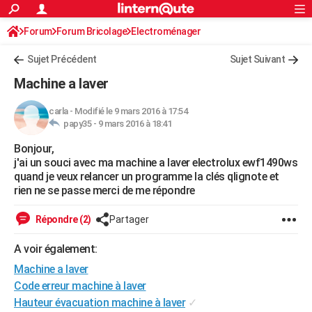
ACTUALITÉS
Forum
Forum Bricolage
Connexion
Electroménager
S'inscrire
Rechercher
Société
Education
Villes
Politique
Faits Divers
Monde
+
SPORT
Sujet Précédent
Sujet Suivant
Football
Cyclisme
Forum
Coupe du monde 2026
Tennis
Rugby
CULTURE
Machine a laver
TNT
Cinéma
Musique
Programme TV
Streaming
Sorties cinéma
+
FINANCE
carla
-
Modifié le 9 mars 2016 à 17:54
papy35 -
9 mars 2016 à 18:41
Impôts
Immobilier
Banque
Crédit
Retraite
Epargne
Risques naturels par ville
Assurance
AUTO
Bonjour,
Réserver un essai
Berlines
Forum auto
Essais
Citadines
SUV
+
HIGH-TECH
j'ai un souci avec ma machine a laver electrolux ewf1490ws
quand je veux relancer un programme la clés qlignote et
Meilleur smartphone
Ordinateurs
Guide high-tech
Mobiles
Internet
Jeux vidéo
+
BRICOLAGE
rien ne se passe merci de me répondre
Aménagement intérieur
Cuisine
Jardinage
+
Forum
Extérieur
Salle de bains
Rangement
WEEK-END
Répondre (2)
Partager
Escapades
Expositions
Week-end nature
Guides de France
Patrimoine
Musées
+
LIFESTYLE
A voir également:
Machine a laver
Bien-être
Mode
+
Art de vivre
Loisirs
Modes de vie
SANTE
Code erreur machine à laver
Guide de la santé
Médicaments
+
Alimentation
Maladies
Sommeil
VOYAGE
Hauteur évacuation machine à laver
✓