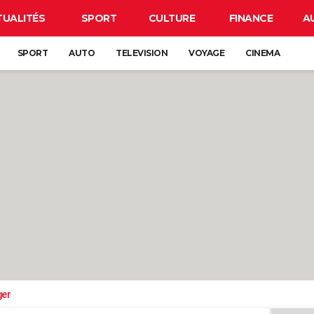
TUALITÉS
SPORT
CULTURE
FINANCE
A
SPORT
AUTO
TELEVISION
VOYAGE
CINEMA
ger