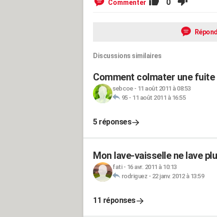
0
Commenter
Répond
Discussions similaires
Comment colmater une fuite 
sebcoe
-
11 août 2011 à 08:53
95
-
11 août 2011 à 16:55
5 réponses
Mon lave-vaisselle ne lave plu
fati
-
16 avr. 2011 à 10:13
rodriguez
-
22 janv. 2012 à 13:59
11 réponses