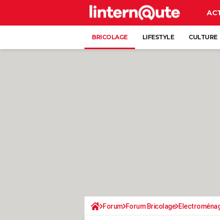
AC
BRICOLAGE
LIFESTYLE
CULTURE
Forum
Forum Bricolage
Electroména