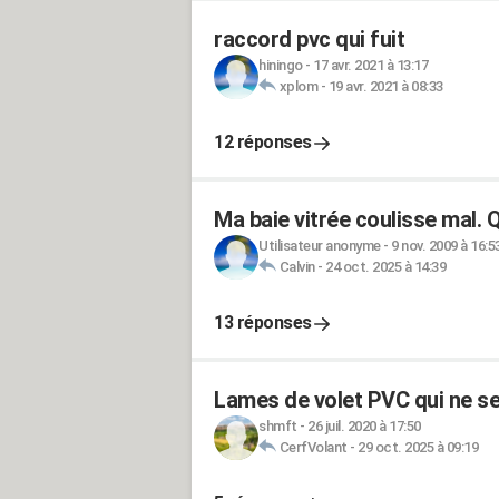
raccord pvc qui fuit
hiningo
-
17 avr. 2021 à 13:17
xplom
-
19 avr. 2021 à 08:33
12 réponses
Ma baie vitrée coulisse mal. Q
Utilisateur anonyme
-
9 nov. 2009 à 16:5
Calvin
-
24 oct. 2025 à 14:39
13 réponses
Lames de volet PVC qui ne se
shmft
-
26 juil. 2020 à 17:50
CerfVolant
-
29 oct. 2025 à 09:19