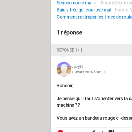
Senseo coule mal
✓
-
Forum Electro
Baie vitrée qui coulisse mal
-
Forum 
Comment rattraper les trace de roule
1 réponse
RÉPONSE 1 / 1
papy35
10 mars 2016 à 18:13
Bonsoir,
Je pense qu'il faut s'orienter vers la
machine ??
Vous avez un bandeau rouge ci-dess