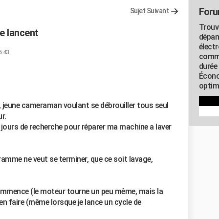
Foru
Sujet Suivant
Trouv
e lancent
dépan
élect
5:43
commu
durée
Écono
optimi
, jeune cameraman voulant se débrouiller tous seul
r.
x jours de recherche pour réparer ma machine a laver
ramme ne veut se terminer, que ce soit lavage,
commence (le moteur tourne un peu même, mais la
ien faire (même lorsque je lance un cycle de