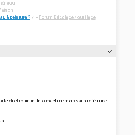
ménager
Maison
au à peinture ?
✓
-
Forum Bricolage / outillage
 carte électronique de la machine mais sans référence
us