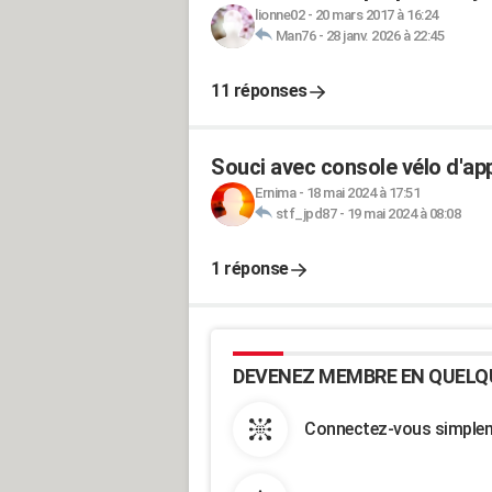
lionne02
-
20 mars 2017 à 16:24
Man76
-
28 janv. 2026 à 22:45
11 réponses
Souci avec console vélo d'
Ernima
-
18 mai 2024 à 17:51
stf_jpd87
-
19 mai 2024 à 08:08
1 réponse
DEVENEZ MEMBRE EN QUELQ
Connectez-vous simpleme