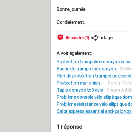
Bonne journée.
Cordialement.
Répondre (1)
Partager
A voir également:
Protection trampoline domyos essen
Bache de trampoline domyos
- Meill
Filet de protection trampoline essen
Protection mur chien
✓
-
Forum Pein
Tapis domyos tc3 avis
-
Forum Athlé,
Problème console vélo elliptique do
Problème résistance vélo elliptique 
Calor express essential anti-calc voy
1 réponse