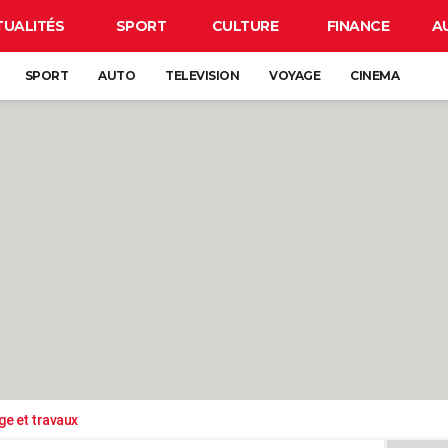
TUALITÉS
SPORT
CULTURE
FINANCE
A
SPORT
AUTO
TELEVISION
VOYAGE
CINEMA
ge et travaux