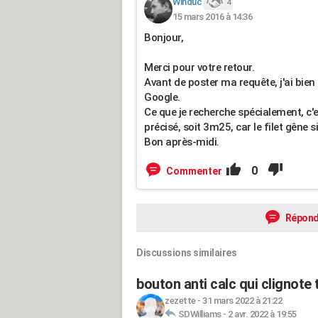
Winduc
4
15 mars 2016 à 14:36
Bonjour,
Merci pour votre retour.
Avant de poster ma requête, j'ai bie
Google.
Ce que je recherche spécialement, c'
précisé, soit 3m25, car le filet gêne si
Bon après-midi.
0
Commenter
Répond
Discussions similaires
bouton anti calc qui clignote
zezette
-
31 mars 2022 à 21:22
SDWilliams
-
2 avr. 2022 à 19:55