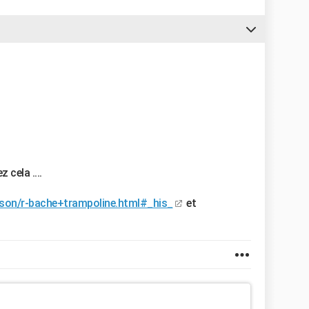
cela ....
son/r-bache+trampoline.html#_his_
et