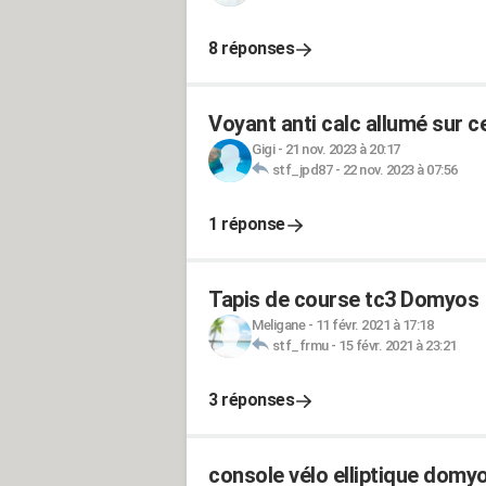
8 réponses
Voyant anti calc allumé sur c
Gigi
-
21 nov. 2023 à 20:17
stf_jpd87
-
22 nov. 2023 à 07:56
1 réponse
Tapis de course tc3 Domyos
Meligane
-
11 févr. 2021 à 17:18
stf_frmu
-
15 févr. 2021 à 23:21
3 réponses
console vélo elliptique domyo