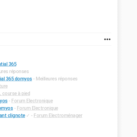
tial 365
eures réponses
tial 365 domyos
- Meilleures réponses
ture
 course à pied
myos
-
Forum Electronique
domyos
-
Forum Electronique
ant clignote
✓
-
Forum Electroménager