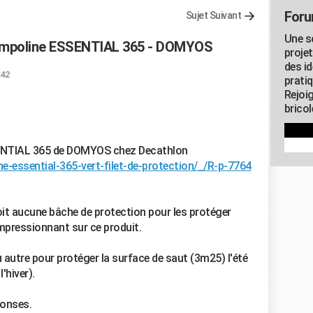
Foru
Sujet Suivant
Une s
ampoline ESSENTIAL 365 - DOMYOS
proje
des id
:42
pratiq
Rejoi
brico
SSENTIAL 365 de DOMYOS chez Decathlon
e-essential-365-vert-filet-de-protection/_/R-p-7764
t aucune bâche de protection pour les protéger
mpressionnant sur ce produit.
u autre pour protéger la surface de saut (3m25) l'été
l'hiver).
ponses.