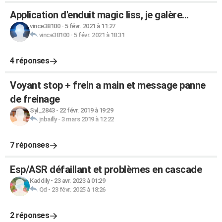
Application d'enduit magic liss, je galère...
vince38100
-
5 févr. 2021 à 11:27
vince38100
-
5 févr. 2021 à 18:31
4 réponses
Voyant stop + frein a main et message panne
de freinage
Syl_2843
-
22 févr. 2019 à 19:29
jnbailly
-
3 mars 2019 à 12:22
7 réponses
Esp/ASR défaillant et problèmes en cascade
Kaddily
-
23 avr. 2023 à 01:29
Qd
-
23 févr. 2025 à 18:26
2 réponses