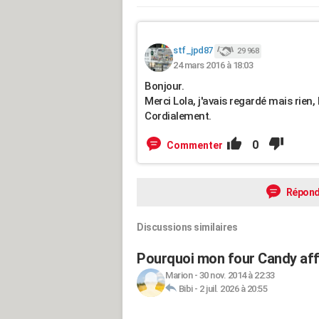
stf_jpd87
29 968
24 mars 2016 à 18:03
Bonjour.
Merci Lola, j'avais regardé mais rien,
Cordialement.
0
Commenter
Répond
Discussions similaires
Pourquoi mon four Candy affi
Marion
-
30 nov. 2014 à 22:33
Bibi
-
2 juil. 2026 à 20:55