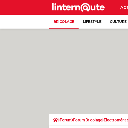
AC
BRICOLAGE
LIFESTYLE
CULTURE
Forum
Forum Bricolage
Electroména