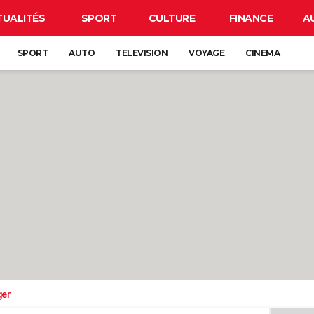
TUALITÉS
SPORT
CULTURE
FINANCE
A
SPORT
AUTO
TELEVISION
VOYAGE
CINEMA
ger