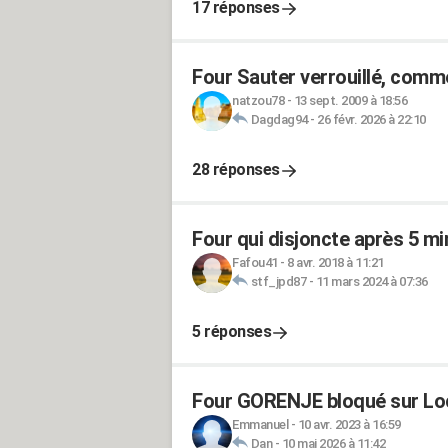
17 réponses
Four Sauter verrouillé, comm
natzou78
-
13 sept. 2009 à 18:56
Dagdag94
-
26 févr. 2026 à 22:10
28 réponses
Four qui disjoncte après 5 m
Fafou41
-
8 avr. 2018 à 11:21
stf_jpd87
-
11 mars 2024 à 07:36
5 réponses
Four GORENJE bloqué sur Loc
Emmanuel
-
10 avr. 2023 à 16:59
Dan
-
10 mai 2026 à 11:42