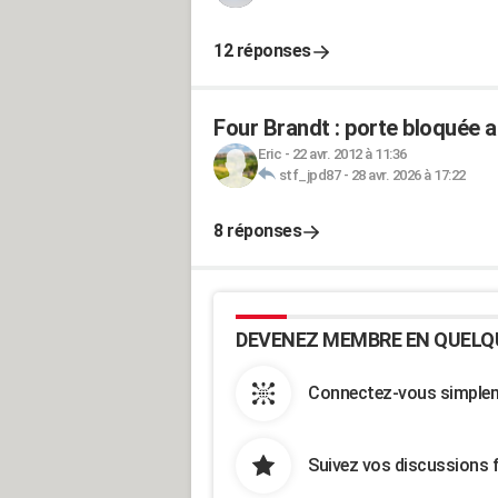
12 réponses
Four Brandt : porte bloquée a
Eric
-
22 avr. 2012 à 11:36
stf_jpd87
-
28 avr. 2026 à 17:22
8 réponses
DEVENEZ MEMBRE EN QUELQ
Connectez-vous simpleme
Suivez vos discussions 