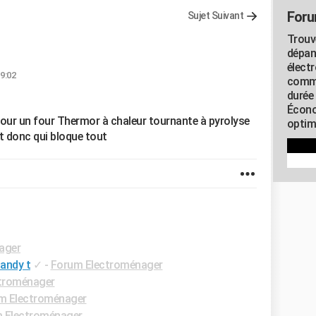
Foru
Sujet Suivant
Trouv
dépan
élect
19:02
commu
durée
Écono
 pour un four Thermor à chaleur tournante à pyrolyse
optimi
et donc qui bloque tout
ager
Candy t
✓
-
Forum Electroménager
troménager
m Electroménager
 Electroménager