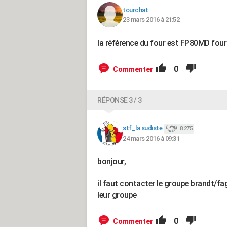
tourchat
23 mars 2016 à 21:52
la référence du four est FP80MD fou
0
Commenter
RÉPONSE 3 / 3
stf_la sudiste
8 275
24 mars 2016 à 09:31
bonjour,
il faut contacter le groupe brandt/fa
leur groupe
0
Commenter