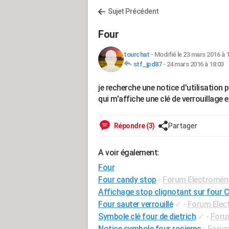
Sujet Précédent
Four
tourchat
-
Modifié le 23 mars 2016 à 
stf_jpd87
-
24 mars 2016 à 18:03
je recherche une notice d'utilisation
qui m'affiche une clé de verrouillage 
Répondre (3)
Partager
A voir également:
Four
Four candy stop
-
Forum Electromén
Affichage stop clignotant sur four 
Four sauter verrouillé
✓
-
Forum Elec
Symbole clé four de dietrich
✓
-
Foru
Notice symbole four rosieres
-
Forum