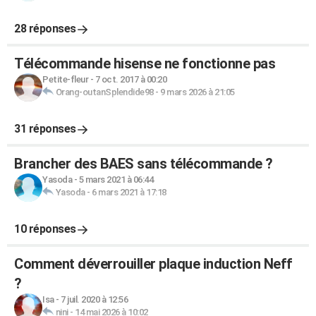
28 réponses
Télécommande hisense ne fonctionne pas
Petite-fleur
-
7 oct. 2017 à 00:20
Orang-outanSplendide98
-
9 mars 2026 à 21:05
31 réponses
Brancher des BAES sans télécommande ?
Yasoda
-
5 mars 2021 à 06:44
Yasoda
-
6 mars 2021 à 17:18
10 réponses
Comment déverrouiller plaque induction Neff
?
Isa
-
7 juil. 2020 à 12:56
nini
-
14 mai 2026 à 10:02