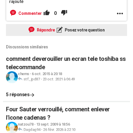
rajouté
0
Commenter
Répondre
Posez votre question
Discussions similaires
comment deverouiller un ecran tele toshiba ss
telecommande
chems
-
6 oct. 2015 à 20:18
stf_jpd87
-
23 oct. 2021 à 06:49
5 réponses
Four Sauter verrouillé, comment enlever
l'icone cadenas ?
natzou78
-
13 sept. 2009 à 18:56
Dagdag94
-
26 févr. 2026 à 22:10