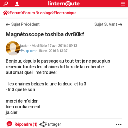
ACTUALITÉS
Forum
Forum Bricolage
Connexion
Electronique
S'inscrire
Rechercher
Société
Education
Villes
Politique
Faits Divers
Monde
+
SPORT
Sujet Précédent
Sujet Suivant
Football
Cyclisme
Forum
Coupe du monde 2026
Tennis
Rugby
CULTURE
Magnétoscope toshiba dvr80kf
TNT
Cinéma
Musique
Programme TV
Streaming
Sorties cinéma
+
FINANCE
jacier
-
Modifié le 17 avr. 2016 à 09:13
xplom
-
18 avr. 2016 à 13:37
Impôts
Immobilier
Banque
Crédit
Retraite
Epargne
Risques naturels par ville
Assurance
AUTO
Bonjour, depuis le passage au tout tnt je ne peux plus
Réserver un essai
Berlines
Forum auto
Essais
Citadines
SUV
+
HIGH-TECH
recevoir toutes les chaines hd lors de la recherche
automatique il me trouve :
Meilleur smartphone
Ordinateurs
Guide high-tech
Mobiles
Internet
Jeux vidéo
+
BRICOLAGE
- les chaines belges la une-la deux- et la 3
Aménagement intérieur
Cuisine
Jardinage
+
Forum
Extérieur
Salle de bains
Rangement
WEEK-END
-fr 3 que le son
Escapades
Expositions
Week-end nature
Guides de France
Patrimoine
Musées
+
LIFESTYLE
merci de m'aider
bien cordialement
Bien-être
Mode
+
Art de vivre
Loisirs
Modes de vie
SANTE
ja.cier
Guide de la santé
Médicaments
+
Alimentation
Maladies
Sommeil
VOYAGE
Répondre (1)
Partager