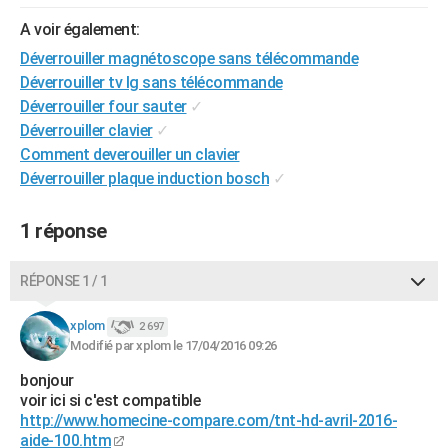
City break
Voyage de noces
Climat
Destinations
Voyage nature
Forum
+
PHOTO
A voir également:
Déverrouiller magnétoscope sans télécommande
GUIDES D'ACHAT
Déverrouiller tv lg sans télécommande
BONS PLANS
Déverrouiller four sauter
✓
Déverrouiller clavier
✓
CARTE DE VOEUX
Comment deverouiller un clavier
Déverrouiller plaque induction bosch
✓
Carte Bonne année
Carte Pâques
Carte de Noël
Carte Saint-Valentin
Carte d'anniversaire
DICTIONNAIRE
Biographies
Expressions
Dictionnaire
Citations
Proverbes
PROGRAMME TV
1 réponse
COPAINS D'AVANT
RÉPONSE 1 / 1
Se connecter
Collèges
Universités
Service militaire
S'inscrire
Lycées
Primaires
Entreprises
Avis de recherche
AVIS DE DÉCÈS
xplom
2 697
Modifié par xplom le 17/04/2016 09:26
FORUM
bonjour
Lifestyle
Sport
Television
Cinema
Bricolage
Culture
Auto
Voyage
voir ici si c'est compatible
http://www.homecine-compare.com/tnt-hd-avril-2016-
aide-100.htm