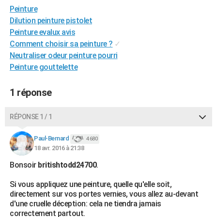
Peinture
City break
Voyage de noces
Climat
Destinations
Voyage nature
Forum
+
PHOTO
Dilution peinture pistolet
GUIDES D'ACHAT
Peinture evalux avis
Comment choisir sa peinture ?
✓
BONS PLANS
Neutraliser odeur peinture pourri
Peinture gouttelette
CARTE DE VOEUX
Carte Bonne année
Carte Pâques
Carte de Noël
Carte Saint-Valentin
Carte d'anniversaire
DICTIONNAIRE
1 réponse
Biographies
Expressions
Dictionnaire
Citations
Proverbes
PROGRAMME TV
RÉPONSE 1 / 1
COPAINS D'AVANT
Paul-Bernard
4 680
Se connecter
Collèges
Universités
Service militaire
S'inscrire
Lycées
Primaires
Entreprises
Avis de recherche
18 avr. 2016 à 21:38
AVIS DE DÉCÈS
Bonsoir
britishtodd24700
.
FORUM
Si vous appliquez une peinture, quelle qu'elle soit,
Lifestyle
Sport
Television
Cinema
Bricolage
Culture
Auto
Voyage
directement sur vos portes vernies, vous allez au-devant
d'une cruelle déception: cela ne tiendra jamais
correctement partout.