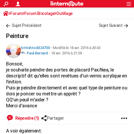
ACTUALITÉS
Forum
Forum Bricolage
Connexion
Outillage
S'inscrire
Rechercher
Société
Education
Villes
Politique
Faits Divers
Monde
+
SPORT
Sujet Précédent
Sujet Suivant
Football
Cyclisme
Forum
Coupe du monde 2026
Tennis
Rugby
CULTURE
Peinture
TNT
Cinéma
Musique
Programme TV
Streaming
Sorties cinéma
+
FINANCE
britishtodd24700
-
Modifié le 18 avr. 2016 à 20:43
Paul-Bernard
-
18 avr. 2016 à 21:38
Impôts
Immobilier
Banque
Crédit
Retraite
Epargne
Risques naturels par ville
Assurance
AUTO
Bonsoir,
Réserver un essai
Berlines
Forum auto
Essais
Citadines
SUV
+
HIGH-TECH
je souhaite peindre des portes de placard Pax/Ikea, le
descriptif dit qu'elles sont revêtues d'un vernis acrylique en
Meilleur smartphone
Ordinateurs
Guide high-tech
Mobiles
Internet
Jeux vidéo
+
BRICOLAGE
finition.
Puis-je peindre directement et avec quel type de peinture ou
Aménagement intérieur
Cuisine
Jardinage
+
Forum
Extérieur
Salle de bains
Rangement
WEEK-END
dois je poncer ou mettre un apprêt ?
QQ'un peuil m'aider ?
Escapades
Expositions
Week-end nature
Guides de France
Patrimoine
Musées
+
LIFESTYLE
Merci d'avance
Bien-être
Mode
+
Art de vivre
Loisirs
Modes de vie
SANTE
Répondre (1)
Partager
Guide de la santé
Médicaments
+
Alimentation
Maladies
Sommeil
VOYAGE
A voir également: