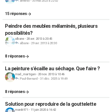
anneso
-
30 mai 2023 à 22:02
15 réponses
Peindre des meubles mélaminés, plusieurs
possibilités?
albane
-
28 avr. 2013 à 20:45
albane
-
29 avr. 2013 à 20:30
8 réponses
La peinture s'écaille au séchage. Que faire ?
mad_martigan
-
20 nov. 2013 à 10:46
Paul-Bernard
-
31 déc. 2025 à 19:49
8 réponses
Solution pour reproduire de la gouttelette
manik971
-
11 juin 2020 à 16:42