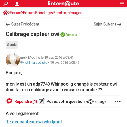
ACTUALITÉS
Forum
Forum Bricolage
Connexion
Electroménager
S'inscrire
Rechercher
Société
Education
Villes
Politique
Faits Divers
Monde
+
SPORT
Sujet Précédent
Sujet Suivant
Football
Cyclisme
Forum
Coupe du monde 2026
Tennis
Rugby
CULTURE
Calibrage capteur owi
Résolu
TNT
Cinéma
Musique
Programme TV
Streaming
Sorties cinéma
+
FINANCE
Sonde
Impôts
Immobilier
Banque
Crédit
Retraite
Epargne
Risques naturels par ville
Assurance
AUTO
mél
-
Modifié le 19 avr. 2016 à 08:41
stf_la sudiste
-
19 avr. 2016 à 08:47
Réserver un essai
Berlines
Forum auto
Essais
Citadines
SUV
+
HIGH-TECH
Bonjour,
Meilleur smartphone
Ordinateurs
Guide high-tech
Mobiles
Internet
Jeux vidéo
+
BRICOLAGE
mon lv est un adp7740 Whirlpool g changé le capteur owi
Aménagement intérieur
Cuisine
Jardinage
+
Forum
Extérieur
Salle de bains
Rangement
WEEK-END
dois faire un calibrage avant remise en marche ??
Escapades
Expositions
Week-end nature
Guides de France
Patrimoine
Musées
+
LIFESTYLE
Répondre (1)
Posez votre question
Partager
Bien-être
Mode
+
Art de vivre
Loisirs
Modes de vie
SANTE
A voir également:
Guide de la santé
Médicaments
+
Alimentation
Maladies
Sommeil
Tester capteur owi whirlpool
VOYAGE