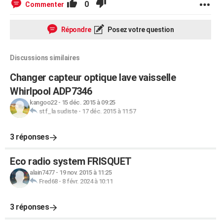
0
Commenter
Répondre
Posez votre question
Discussions similaires
Changer capteur optique lave vaisselle
Whirlpool ADP7346
kangoo22
-
15 déc. 2015 à 09:25
stf_la sudiste
-
17 déc. 2015 à 11:57
3 réponses
Eco radio system FRISQUET
alain7477
-
19 nov. 2015 à 11:25
Fred68
-
8 févr. 2024 à 10:11
3 réponses