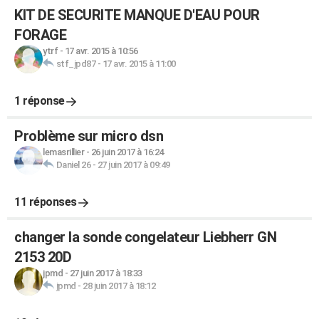
KIT DE SECURITE MANQUE D'EAU POUR
FORAGE
ytrf
-
17 avr. 2015 à 10:56
stf_jpd87
-
17 avr. 2015 à 11:00
1 réponse
Problème sur micro dsn
lemasrillier
-
26 juin 2017 à 16:24
Daniel 26
-
27 juin 2017 à 09:49
11 réponses
changer la sonde congelateur Liebherr GN
2153 20D
jpmd
-
27 juin 2017 à 18:33
jpmd
-
28 juin 2017 à 18:12