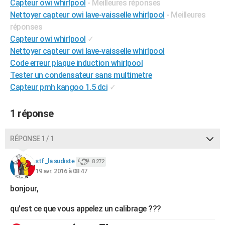
Capteur owi whirlpool
- Meilleures réponses
City break
Voyage de noces
Climat
Destinations
Voyage nature
Forum
+
PHOTO
Nettoyer capteur owi lave-vaisselle whirlpool
- Meilleures
réponses
GUIDES D'ACHAT
Capteur owi whirlpool
✓
Nettoyer capteur owi lave-vaisselle whirlpool
BONS PLANS
Code erreur plaque induction whirlpool
CARTE DE VOEUX
Tester un condensateur sans multimetre
Capteur pmh kangoo 1.5 dci
✓
Carte Bonne année
Carte Pâques
Carte de Noël
Carte Saint-Valentin
Carte d'anniversaire
DICTIONNAIRE
Biographies
Expressions
Dictionnaire
Citations
Proverbes
1 réponse
PROGRAMME TV
COPAINS D'AVANT
RÉPONSE 1 / 1
Se connecter
Collèges
Universités
Service militaire
S'inscrire
Lycées
Primaires
Entreprises
Avis de recherche
AVIS DE DÉCÈS
stf_la sudiste
8 272
19 avr. 2016 à 08:47
FORUM
bonjour,
Lifestyle
Sport
Television
Cinema
Bricolage
Culture
Auto
Voyage
qu'est ce que vous appelez un calibrage ???