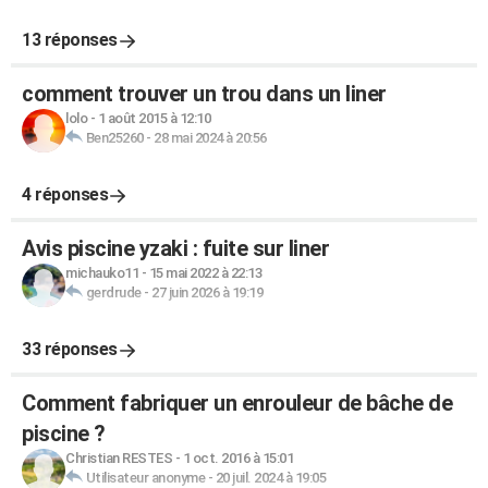
13 réponses
comment trouver un trou dans un liner
lolo
-
1 août 2015 à 12:10
Ben25260
-
28 mai 2024 à 20:56
4 réponses
Avis piscine yzaki : fuite sur liner
michauko11
-
15 mai 2022 à 22:13
gerdrude
-
27 juin 2026 à 19:19
33 réponses
Comment fabriquer un enrouleur de bâche de
piscine ?
Christian RESTES
-
1 oct. 2016 à 15:01
Utilisateur anonyme
-
20 juil. 2024 à 19:05