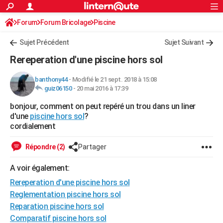
ACTUALITÉS
Forum
Forum Bricolage
Connexion
Piscine
S'inscrire
Rechercher
Société
Education
Villes
Politique
Faits Divers
Monde
+
SPORT
Sujet Précédent
Sujet Suivant
Football
Cyclisme
Forum
Coupe du monde 2026
Tennis
Rugby
CULTURE
Rereperation d'une piscine hors sol
TNT
Cinéma
Musique
Programme TV
Streaming
Sorties cinéma
+
FINANCE
banthony44
-
Modifié le 21 sept. 2018 à 15:08
guiz06150
-
20 mai 2016 à 17:39
Impôts
Immobilier
Banque
Crédit
Retraite
Epargne
Risques naturels par ville
Assurance
AUTO
bonjour, comment on peut repéré un trou dans un liner
Réserver un essai
Berlines
Forum auto
Essais
Citadines
SUV
+
HIGH-TECH
d'une
piscine hors sol
?
cordialement
Meilleur smartphone
Ordinateurs
Guide high-tech
Mobiles
Internet
Jeux vidéo
+
BRICOLAGE
Répondre (2)
Partager
Aménagement intérieur
Cuisine
Jardinage
+
Forum
Extérieur
Salle de bains
Rangement
WEEK-END
A voir également:
Escapades
Expositions
Week-end nature
Guides de France
Patrimoine
Musées
+
LIFESTYLE
Rereperation d'une piscine hors sol
Bien-être
Mode
+
Art de vivre
Loisirs
Modes de vie
Reglementation piscine hors sol
SANTE
Reparation piscine hors sol
Guide de la santé
Médicaments
+
Alimentation
Maladies
Sommeil
VOYAGE
Comparatif piscine hors sol