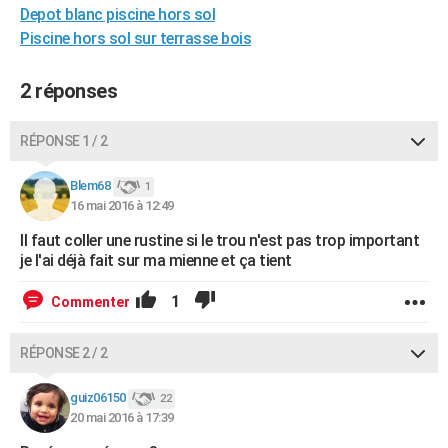
Depot blanc piscine hors sol
City break
Voyage de noces
Climat
Destinations
Voyage nature
Forum
+
PHOTO
Piscine hors sol sur terrasse bois
GUIDES D'ACHAT
2 réponses
BONS PLANS
RÉPONSE 1 / 2
CARTE DE VOEUX
Carte Bonne année
Carte Pâques
Carte de Noël
Carte Saint-Valentin
Carte d'anniversaire
DICTIONNAIRE
Blem68
1
16 mai 2016 à 12:49
Biographies
Expressions
Dictionnaire
Citations
Proverbes
PROGRAMME TV
Il faut coller une rustine si le trou n'est pas trop important
je l'ai déjà fait sur ma mienne et ça tient
COPAINS D'AVANT
1
Commenter
Se connecter
Collèges
Universités
Service militaire
S'inscrire
Lycées
Primaires
Entreprises
Avis de recherche
AVIS DE DÉCÈS
FORUM
RÉPONSE 2 / 2
Lifestyle
Sport
Television
Cinema
Bricolage
Culture
Auto
Voyage
guiz06150
22
20 mai 2016 à 17:39