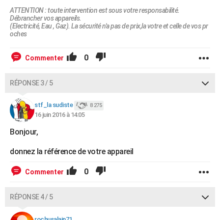
ATTENTION : toute intervention est sous votre responsabilité.
Débrancher vos appareils.
(Electricité, Eau , Gaz). La sécurité n'a pas de prix,la votre et celle de vos pr
oches
0
Commenter
RÉPONSE 3 / 5
stf_la sudiste
8 275
16 juin 2016 à 14:05
Bonjour,
donnez la référence de votre appareil
0
Commenter
RÉPONSE 4 / 5
rochusalain71