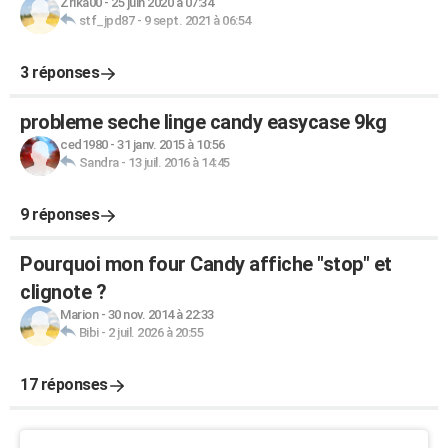
Zrika00
-
25 juin 2020 à 07:34
stf_jpd87
-
9 sept. 2021 à 06:54
3 réponses
probleme seche linge candy easycase 9kg
ced1980
-
31 janv. 2015 à 10:56
Sandra
-
13 juil. 2016 à 14:45
9 réponses
Pourquoi mon four Candy affiche "stop" et
clignote ?
Marion
-
30 nov. 2014 à 22:33
Bibi
-
2 juil. 2026 à 20:55
17 réponses