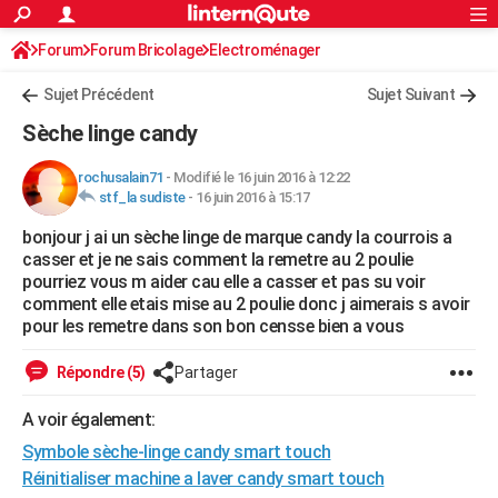
ACTUALITÉS
Forum
Forum Bricolage
Connexion
Electroménager
S'inscrire
Rechercher
Société
Education
Villes
Politique
Faits Divers
Monde
+
SPORT
Sujet Précédent
Sujet Suivant
Football
Cyclisme
Forum
Coupe du monde 2026
Tennis
Rugby
CULTURE
Sèche linge candy
TNT
Cinéma
Musique
Programme TV
Streaming
Sorties cinéma
+
FINANCE
rochusalain71
-
Modifié le 16 juin 2016 à 12:22
stf_la sudiste
-
16 juin 2016 à 15:17
Impôts
Immobilier
Banque
Crédit
Retraite
Epargne
Risques naturels par ville
Assurance
AUTO
bonjour j ai un sèche linge de marque candy la courrois a
Réserver un essai
Berlines
Forum auto
Essais
Citadines
SUV
+
HIGH-TECH
casser et je ne sais comment la remetre au 2 poulie
pourriez vous m aider cau elle a casser et pas su voir
Meilleur smartphone
Ordinateurs
Guide high-tech
Mobiles
Internet
Jeux vidéo
+
BRICOLAGE
comment elle etais mise au 2 poulie donc j aimerais s avoir
pour les remetre dans son bon censse bien a vous
Aménagement intérieur
Cuisine
Jardinage
+
Forum
Extérieur
Salle de bains
Rangement
WEEK-END
Répondre (5)
Partager
Escapades
Expositions
Week-end nature
Guides de France
Patrimoine
Musées
+
LIFESTYLE
A voir également:
Bien-être
Mode
+
Art de vivre
Loisirs
Modes de vie
SANTE
Symbole sèche-linge candy smart touch
Guide de la santé
Médicaments
+
Alimentation
Maladies
Sommeil
Réinitialiser machine a laver candy smart touch
VOYAGE