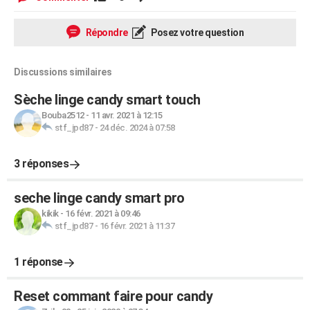
Répondre
Posez votre question
Discussions similaires
Sèche linge candy smart touch
Bouba2512
-
11 avr. 2021 à 12:15
stf_jpd87
-
24 déc. 2024 à 07:58
3 réponses
seche linge candy smart pro
kikik
-
16 févr. 2021 à 09:46
stf_jpd87
-
16 févr. 2021 à 11:37
1 réponse
Reset commant faire pour candy