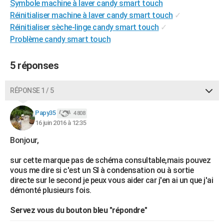
Symbole machine à laver candy smart touch
City break
Voyage de noces
Climat
Destinations
Voyage nature
Forum
+
PHOTO
Réinitialiser machine à laver candy smart touch
✓
Réinitialiser sèche-linge candy smart touch
✓
GUIDES D'ACHAT
Problème candy smart touch
BONS PLANS
5 réponses
CARTE DE VOEUX
Carte Bonne année
Carte Pâques
Carte de Noël
Carte Saint-Valentin
Carte d'anniversaire
RÉPONSE 1 / 5
DICTIONNAIRE
Biographies
Expressions
Dictionnaire
Citations
Proverbes
Papy35
PROGRAMME TV
4 808
16 juin 2016 à 12:35
COPAINS D'AVANT
Bonjour,
Se connecter
Collèges
Universités
Service militaire
S'inscrire
Lycées
Primaires
Entreprises
Avis de recherche
AVIS DE DÉCÈS
sur cette marque pas de schéma consultable,mais pouvez
vous me dire si c'est un Sl à condensation ou à sortie
FORUM
directe sur le second je peux vous aider car j'en ai un que j'ai
démonté plusieurs fois.
Lifestyle
Sport
Television
Cinema
Bricolage
Culture
Auto
Voyage
Servez vous du bouton bleu "répondre"