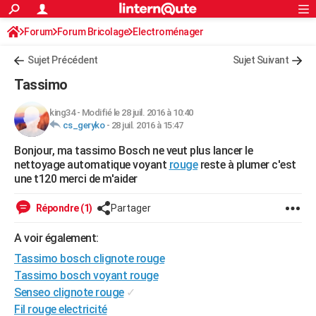
ACTUALITÉS
Forum
Forum Bricolage
Connexion
Electroménager
S'inscrire
Rechercher
Société
Education
Villes
Politique
Faits Divers
Monde
+
SPORT
Sujet Précédent
Sujet Suivant
Football
Cyclisme
Forum
Coupe du monde 2026
Tennis
Rugby
CULTURE
Tassimo
TNT
Cinéma
Musique
Programme TV
Streaming
Sorties cinéma
+
FINANCE
king34
-
Modifié le 28 juil. 2016 à 10:40
cs_geryko
-
28 juil. 2016 à 15:47
Impôts
Immobilier
Banque
Crédit
Retraite
Epargne
Risques naturels par ville
Assurance
AUTO
Bonjour, ma tassimo Bosch ne veut plus lancer le
Réserver un essai
Berlines
Forum auto
Essais
Citadines
SUV
+
HIGH-TECH
nettoyage automatique voyant
rouge
reste à plumer c'est
une t120 merci de m'aider
Meilleur smartphone
Ordinateurs
Guide high-tech
Mobiles
Internet
Jeux vidéo
+
BRICOLAGE
Répondre (1)
Partager
Aménagement intérieur
Cuisine
Jardinage
+
Forum
Extérieur
Salle de bains
Rangement
WEEK-END
A voir également:
Escapades
Expositions
Week-end nature
Guides de France
Patrimoine
Musées
+
LIFESTYLE
Tassimo bosch clignote rouge
Bien-être
Mode
+
Art de vivre
Loisirs
Modes de vie
Tassimo bosch voyant rouge
SANTE
Senseo clignote rouge
✓
Guide de la santé
Médicaments
+
Alimentation
Maladies
Sommeil
VOYAGE
Fil rouge electricité