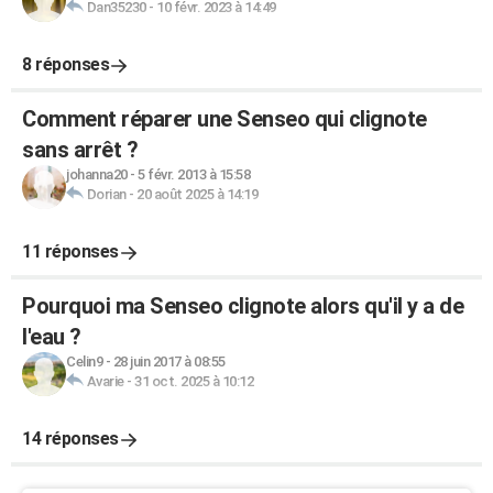
Dan35230
-
10 févr. 2023 à 14:49
8 réponses
Comment réparer une Senseo qui clignote
sans arrêt ?
johanna20
-
5 févr. 2013 à 15:58
Dorian
-
20 août 2025 à 14:19
11 réponses
Pourquoi ma Senseo clignote alors qu'il y a de
l'eau ?
Celin9
-
28 juin 2017 à 08:55
Avarie
-
31 oct. 2025 à 10:12
14 réponses