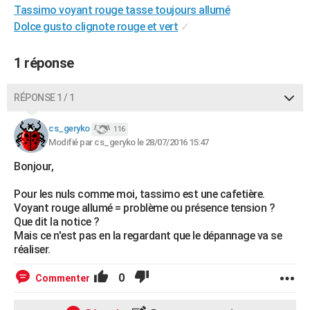
Tassimo voyant rouge tasse toujours allumé
City break
Voyage de noces
Climat
Destinations
Voyage nature
Forum
+
PHOTO
Dolce gusto clignote rouge et vert
✓
GUIDES D'ACHAT
1 réponse
BONS PLANS
RÉPONSE 1 / 1
CARTE DE VOEUX
Carte Bonne année
Carte Pâques
Carte de Noël
Carte Saint-Valentin
Carte d'anniversaire
DICTIONNAIRE
cs_geryko
116
Modifié par cs_geryko le 28/07/2016 15:47
Biographies
Expressions
Dictionnaire
Citations
Proverbes
PROGRAMME TV
Bonjour,
COPAINS D'AVANT
Pour les nuls comme moi, tassimo est une cafetière.
Voyant rouge allumé = problème ou présence tension ?
Se connecter
Collèges
Universités
Service militaire
S'inscrire
Lycées
Primaires
Entreprises
Avis de recherche
AVIS DE DÉCÈS
Que dit la notice ?
Mais ce n'est pas en la regardant que le dépannage va se
FORUM
réaliser.
Lifestyle
Sport
Television
Cinema
Bricolage
Culture
Auto
Voyage
0
Commenter