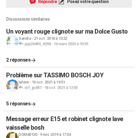
Répondre
Posez votre question
Discussions similaires
Un voyant rouge clignote sur ma Dolce Gusto
Sandra
-
21 oct. 2018 à 10:22
gigi24490_6358
-
16 mars 2020 à 10:35
2 réponses
Problème sur TASSIMO BOSCH JOY
lafeve
-
16 oct. 2021 à 19:51
stf_jpd87
-
18 oct. 2021 à 12:03
5 réponses
Message erreur E15 et robinet clignote lave
vaisselle bosh
DOM40130
-
9 nov. 2019 à 17:04