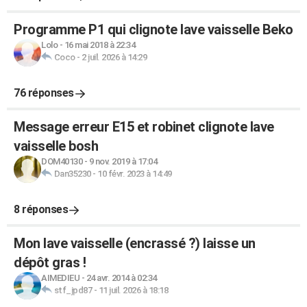
Programme P1 qui clignote lave vaisselle Beko
Lolo
-
16 mai 2018 à 22:34
Coco
-
2 juil. 2026 à 14:29
76 réponses
Message erreur E15 et robinet clignote lave
vaisselle bosh
DOM40130
-
9 nov. 2019 à 17:04
Dan35230
-
10 févr. 2023 à 14:49
8 réponses
Mon lave vaisselle (encrassé ?) laisse un
dépôt gras !
AIMEDIEU
-
24 avr. 2014 à 02:34
stf_jpd87
-
11 juil. 2026 à 18:18