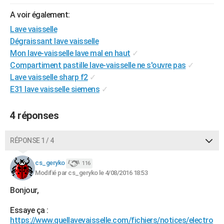
City break
Voyage de noces
Climat
Destinations
Voyage nature
Forum
+
PHOTO
A voir également:
Lave vaisselle
GUIDES D'ACHAT
Dégraissant lave vaisselle
BONS PLANS
Mon lave-vaisselle lave mal en haut
✓
Compartiment pastille lave-vaisselle ne s'ouvre pas
✓
CARTE DE VOEUX
Lave vaisselle sharp f2
✓
E31 lave vaisselle siemens
✓
Carte Bonne année
Carte Pâques
Carte de Noël
Carte Saint-Valentin
Carte d'anniversaire
DICTIONNAIRE
Biographies
Expressions
Dictionnaire
Citations
Proverbes
PROGRAMME TV
4 réponses
COPAINS D'AVANT
RÉPONSE 1 / 4
Se connecter
Collèges
Universités
Service militaire
S'inscrire
Lycées
Primaires
Entreprises
Avis de recherche
AVIS DE DÉCÈS
cs_geryko
116
Modifié par cs_geryko le 4/08/2016 18:53
FORUM
Bonjour,
Lifestyle
Sport
Television
Cinema
Bricolage
Culture
Auto
Voyage
Essaye ça :
https://www.quellavevaisselle.com/fichiers/notices/electro