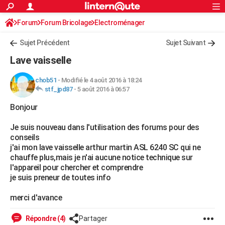
ACTUALITÉS
Forum
Forum Bricolage
Connexion
Electroménager
S'inscrire
Rechercher
Société
Education
Villes
Politique
Faits Divers
Monde
+
SPORT
Sujet Précédent
Sujet Suivant
Football
Cyclisme
Forum
Coupe du monde 2026
Tennis
Rugby
CULTURE
Lave vaisselle
TNT
Cinéma
Musique
Programme TV
Streaming
Sorties cinéma
+
FINANCE
chob51
-
Modifié le 4 août 2016 à 18:24
stf_jpd87
-
5 août 2016 à 06:57
Impôts
Immobilier
Banque
Crédit
Retraite
Epargne
Risques naturels par ville
Assurance
AUTO
Bonjour
Réserver un essai
Berlines
Forum auto
Essais
Citadines
SUV
+
HIGH-TECH
Je suis nouveau dans l'utilisation des forums pour des
Meilleur smartphone
Ordinateurs
Guide high-tech
Mobiles
Internet
Jeux vidéo
+
BRICOLAGE
conseils
j'ai mon lave vaisselle arthur martin ASL 6240 SC qui ne
Aménagement intérieur
Cuisine
Jardinage
+
Forum
Extérieur
Salle de bains
Rangement
WEEK-END
chauffe plus,mais je n'ai aucune notice technique sur
l'appareil pour chercher et comprendre
Escapades
Expositions
Week-end nature
Guides de France
Patrimoine
Musées
+
LIFESTYLE
je suis preneur de toutes info
Bien-être
Mode
+
Art de vivre
Loisirs
Modes de vie
SANTE
merci d'avance
Guide de la santé
Médicaments
+
Alimentation
Maladies
Sommeil
VOYAGE
Répondre (4)
Partager