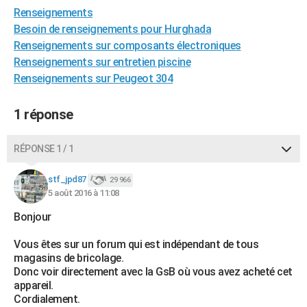
Renseignements
City break
Voyage de noces
Climat
Destinations
Voyage nature
Forum
+
PHOTO
Besoin de renseignements pour Hurghada
GUIDES D'ACHAT
Renseignements sur composants électroniques
Renseignements sur entretien piscine
BONS PLANS
Renseignements sur Peugeot 304
CARTE DE VOEUX
1 réponse
Carte Bonne année
Carte Pâques
Carte de Noël
Carte Saint-Valentin
Carte d'anniversaire
DICTIONNAIRE
RÉPONSE 1 / 1
Biographies
Expressions
Dictionnaire
Citations
Proverbes
PROGRAMME TV
stf_jpd87
29 966
COPAINS D'AVANT
5 août 2016 à 11:08
Se connecter
Collèges
Universités
Service militaire
S'inscrire
Lycées
Primaires
Entreprises
Avis de recherche
AVIS DE DÉCÈS
Bonjour
FORUM
Vous êtes sur un forum qui est indépendant de tous
magasins de bricolage.
Lifestyle
Sport
Television
Cinema
Bricolage
Culture
Auto
Voyage
Donc voir directement avec la GsB où vous avez acheté cet
appareil.
Cordialement.