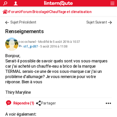
ACTUALITÉS
Forum
Forum Bricolage
Connexion
Chauffage et climatisation
S'inscrire
Rechercher
Société
Education
Villes
Politique
Faits Divers
Monde
+
SPORT
Sujet Précédent
Sujet Suivant
Football
Cyclisme
Forum
Coupe du monde 2026
Tennis
Rugby
CULTURE
Renseignements
TNT
Cinéma
Musique
Programme TV
Streaming
Sorties cinéma
+
FINANCE
cocochanel
-
Modifié le 5 août 2016 à 10:37
stf_jpd87
-
5 août 2016 à 11:08
Impôts
Immobilier
Banque
Crédit
Retraite
Epargne
Risques naturels par ville
Assurance
AUTO
Bonjour,
Réserver un essai
Berlines
Forum auto
Essais
Citadines
SUV
+
HIGH-TECH
Serait-il possible de savoir quels sont vos sous-marques
car j'ai acheté un chauffe-eau a brico de la marque
Meilleur smartphone
Ordinateurs
Guide high-tech
Mobiles
Internet
Jeux vidéo
+
BRICOLAGE
TERMAL serais-ce une de vos sous-marque car j'ai un
problème d'allumage? Je vous remercie pour votre
Aménagement intérieur
Cuisine
Jardinage
+
Forum
Extérieur
Salle de bains
Rangement
WEEK-END
réponse. Bien à vous
Escapades
Expositions
Week-end nature
Guides de France
Patrimoine
Musées
+
LIFESTYLE
Thiry Maryline
Bien-être
Mode
+
Art de vivre
Loisirs
Modes de vie
SANTE
Répondre (1)
Partager
Guide de la santé
Médicaments
+
Alimentation
Maladies
Sommeil
VOYAGE
A voir également: