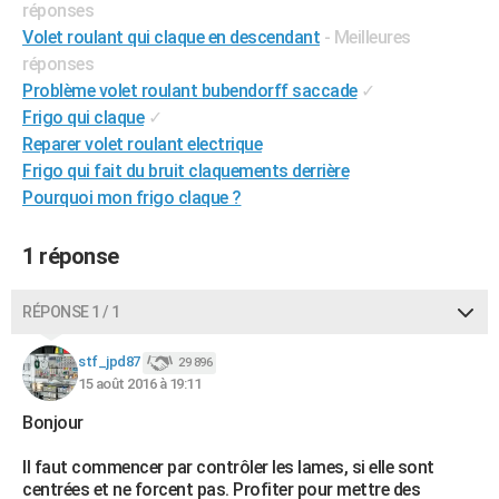
réponses
City break
Voyage de noces
Climat
Destinations
Voyage nature
Forum
+
PHOTO
Volet roulant qui claque en descendant
- Meilleures
réponses
GUIDES D'ACHAT
Problème volet roulant bubendorff saccade
✓
Frigo qui claque
✓
BONS PLANS
Reparer volet roulant electrique
CARTE DE VOEUX
Frigo qui fait du bruit claquements derrière
Pourquoi mon frigo claque ?
Carte Bonne année
Carte Pâques
Carte de Noël
Carte Saint-Valentin
Carte d'anniversaire
DICTIONNAIRE
Biographies
Expressions
Dictionnaire
Citations
Proverbes
1 réponse
PROGRAMME TV
COPAINS D'AVANT
RÉPONSE 1 / 1
Se connecter
Collèges
Universités
Service militaire
S'inscrire
Lycées
Primaires
Entreprises
Avis de recherche
AVIS DE DÉCÈS
stf_jpd87
29 896
15 août 2016 à 19:11
FORUM
Bonjour
Lifestyle
Sport
Television
Cinema
Bricolage
Culture
Auto
Voyage
Il faut commencer par contrôler les lames, si elle sont
centrées et ne forcent pas. Profiter pour mettre des