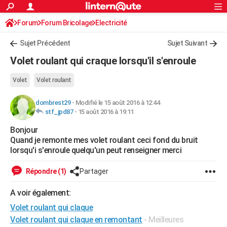
ACTUALITÉS
Forum
Forum Bricolage
Connexion
Electricité
S'inscrire
Rechercher
Société
Education
Villes
Politique
Faits Divers
Monde
+
SPORT
Sujet Précédent
Sujet Suivant
Football
Cyclisme
Forum
Coupe du monde 2026
Tennis
Rugby
CULTURE
Volet roulant qui craque lorsqu'il s'enroule
TNT
Cinéma
Musique
Programme TV
Streaming
Sorties cinéma
+
FINANCE
Volet
Volet roulant
Impôts
Immobilier
Banque
Crédit
Retraite
Epargne
Risques naturels par ville
Assurance
AUTO
dombrest29
-
Modifié le 15 août 2016 à 12:44
stf_jpd87
-
15 août 2016 à 19:11
Réserver un essai
Berlines
Forum auto
Essais
Citadines
SUV
+
HIGH-TECH
Bonjour
Meilleur smartphone
Ordinateurs
Guide high-tech
Mobiles
Internet
Jeux vidéo
+
BRICOLAGE
Quand je remonte mes volet roulant ceci fond du bruit
lorsqu'i s'enroule quelqu'un peut renseigner merci
Aménagement intérieur
Cuisine
Jardinage
+
Forum
Extérieur
Salle de bains
Rangement
WEEK-END
Répondre (1)
Partager
Escapades
Expositions
Week-end nature
Guides de France
Patrimoine
Musées
+
LIFESTYLE
A voir également:
Bien-être
Mode
+
Art de vivre
Loisirs
Modes de vie
SANTE
Volet roulant qui claque
Guide de la santé
Médicaments
+
Alimentation
Maladies
Sommeil
VOYAGE
Volet roulant qui claque en remontant
- Meilleures