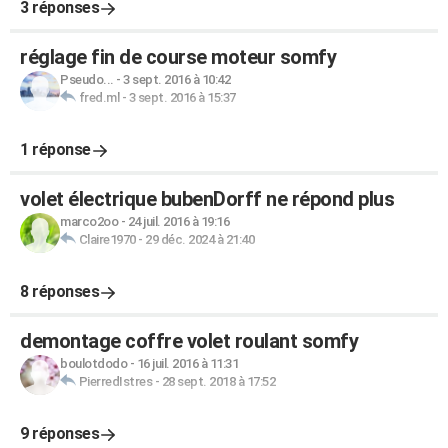
3 réponses
réglage fin de course moteur somfy
Pseudo...
-
3 sept. 2016 à 10:42
fred.ml
-
3 sept. 2016 à 15:37
1 réponse
volet électrique bubenDorff ne répond plus
marco2oo
-
24 juil. 2016 à 19:16
Claire1970
-
29 déc. 2024 à 21:40
8 réponses
demontage coffre volet roulant somfy
boulotdodo
-
16 juil. 2016 à 11:31
PierredIstres
-
28 sept. 2018 à 17:52
9 réponses