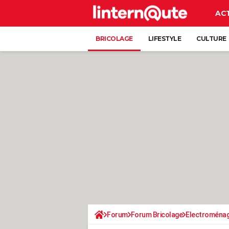
AC
BRICOLAGE
LIFESTYLE
CULTURE
Forum
Forum Bricolage
Electroména