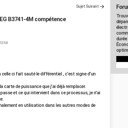
Foru
Sujet Suivant
Trouv
 AEG B3741-4M compétence
dépan
élect
commu
durée
12:58
Écono
optimi
elle ci fait sauté le différentiel , c'est signe d'un
la carte de puissance que j'ai déjà remplacer.
 passe et ce qui intervient dans ce processus, je n'ai
e.
rmalement en utilisation dans les autres modes de