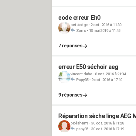
code erreur Eh0
petuledge
-
2 oct. 2016 à 11:30
Zorro
-
13 mai 2019 à 11:45
7 réponses
erreur E50 séchoir aeg
vincent dabe
-
8 oct. 2016 à 21:34
Papy35
-
9 oct. 2016 à 17:10
9 réponses
Réparation sèche linge AEG 
biblisheim!
-
30 oct. 2016 à 11:28
papy35
-
30 oct. 2016 à 17:19