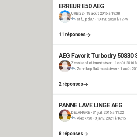
ERREUR E50 AEG
URBI22
-
18 août 2016 à 19:38
stf_jpd87
-
10 avr. 2020 à 17:49
11 réponses
AEG Favorit Turbodry 50830 
ZennikepflaUmastaiwer
-
1 août 2016 à
ZennikepflaUmastaiwer
-
1 août 201
2 réponses
PANNE LAVE LINGE AEG
DELANGRE
-
31 juil. 2016 à 11:22
Alex7730
-
3 janv. 2021 à 16:15
8 réponses