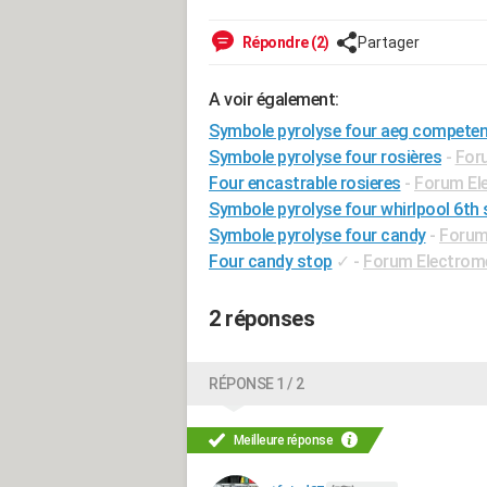
Répondre (2)
Partager
A voir également:
Symbole pyrolyse four aeg compete
Symbole pyrolyse four rosières
-
For
Four encastrable rosieres
-
Forum El
Symbole pyrolyse four whirlpool 6th
Symbole pyrolyse four candy
-
Forum
Four candy stop
✓
-
Forum Electrom
2 réponses
RÉPONSE 1 / 2
Meilleure réponse