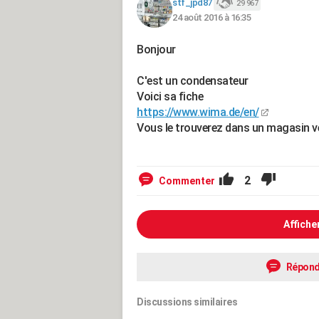
stf_jpd87
29 967
24 août 2016 à 16:35
Bonjour
C'est un condensateur
Voici sa fiche
https://www.wima.de/en/
Vous le trouverez dans un magasin 
2
Commenter
Affiche
Répond
Discussions similaires