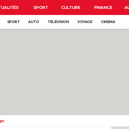
TUALITÉS
SPORT
CULTURE
FINANCE
A
SPORT
AUTO
TELEVISION
VOYAGE
CINEMA
ger