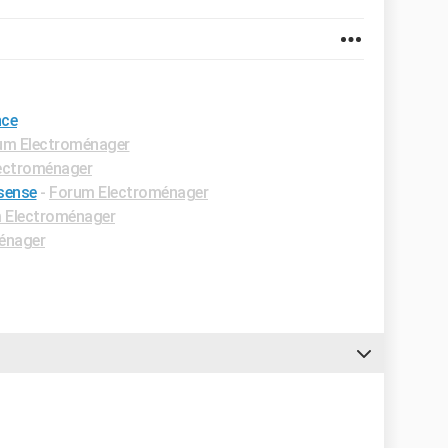
nce
um Electroménager
ectroménager
 sense
-
Forum Electroménager
 Electroménager
énager