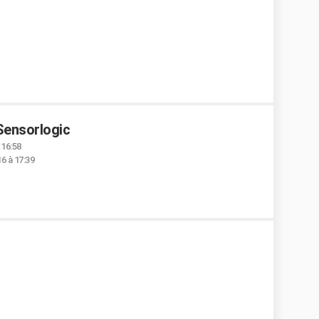
Sensorlogic
 16:58
6 à 17:39