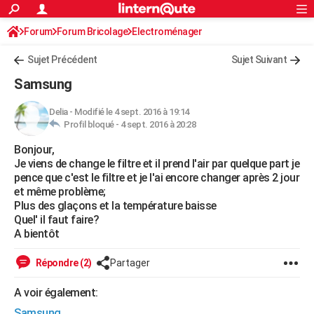
ACTUALITÉS
Forum
Forum Bricolage
Connexion
Electroménager
S'inscrire
Rechercher
Société
Education
Villes
Politique
Faits Divers
Monde
+
SPORT
Sujet Précédent
Sujet Suivant
Football
Cyclisme
Forum
Coupe du monde 2026
Tennis
Rugby
CULTURE
Samsung
TNT
Cinéma
Musique
Programme TV
Streaming
Sorties cinéma
+
FINANCE
Delia
-
Modifié le 4 sept. 2016 à 19:14
Profil bloqué -
4 sept. 2016 à 20:28
Impôts
Immobilier
Banque
Crédit
Retraite
Epargne
Risques naturels par ville
Assurance
AUTO
Bonjour,
Réserver un essai
Berlines
Forum auto
Essais
Citadines
SUV
+
HIGH-TECH
Je viens de change le filtre et il prend l'air par quelque part je
pence que c'est le filtre et je l'ai encore changer après 2 jour
Meilleur smartphone
Ordinateurs
Guide high-tech
Mobiles
Internet
Jeux vidéo
+
BRICOLAGE
et même problème;
Plus des glaçons et la température baisse
Aménagement intérieur
Cuisine
Jardinage
+
Forum
Extérieur
Salle de bains
Rangement
WEEK-END
Quel' il faut faire?
A bientôt
Escapades
Expositions
Week-end nature
Guides de France
Patrimoine
Musées
+
LIFESTYLE
Répondre (2)
Partager
Bien-être
Mode
+
Art de vivre
Loisirs
Modes de vie
SANTE
A voir également:
Guide de la santé
Médicaments
+
Alimentation
Maladies
Sommeil
VOYAGE
Samsung