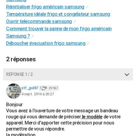
City break
Voyage de noces
Climat
Destinations
Voyage nature
Forum
+
Réinitialiser frigo américain samsung
✓
PHOTO
Température idéale frigo et congélateur samsung
GUIDES D'ACHAT
Ouvrir telecommande samsung
✓
Comment trouver la panne de mon frigo américain
BONS PLANS
Samsung ?
✓
Déboucher évacuation frigo samsung
✓
CARTE DE VOEUX
Carte Bonne année
Carte Pâques
Carte de Noël
Carte Saint-Valentin
Carte d'anniversaire
DICTIONNAIRE
2 réponses
Biographies
Expressions
Dictionnaire
Citations
Proverbes
PROGRAMME TV
RÉPONSE 1 / 2
COPAINS D'AVANT
stf_jpd87
29 967
Se connecter
Collèges
Universités
Service militaire
S'inscrire
Lycées
Primaires
Entreprises
Avis de recherche
AVIS DE DÉCÈS
4 sept. 2016 à 20:27
Bonjour
FORUM
Vous avez à l'ouverture de votre message un bandeau
rouge qui vous demande de préciser
le modèle
de votre
Lifestyle
Sport
Television
Cinema
Bricolage
Culture
Auto
Voyage
appareil. Merci d'apporter cette précision pour nous
permettre de vous répondre.
la modération