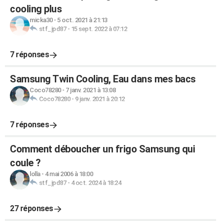
cooling plus
micka30
-
5 oct. 2021 à 21:13
stf_jpd87
-
15 sept. 2022 à 07:12
7 réponses
Samsung Twin Cooling, Eau dans mes bacs
Coco78280
-
7 janv. 2021 à 13:08
Coco78280
-
9 janv. 2021 à 20:12
7 réponses
Comment déboucher un frigo Samsung qui
coule ?
lolla
-
4 mai 2006 à 18:00
stf_jpd87
-
4 oct. 2024 à 18:24
27 réponses