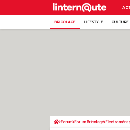
AC
BRICOLAGE
LIFESTYLE
CULTURE
Forum
Forum Bricolage
Electroména