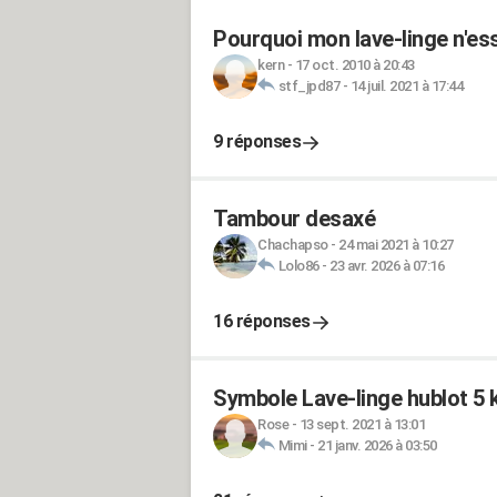
Pourquoi mon lave-linge n'es
kern
-
17 oct. 2010 à 20:43
stf_jpd87
-
14 juil. 2021 à 17:44
9 réponses
Tambour desaxé
Chachapso
-
24 mai 2021 à 10:27
Lolo86
-
23 avr. 2026 à 07:16
16 réponses
Symbole Lave-linge hublot 
Rose
-
13 sept. 2021 à 13:01
Mimi
-
21 janv. 2026 à 03:50