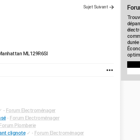
Foru
Sujet Suivant
Trouv
dépan
élect
commu
durée
Écono
r Manhattan ML129R6SI
optimi
✓
-
Forum Electroménager
ssé
-
Forum Electroménager
Forum Plomberie
ant clignote
✓
-
Forum Electroménager