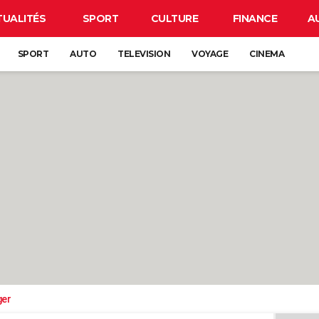
TUALITÉS
SPORT
CULTURE
FINANCE
A
SPORT
AUTO
TELEVISION
VOYAGE
CINEMA
ger