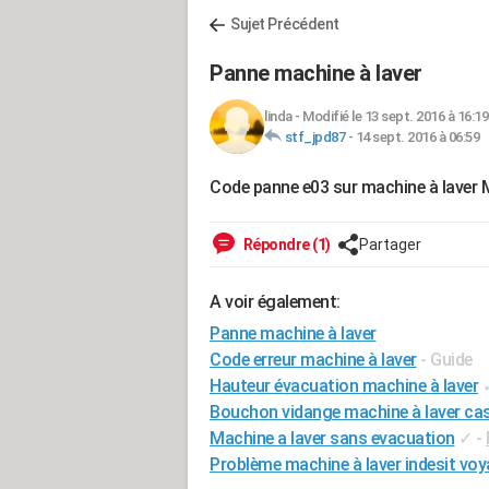
Sujet Précédent
Panne machine à laver
linda
-
Modifié le 13 sept. 2016 à 16:19
stf_jpd87
-
14 sept. 2016 à 06:59
Code panne e03 sur machine à lave
Répondre (1)
Partager
A voir également:
Panne machine à laver
Code erreur machine à laver
- Guide
Hauteur évacuation machine à laver
Bouchon vidange machine à laver ca
Machine a laver sans evacuation
✓
-
Problème machine à laver indesit voy