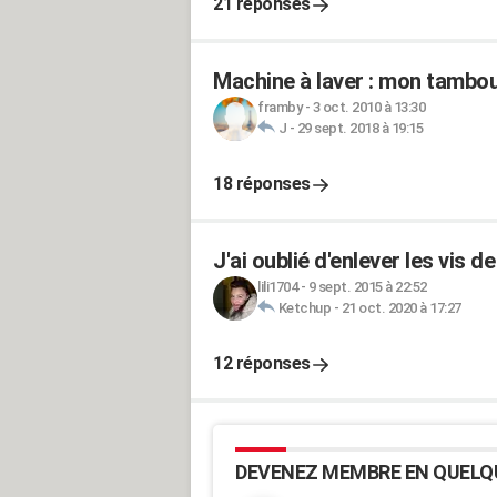
21 réponses
Machine à laver : mon tambou
framby
-
3 oct. 2010 à 13:30
J
-
29 sept. 2018 à 19:15
18 réponses
J'ai oublié d'enlever les vis
lili1704
-
9 sept. 2015 à 22:52
Ketchup
-
21 oct. 2020 à 17:27
12 réponses
DEVENEZ MEMBRE EN QUELQ