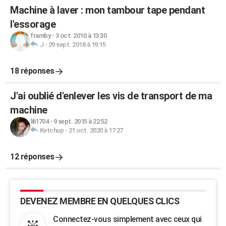
Machine à laver : mon tambour tape pendant
l'essorage
framby
-
3 oct. 2010 à 13:30
J
-
29 sept. 2018 à 19:15
18 réponses
J'ai oublié d'enlever les vis de transport de ma
machine
lili1704
-
9 sept. 2015 à 22:52
Ketchup
-
21 oct. 2020 à 17:27
12 réponses
DEVENEZ MEMBRE EN QUELQUES CLICS
Connectez-vous simplement avec ceux qui