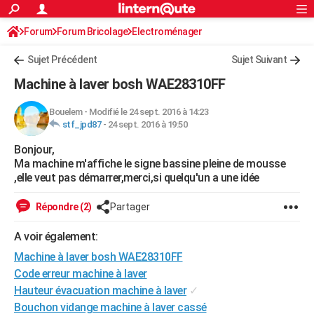
ACTUALITÉS
Forum
Forum Bricolage
Connexion
Electroménager
S'inscrire
Rechercher
Société
Education
Villes
Politique
Faits Divers
Monde
+
SPORT
Sujet Précédent
Sujet Suivant
Football
Cyclisme
Forum
Coupe du monde 2026
Tennis
Rugby
CULTURE
Machine à laver bosh WAE28310FF
TNT
Cinéma
Musique
Programme TV
Streaming
Sorties cinéma
+
FINANCE
Bouelem
-
Modifié le 24 sept. 2016 à 14:23
stf_jpd87
-
24 sept. 2016 à 19:50
Impôts
Immobilier
Banque
Crédit
Retraite
Epargne
Risques naturels par ville
Assurance
AUTO
Bonjour,
Réserver un essai
Berlines
Forum auto
Essais
Citadines
SUV
+
HIGH-TECH
Ma machine m'affiche le signe bassine pleine de mousse
,elle veut pas démarrer,merci,si quelqu'un a une idée
Meilleur smartphone
Ordinateurs
Guide high-tech
Mobiles
Internet
Jeux vidéo
+
BRICOLAGE
Répondre (2)
Partager
Aménagement intérieur
Cuisine
Jardinage
+
Forum
Extérieur
Salle de bains
Rangement
WEEK-END
A voir également:
Escapades
Expositions
Week-end nature
Guides de France
Patrimoine
Musées
+
LIFESTYLE
Machine à laver bosh WAE28310FF
Bien-être
Mode
+
Art de vivre
Loisirs
Modes de vie
Code erreur machine à laver
SANTE
Hauteur évacuation machine à laver
✓
Guide de la santé
Médicaments
+
Alimentation
Maladies
Sommeil
VOYAGE
Bouchon vidange machine à laver cassé