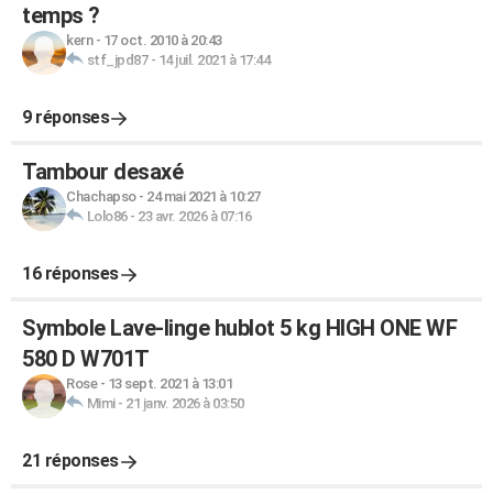
temps ?
kern
-
17 oct. 2010 à 20:43
stf_jpd87
-
14 juil. 2021 à 17:44
9 réponses
Tambour desaxé
Chachapso
-
24 mai 2021 à 10:27
Lolo86
-
23 avr. 2026 à 07:16
16 réponses
Symbole Lave-linge hublot 5 kg HIGH ONE WF
580 D W701T
Rose
-
13 sept. 2021 à 13:01
Mimi
-
21 janv. 2026 à 03:50
21 réponses