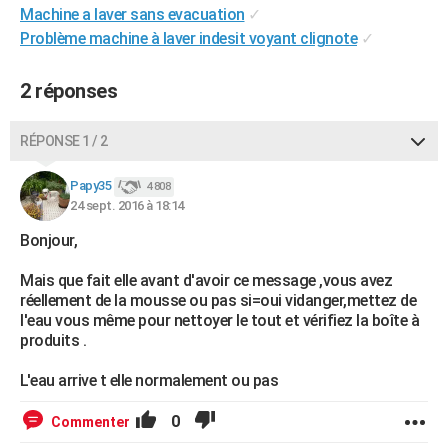
Machine a laver sans evacuation
✓
City break
Voyage de noces
Climat
Destinations
Voyage nature
Forum
+
PHOTO
Problème machine à laver indesit voyant clignote
✓
GUIDES D'ACHAT
2 réponses
BONS PLANS
RÉPONSE 1 / 2
CARTE DE VOEUX
Carte Bonne année
Carte Pâques
Carte de Noël
Carte Saint-Valentin
Carte d'anniversaire
DICTIONNAIRE
Papy35
4 808
24 sept. 2016 à 18:14
Biographies
Expressions
Dictionnaire
Citations
Proverbes
PROGRAMME TV
Bonjour,
COPAINS D'AVANT
Mais que fait elle avant d'avoir ce message ,vous avez
réellement de la mousse ou pas si=oui vidanger,mettez de
Se connecter
Collèges
Universités
Service militaire
S'inscrire
Lycées
Primaires
Entreprises
Avis de recherche
AVIS DE DÉCÈS
l'eau vous même pour nettoyer le tout et vérifiez la boîte à
produits .
FORUM
L'eau arrive t elle normalement ou pas
Lifestyle
Sport
Television
Cinema
Bricolage
Culture
Auto
Voyage
0
Commenter