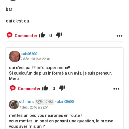
bsr
oui c'est ca
0
Commenter
alain05600
7 déc. 2016 à 22:40
oui c'est ça ?? info super merci!!
Si quelqu'un de plus informé a un avis, je suis preneur.
Merci
0
Commenter
stf_frmu
>
alain05600
12 482
7 déc. 2016 à 22:51
mettez un peu vos neurones en route !
vous mettez un post en posant une question, la preuve
vous avez mis un ?