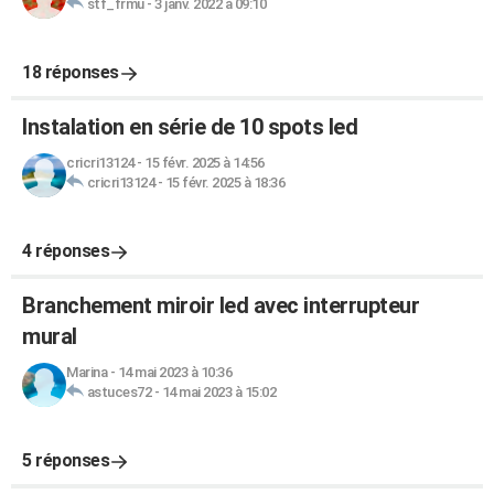
stf_frmu
-
3 janv. 2022 à 09:10
18 réponses
Instalation en série de 10 spots led
cricri13124
-
15 févr. 2025 à 14:56
cricri13124
-
15 févr. 2025 à 18:36
4 réponses
Branchement miroir led avec interrupteur
mural
Marina
-
14 mai 2023 à 10:36
astuces72
-
14 mai 2023 à 15:02
5 réponses