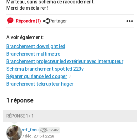
Marteau, sans schéma de raccordement.
City break
Voyage de noces
Climat
Destinations
Voyage nature
Forum
+
Merci de m'éclairer !
PHOTO
GUIDES D'ACHAT
Répondre (1)
Partager
BONS PLANS
A voir également:
CARTE DE VOEUX
Branchement downlight led
Branchement multimetre
Carte Bonne année
Carte Pâques
Carte de Noël
Carte Saint-Valentin
Carte d'anniversaire
DICTIONNAIRE
Branchement projecteur led extérieur avec interrupteur
Schéma branchement spot led 220v
Biographies
Expressions
Dictionnaire
Citations
Proverbes
PROGRAMME TV
Réparer guirlande led couper
✓
COPAINS D'AVANT
Branchement telerupteur hager
Se connecter
Collèges
Universités
Service militaire
S'inscrire
Lycées
Primaires
Entreprises
Avis de recherche
AVIS DE DÉCÈS
1 réponse
FORUM
RÉPONSE 1 / 1
Lifestyle
Sport
Television
Cinema
Bricolage
Culture
Auto
Voyage
stf_frmu
12 482
7 déc. 2016 à 22:28