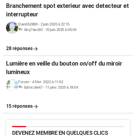
Branchement spot exterieur avec detecteur et
interrupteur
David62880
-
2 juin 2020 à 22:15
6bq7aez80
-
10 juin 2025 à 00:04
28 réponses
Lumière en veille du bouton on/off du miroir
lumineux
Forum
-
4 févr. 2022 à 11:02
labricole47
-
11 janv. 2025 à 18:04
15 réponses
DEVENEZ MEMBRE EN QUELQUES CLICS