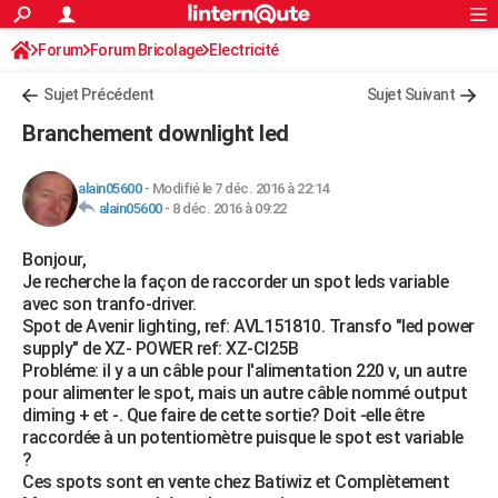
ACTUALITÉS
Forum
Forum Bricolage
Connexion
Electricité
S'inscrire
Rechercher
Société
Education
Villes
Politique
Faits Divers
Monde
+
SPORT
Sujet Précédent
Sujet Suivant
Football
Cyclisme
Forum
Coupe du monde 2026
Tennis
Rugby
CULTURE
Branchement downlight led
TNT
Cinéma
Musique
Programme TV
Streaming
Sorties cinéma
+
FINANCE
alain05600
-
Modifié le 7 déc. 2016 à 22:14
Impôts
Immobilier
Banque
Crédit
Retraite
Epargne
Risques naturels par ville
Assurance
AUTO
alain05600
-
8 déc. 2016 à 09:22
Réserver un essai
Berlines
Forum auto
Essais
Citadines
SUV
+
HIGH-TECH
Bonjour,
Je recherche la façon de raccorder un spot leds variable
Meilleur smartphone
Ordinateurs
Guide high-tech
Mobiles
Internet
Jeux vidéo
+
BRICOLAGE
avec son tranfo-driver.
Spot de Avenir lighting, ref: AVL151810. Transfo "led power
Aménagement intérieur
Cuisine
Jardinage
+
Forum
Extérieur
Salle de bains
Rangement
WEEK-END
supply" de XZ- POWER ref: XZ-CI25B
Probléme: il y a un câble pour l'alimentation 220 v, un autre
Escapades
Expositions
Week-end nature
Guides de France
Patrimoine
Musées
+
LIFESTYLE
pour alimenter le spot, mais un autre câble nommé output
diming + et -. Que faire de cette sortie? Doit -elle être
Bien-être
Mode
+
Art de vivre
Loisirs
Modes de vie
SANTE
raccordée à un potentiomètre puisque le spot est variable
?
Guide de la santé
Médicaments
+
Alimentation
Maladies
Sommeil
VOYAGE
Ces spots sont en vente chez Batiwiz et Complètement