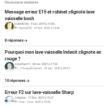
Discussions similaires
Message erreur E15 et robinet clignote lave
vaisselle bosh
DOM40130
-
9 nov. 2019 à 17:04
Dan35230
-
10 févr. 2023 à 14:49
8 réponses
Pourquoi mon lave vaisselle Indesit clignote en
rouge ?
Jonathan11
-
30 nov. 2021 à 17:34
_PhoqueEclatant
-
23 déc. 2025 à 09:57
10 réponses
Erreur F2 sur lave-vaisselle Sharp
Johjuma
-
17 févr. 2021 à 15:37
Urve
-
4 nov. 2025 à 10:09