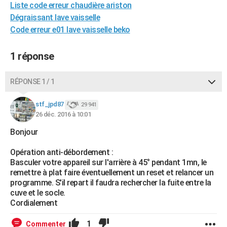
Liste code erreur chaudière ariston
City break
Voyage de noces
Climat
Destinations
Voyage nature
Forum
+
PHOTO
Dégraissant lave vaisselle
Code erreur e01 lave vaisselle beko
GUIDES D'ACHAT
BONS PLANS
1 réponse
CARTE DE VOEUX
RÉPONSE 1 / 1
Carte Bonne année
Carte Pâques
Carte de Noël
Carte Saint-Valentin
Carte d'anniversaire
DICTIONNAIRE
stf_jpd87
29 941
Biographies
Expressions
Dictionnaire
Citations
Proverbes
26 déc. 2016 à 10:01
PROGRAMME TV
Bonjour
COPAINS D'AVANT
Opération anti-débordement :
Se connecter
Collèges
Universités
Service militaire
S'inscrire
Lycées
Primaires
Entreprises
Avis de recherche
AVIS DE DÉCÈS
Basculer votre appareil sur l'arrière à 45° pendant 1mn, le
remettre à plat faire éventuellement un reset et relancer un
FORUM
programme. S'il repart il faudra rechercher la fuite entre la
cuve et le socle.
Lifestyle
Sport
Television
Cinema
Bricolage
Culture
Auto
Voyage
Cordialement
1
Commenter