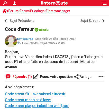
ACTUALITÉS
Forum
Forum Bricolage
Connexion
Electroménager
S'inscrire
Rechercher
Société
Education
Villes
Politique
Faits Divers
Monde
+
SPORT
Sujet Précédent
Sujet Suivant
Football
Cyclisme
Forum
Coupe du monde 2026
Tennis
Rugby
CULTURE
Code d'erreur
Résolu
TNT
Cinéma
Musique
Programme TV
Streaming
Sorties cinéma
+
FINANCE
remytounet
-
Modifié le 26 déc. 2016 à 09:57
Linou69340 -
31 juil. 2025 à 21:00
Impôts
Immobilier
Banque
Crédit
Retraite
Epargne
Risques naturels par ville
Assurance
AUTO
Bonjour,
Réserver un essai
Berlines
Forum auto
Essais
Citadines
SUV
+
HIGH-TECH
Sur un Lave Vaisselles Indesit DSG573 , j'ai en affichage un
code F1 et une fuite en dessous de l'appareil. Merci par
Meilleur smartphone
Ordinateurs
Guide high-tech
Mobiles
Internet
Jeux vidéo
+
BRICOLAGE
avance
Aménagement intérieur
Cuisine
Jardinage
+
Forum
Extérieur
Salle de bains
Rangement
WEEK-END
Répondre (1)
Posez votre question
Partager
Escapades
Expositions
Week-end nature
Guides de France
Patrimoine
Musées
+
LIFESTYLE
A voir également:
Code erreur f01 lave vaisselle indesit
Bien-être
Mode
+
Art de vivre
Loisirs
Modes de vie
SANTE
Code erreur machine à laver
Guide de la santé
Médicaments
+
Alimentation
Maladies
Sommeil
VOYAGE
Code erreur plaque induction whirlpool