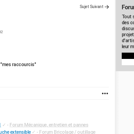
Foru
Sujet Suivant
Tout s
des c
discu
32
proje
d'art
leur m
e "mes raccourcis"
1
✓
-
Forum Mécanique, entretien et pannes
uche extensible
✓
-
Forum Bricolage / outillage