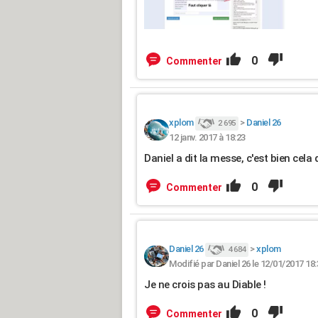
0
Commenter
xplom
>
Daniel 26
2 695
12 janv. 2017 à 18:23
Daniel a dit la messe, c'est bien cela 
0
Commenter
Daniel 26
>
xplom
4 684
Modifié par Daniel 26 le 12/01/2017 18:
Je ne crois pas au Diable !
0
Commenter