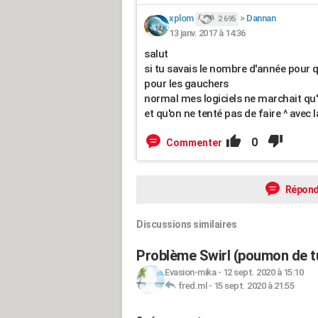
xplom
>
Dannan
2 695
13 janv. 2017 à 14:36
salut
si tu savais le nombre d'année pour qu
pour les gauchers
normal mes logiciels ne marchait qu'a
et qu'on ne tenté pas de faire ^ avec 
0
Commenter
Répond
Discussions similaires
Problème Swirl (poumon de t
Evasion-mika
-
12 sept. 2020 à 15:10
fred.ml
-
15 sept. 2020 à 21:55