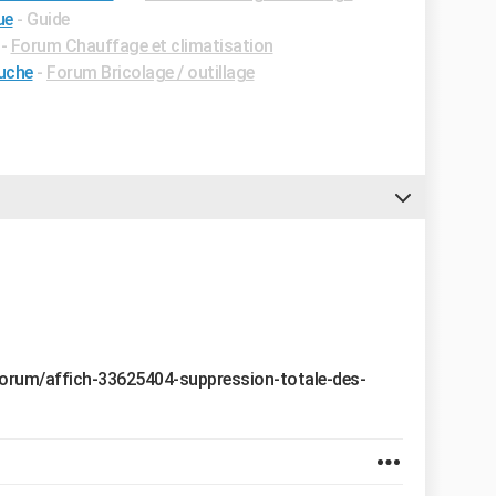
ue
- Guide
-
Forum Chauffage et climatisation
ouche
-
Forum Bricolage / outillage
rum/affich-33625404-suppression-totale-des-