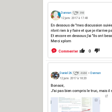
Dannan
398
12 janv. 2017 à 17:48
En dessous de "mes discussion suivies"
n'ont rien à y faire et que je n'arrive 
Et encore en dessous j'ai "ils ont beso
Merci xplom
0
Commenter
Daniel 26
>
Dannan
4 684
12 janv. 2017 à 18:20
Bonsoir,
J'ai pas bien compris le truc, mais il 