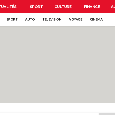
TUALITÉS
SPORT
CULTURE
FINANCE
A
SPORT
AUTO
TELEVISION
VOYAGE
CINEMA