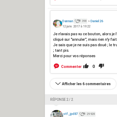
Dannan
>
Daniel 26
398
12 janv. 2017 à 19:22
Je n'avais pas vu ce bouton, alors je l
cliqué sur "annuler", mais rien n'y fait
Je sais que je ne suis pas doué ; le 
; tant pis.
Merci pour vos réponses
0
Commenter
Afficher les 6 commentaires
RÉPONSE 2 / 2
stf_jpd87
29 928