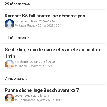
29 réponses
Karcher K5 full control ne démarre pas
toutnickel
-
17 avr. 2024 à 17:26
kawa15quad
-
20 mai 2025 à 20:41
11 réponses
Sèche linge qui démarre et s arrête au bout de
1min
Stephanie
-
22 juin 2016 à 09:00
Dvttu
-
9 mai 2026 à 18:21
7 réponses
Panne sèche linge Bosch avantixx 7
Louve
-
20 juin 2013 à 18:11
_bonnannee
-
5 janv. 2026 à 08:47