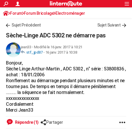
ACTUALITÉS
Forum
Forum Bricolage
Connexion
Electroménager
S'inscrire
Rechercher
Société
Education
Villes
Politique
Faits Divers
Monde
+
SPORT
Sujet Précédent
Sujet Suivant
Football
Cyclisme
Forum
Coupe du monde 2026
Tennis
Rugby
CULTURE
Sèche-Linge ADC 5302 ne démarre pas
TNT
Cinéma
Musique
Programme TV
Streaming
Sorties cinéma
+
FINANCE
jean33
-
Modifié le 16 janv. 2017 à 10:21
stf_jpd87
-
16 janv. 2017 à 10:38
Impôts
Immobilier
Banque
Crédit
Retraite
Epargne
Risques naturels par ville
Assurance
AUTO
Bonjour,
Réserver un essai
Berlines
Forum auto
Essais
Citadines
SUV
+
HIGH-TECH
Sèche Linge Arthur-Martin , ADC 5302 , n° série : 53800836 ,
achat : 18/01/2006
Meilleur smartphone
Ordinateurs
Guide high-tech
Mobiles
Internet
Jeux vidéo
+
BRICOLAGE
Ronflement au démarrage pendant plusieurs minutes et ne
tourne pas. De temps en temps il démarre péniblement
Aménagement intérieur
Cuisine
Jardinage
+
Forum
Extérieur
Salle de bains
Rangement
WEEK-END
.......... la séquence se fait normalement.
xxxxxxxxxxxxxxx
Escapades
Expositions
Week-end nature
Guides de France
Patrimoine
Musées
+
LIFESTYLE
Cordialement
Merci Jean33
Bien-être
Mode
+
Art de vivre
Loisirs
Modes de vie
SANTE
Répondre (1)
Partager
Guide de la santé
Médicaments
+
Alimentation
Maladies
Sommeil
VOYAGE