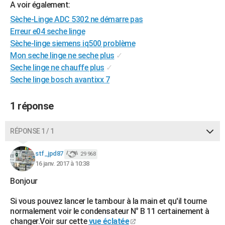
A voir également:
City break
Voyage de noces
Climat
Destinations
Voyage nature
Forum
+
PHOTO
Sèche-Linge ADC 5302 ne démarre pas
Erreur e04 seche linge
GUIDES D'ACHAT
Sèche-linge siemens iq500 problème
BONS PLANS
Mon seche linge ne seche plus
✓
Seche linge ne chauffe plus
✓
CARTE DE VOEUX
Seche linge bosch avantixx 7
Carte Bonne année
Carte Pâques
Carte de Noël
Carte Saint-Valentin
Carte d'anniversaire
DICTIONNAIRE
1 réponse
Biographies
Expressions
Dictionnaire
Citations
Proverbes
PROGRAMME TV
RÉPONSE 1 / 1
COPAINS D'AVANT
Se connecter
Collèges
Universités
Service militaire
S'inscrire
Lycées
Primaires
Entreprises
Avis de recherche
stf_jpd87
29 968
AVIS DE DÉCÈS
16 janv. 2017 à 10:38
FORUM
Bonjour
Lifestyle
Sport
Television
Cinema
Bricolage
Culture
Auto
Voyage
Si vous pouvez lancer le tambour à la main et qu'il tourne
normalement voir le condensateur N° B 11 certainement à
changer.Voir sur cette
vue éclatée