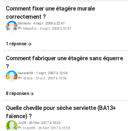
Comment fixer une étagère murale
correctement ?
Bethere
-
4 sept. 2008 à 22:47
Maind'or
-
4 sept. 2008 à 22:47
1 réponse
Comment fabriquer une étagère sans équerre
?
laurane56
-
1 sept. 2007 à 12:04
drena
-
12 oct. 2007 à 15:56
8 réponses
Quelle cheville pour sèche serviette (BA13+
faïence) ?
Jo28
-
26 févr. 2017 à 10:32
Icare95
-
26 févr. 2017 à 12:58