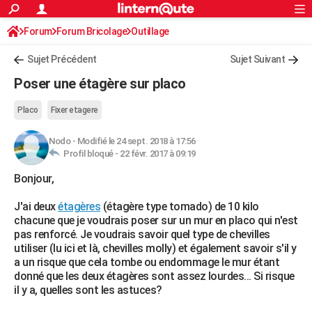
ACTUALITÉS
Forum
Forum Bricolage
Connexion
Outillage
S'inscrire
Rechercher
Société
Education
Villes
Politique
Faits Divers
Monde
+
SPORT
Sujet Précédent
Sujet Suivant
Football
Cyclisme
Forum
Coupe du monde 2026
Tennis
Rugby
CULTURE
Poser une étagère sur placo
TNT
Cinéma
Musique
Programme TV
Streaming
Sorties cinéma
+
FINANCE
Placo
Fixer etagere
Impôts
Immobilier
Banque
Crédit
Retraite
Epargne
Risques naturels par ville
Assurance
AUTO
Nodo
-
Modifié le 24 sept. 2018 à 17:56
Profil bloqué -
22 févr. 2017 à 09:19
Réserver un essai
Berlines
Forum auto
Essais
Citadines
SUV
+
HIGH-TECH
Bonjour,
Meilleur smartphone
Ordinateurs
Guide high-tech
Mobiles
Internet
Jeux vidéo
+
BRICOLAGE
J'ai deux
étagères
(étagère type tomado) de 10 kilo
Aménagement intérieur
Cuisine
Jardinage
+
Forum
Extérieur
Salle de bains
Rangement
WEEK-END
chacune que je voudrais poser sur un mur en placo qui n'est
pas renforcé. Je voudrais savoir quel type de chevilles
Escapades
Expositions
Week-end nature
Guides de France
Patrimoine
Musées
+
LIFESTYLE
utiliser (lu ici et là, chevilles molly) et également savoir s'il y
a un risque que cela tombe ou endommage le mur étant
Bien-être
Mode
+
Art de vivre
Loisirs
Modes de vie
SANTE
donné que les deux étagères sont assez lourdes... Si risque
il y a, quelles sont les astuces?
Guide de la santé
Médicaments
+
Alimentation
Maladies
Sommeil
VOYAGE