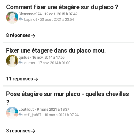
Comment fixer une étagère sur du placo ?
Clemence974
-
12 oct. 2015 à 07:42
Lapinot
-
23 août 2021 à 23:54
8 réponses
Fixer une étagere dans du placo mou.
quitus
-
16 nov. 2014 à 17:55
quitus
-
17 nov. 2014 à 01:00
11 réponses
Pose étagère sur mur placo - quelles chevilles
?
Loutilout
-
9 mars 2021 à 19:37
stf_jpd87
-
10 mars 2021 à 07:24
3 réponses