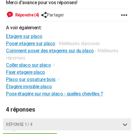
Merci d'avance pour vos réponses!
City break
Voyage de noces
Climat
Destinations
Voyage nature
Forum
+
PHOTO
Répondre (4)
Partager
GUIDES D'ACHAT
A voir également:
BONS PLANS
Etagere sur placo
Poser etagere sur placo
- Meilleures réponses
CARTE DE VOEUX
Comment poser des etageres sur du placo
- Meilleures
Carte Bonne année
Carte Pâques
Carte de Noël
Carte Saint-Valentin
Carte d'anniversaire
DICTIONNAIRE
réponses
Coller placo sur placo
✓
Biographies
Expressions
Dictionnaire
Citations
Proverbes
PROGRAMME TV
Fixer etagere placo
Placo sur ossature bois
✓
COPAINS D'AVANT
Étagère invisible placo
Se connecter
Collèges
Universités
Service militaire
S'inscrire
Lycées
Primaires
Entreprises
Avis de recherche
AVIS DE DÉCÈS
Pose étagère sur mur placo - quelles chevilles ?
FORUM
4 réponses
Lifestyle
Sport
Television
Cinema
Bricolage
Culture
Auto
Voyage
RÉPONSE 1 / 4