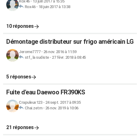
Rox46
-
13 juin 2017 à 15:35
Rox46
-
18 juin 2017 à 13:38
10 réponses
Démontage distributeur sur frigo américain LG
Jerome7777
-
26 nov. 2016 à 11:59
stf_la sudiste
-
27 févr. 2018 à 08:45
5 réponses
Fuite d'eau Daewoo FR390KS
Crapuleux123
-
24 sept. 2017 à 09:35
Chai.zetm
-
26 nov. 2019 à 10:06
21 réponses