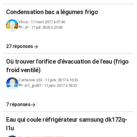
Condensation bac a légumes frigo
Visca
-
17 mars 2017 à 07:46
JF
-
17 juil. 2020 à 23:08
27 réponses
Où trouver l'orifice d'évacuation de l'eau (frigo
froid ventilé)
Catherine-s53
-
11 janv. 2017 à 10:33
stf_jpd87
-
11 janv. 2017 à 18:35
7 réponses
Eau qui coule réfrigérateur samsung dk172q-
l1u