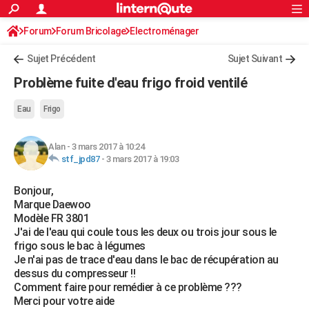
ACTUALITÉS
Forum
Forum Bricolage
Connexion
Electroménager
S'inscrire
Rechercher
Société
Education
Villes
Politique
Faits Divers
Monde
+
SPORT
Sujet Précédent
Sujet Suivant
Football
Cyclisme
Forum
Coupe du monde 2026
Tennis
Rugby
CULTURE
Problème fuite d'eau frigo froid ventilé
TNT
Cinéma
Musique
Programme TV
Streaming
Sorties cinéma
+
FINANCE
Eau
Frigo
Impôts
Immobilier
Banque
Crédit
Retraite
Epargne
Risques naturels par ville
Assurance
AUTO
Alan
-
3 mars 2017 à 10:24
Réserver un essai
Berlines
Forum auto
Essais
Citadines
SUV
+
HIGH-TECH
stf_jpd87
-
3 mars 2017 à 19:03
Meilleur smartphone
Ordinateurs
Guide high-tech
Mobiles
Internet
Jeux vidéo
+
BRICOLAGE
Bonjour,
Marque Daewoo
Aménagement intérieur
Cuisine
Jardinage
+
Forum
Extérieur
Salle de bains
Rangement
WEEK-END
Modèle FR 3801
J'ai de l'eau qui coule tous les deux ou trois jour sous le
Escapades
Expositions
Week-end nature
Guides de France
Patrimoine
Musées
+
LIFESTYLE
frigo sous le bac à légumes
Je n'ai pas de trace d'eau dans le bac de récupération au
Bien-être
Mode
+
Art de vivre
Loisirs
Modes de vie
SANTE
dessus du compresseur !!
Comment faire pour remédier à ce problème ???
Guide de la santé
Médicaments
+
Alimentation
Maladies
Sommeil
VOYAGE
Merci pour votre aide