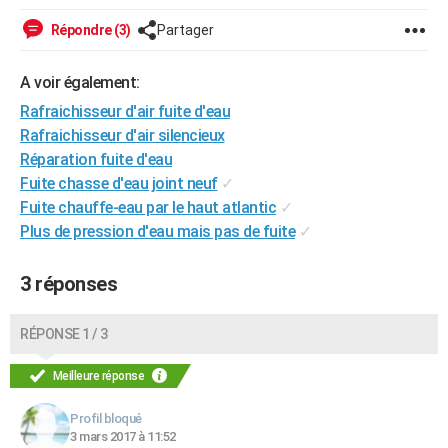
City break
Voyage de noces
Climat
Destinations
Voyage nature
Forum
+
PHOTO
Répondre (3)
Partager
GUIDES D'ACHAT
A voir également:
BONS PLANS
Rafraichisseur d'air fuite d'eau
Rafraichisseur d'air silencieux
CARTE DE VOEUX
Réparation fuite d'eau
Carte Bonne année
Carte Pâques
Carte de Noël
Carte Saint-Valentin
Carte d'anniversaire
Fuite chasse d'eau joint neuf
✓
DICTIONNAIRE
Fuite chauffe-eau par le haut atlantic
✓
Biographies
Expressions
Dictionnaire
Citations
Proverbes
PROGRAMME TV
Plus de pression d'eau mais pas de fuite
✓
COPAINS D'AVANT
3 réponses
Se connecter
Collèges
Universités
Service militaire
S'inscrire
Lycées
Primaires
Entreprises
Avis de recherche
AVIS DE DÉCÈS
RÉPONSE 1 / 3
FORUM
Meilleure réponse
Lifestyle
Sport
Television
Cinema
Bricolage
Culture
Auto
Voyage
Profil bloqué
3 mars 2017 à 11:52