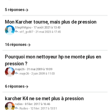
5 réponses
Mon Karcher tourne, mais plus de pression
StephVigou
-
17 août 2021 à 13:43
stf_jpd87
-
21 mai 2023 à 17:45
16 réponses
Pourquoi mon nettoyeur hp ne monte plus en
pression ?
maje26
-
31 mai 2009 à 19:09
maje26
-
2 juin 2009 à 11:03
6 réponses
karcher K4 ne se met plus à pression
rudes
-
8 févr. 2017 à 16:46
Rudes
-
12 févr. 2017 à 13:51