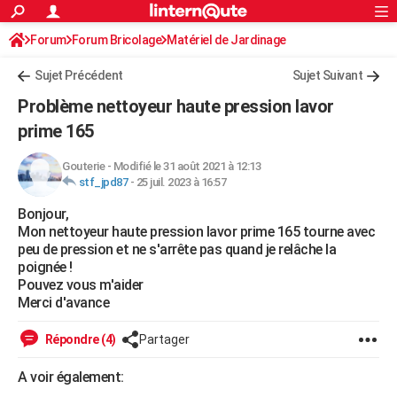
ACTUALITÉS
Forum
Forum Bricolage
Connexion
Matériel de Jardinage
S'inscrire
Rechercher
Société
Education
Villes
Politique
Faits Divers
Monde
+
SPORT
Sujet Précédent
Sujet Suivant
Football
Cyclisme
Forum
Coupe du monde 2026
Tennis
Rugby
CULTURE
Problème nettoyeur haute pression lavor
TNT
Cinéma
Musique
Programme TV
Streaming
Sorties cinéma
+
prime 165
FINANCE
Impôts
Immobilier
Banque
Crédit
Retraite
Epargne
Risques naturels par ville
Assurance
AUTO
Gouterie
-
Modifié le 31 août 2021 à 12:13
stf_jpd87
-
25 juil. 2023 à 16:57
Réserver un essai
Berlines
Forum auto
Essais
Citadines
SUV
+
HIGH-TECH
Bonjour,
Mon nettoyeur haute pression lavor prime 165 tourne avec
Meilleur smartphone
Ordinateurs
Guide high-tech
Mobiles
Internet
Jeux vidéo
+
BRICOLAGE
peu de pression et ne s'arrête pas quand je relâche la
poignée !
Aménagement intérieur
Cuisine
Jardinage
+
Forum
Extérieur
Salle de bains
Rangement
WEEK-END
Pouvez vous m'aider
Merci d'avance
Escapades
Expositions
Week-end nature
Guides de France
Patrimoine
Musées
+
LIFESTYLE
Répondre (4)
Partager
Bien-être
Mode
+
Art de vivre
Loisirs
Modes de vie
SANTE
A voir également:
Guide de la santé
Médicaments
+
Alimentation
Maladies
Sommeil
VOYAGE