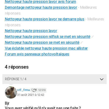
Nettoyeur haute pression lavor avis forum
City break
Voyage de noces
Climat
Destinations
Voyage nature
Forum
+
PHOTO
Demontage nettoyeur haute pression lavor
- Meilleures
réponses
GUIDES D'ACHAT
Nettoyeur haute pression lavor ne demarre plus
- Meilleures
réponses
BONS PLANS
Nettoyeur haute pression lavor
CARTE DE VOEUX
Nettoyeur haute pression nilfisk se met en sécurité
✓
Nettoyeur haute pression se met en sécurité
✓
Carte Bonne année
Carte Pâques
Carte de Noël
Carte Saint-Valentin
Carte d'anniversaire
DICTIONNAIRE
Vue éclatée nettoyeur haute pression mac allister
Forum avis panneaux photovoltaïques
Biographies
Expressions
Dictionnaire
Citations
Proverbes
PROGRAMME TV
COPAINS D'AVANT
4 réponses
Se connecter
Collèges
Universités
Service militaire
S'inscrire
Lycées
Primaires
Entreprises
Avis de recherche
AVIS DE DÉCÈS
RÉPONSE 1 / 4
FORUM
stf_frmu
12 510
Lifestyle
Sport
Television
Cinema
Bricolage
Culture
Auto
Voyage
31 août 2021 à 12:42
Bjr
Vous avez vérifié qu'il n'y avait pas une fuite ?