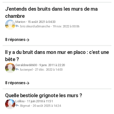
J'entends des bruits dans les murs de ma
chambre
Marion
-
15 août 2021 à 04:33
bricoleurdudimanche
-
19 nov. 2022 à 00:06
8 réponses
Il y a du bruit dans mon mur en placo : c'est une
bête ?
Geraldine68600
-
9 janv. 2011 à 22:20
lucienpel
-
27 déc. 2022 à 14:03
8 réponses
Quelle bestiole grignote les murs ?
Lolilou
-
11 juin 2018 à 11:51
Bigmat
-
20 août 2025 à 14:24