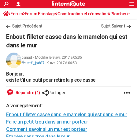
ACTUALITÉS
Forum
Forum Bricolage
Connexion
Construction et rénovation
S'inscrire
Plomberie
Rechercher
Société
Education
Villes
Politique
Faits Divers
Monde
+
SPORT
Sujet Précédent
Sujet Suivant
Football
Cyclisme
Forum
Coupe du monde 2026
Tennis
Rugby
CULTURE
Enbout filleter casse dans le mamelon qui est
TNT
Cinéma
Musique
Programme TV
Streaming
Sorties cinéma
+
dans le mur
FINANCE
Impôts
Immobilier
Banque
Crédit
Retraite
Epargne
Risques naturels par ville
Assurance
AUTO
canad
-
Modifié le 9 avr. 2017 à 05:35
stf_jpd87
-
9 avr. 2017 à 06:53
Réserver un essai
Berlines
Forum auto
Essais
Citadines
SUV
+
HIGH-TECH
Bonjour,
existe t'il un outil pour retire la piece casse
Meilleur smartphone
Ordinateurs
Guide high-tech
Mobiles
Internet
Jeux vidéo
+
BRICOLAGE
Répondre (1)
Partager
Aménagement intérieur
Cuisine
Jardinage
+
Forum
Extérieur
Salle de bains
Rangement
WEEK-END
A voir également:
Escapades
Expositions
Week-end nature
Guides de France
Patrimoine
Musées
+
LIFESTYLE
Enbout filleter casse dans le mamelon qui est dans le mur
Bien-être
Mode
+
Art de vivre
Loisirs
Modes de vie
SANTE
Faire un petit trou dans un mur porteur
Comment savoir si un mur est porteur
Guide de la santé
Médicaments
+
Alimentation
Maladies
Sommeil
VOYAGE
Étagère sans trou dans le mur