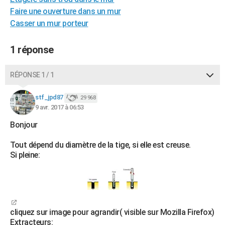
City break
Voyage de noces
Climat
Destinations
Voyage nature
Forum
+
Faire une ouverture dans un mur
PHOTO
Casser un mur porteur
GUIDES D'ACHAT
1 réponse
BONS PLANS
CARTE DE VOEUX
RÉPONSE 1 / 1
Carte Bonne année
Carte Pâques
Carte de Noël
Carte Saint-Valentin
Carte d'anniversaire
DICTIONNAIRE
stf_jpd87
29 968
9 avr. 2017 à 06:53
Biographies
Expressions
Dictionnaire
Citations
Proverbes
PROGRAMME TV
Bonjour
COPAINS D'AVANT
Tout dépend du diamètre de la tige, si elle est creuse.
Se connecter
Collèges
Universités
Service militaire
S'inscrire
Lycées
Primaires
Entreprises
Avis de recherche
Si pleine:
AVIS DE DÉCÈS
FORUM
Lifestyle
Sport
Television
Cinema
Bricolage
Culture
Auto
Voyage
cliquez sur image pour agrandir( visible sur Mozilla Firefox)
Extracteurs: