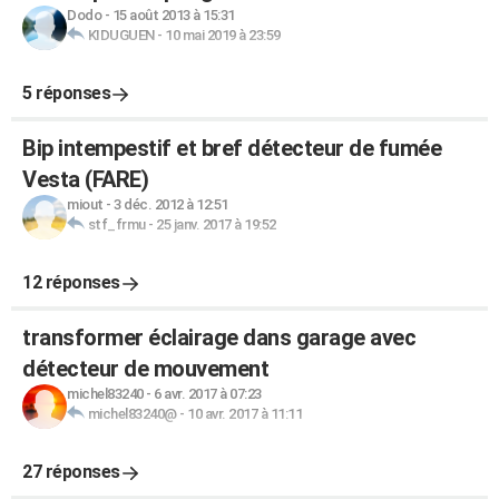
Dodo
-
15 août 2013 à 15:31
KIDUGUEN
-
10 mai 2019 à 23:59
5 réponses
Bip intempestif et bref détecteur de fumée
Vesta (FARE)
miout
-
3 déc. 2012 à 12:51
stf_frmu
-
25 janv. 2017 à 19:52
12 réponses
transformer éclairage dans garage avec
détecteur de mouvement
michel83240
-
6 avr. 2017 à 07:23
michel83240@
-
10 avr. 2017 à 11:11
27 réponses