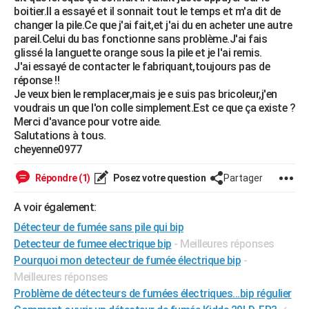
boitier.Il a essayé et il sonnait tout le temps et m'a dit de
City break
Voyage de noces
Climat
Destinations
Voyage nature
Forum
+
PHOTO
changer la pile.Ce que j'ai fait,et j'ai du en acheter une autre
pareil.Celui du bas fonctionne sans problème.J'ai fais
GUIDES D'ACHAT
glissé la languette orange sous la pile et je l'ai remis.
J'ai essayé de contacter le fabriquant,toujours pas de
BONS PLANS
réponse !!
Je veux bien le remplacer,mais je e suis pas bricoleur,j'en
CARTE DE VOEUX
voudrais un que l'on colle simplement.Est ce que ça existe ?
Merci d'avance pour votre aide.
Carte Bonne année
Carte Pâques
Carte de Noël
Carte Saint-Valentin
Carte d'anniversaire
DICTIONNAIRE
Salutations à tous.
cheyenne0977
Biographies
Expressions
Dictionnaire
Citations
Proverbes
PROGRAMME TV
Répondre (1)
Posez votre question
Partager
COPAINS D'AVANT
A voir également:
Se connecter
Collèges
Universités
Service militaire
S'inscrire
Lycées
Primaires
Entreprises
Avis de recherche
AVIS DE DÉCÈS
Détecteur de fumée sans pile qui bip
FORUM
Detecteur de fumee electrique bip
- Meilleures réponses
Pourquoi mon detecteur de fumée électrique bip
-
Lifestyle
Sport
Television
Cinema
Bricolage
Culture
Auto
Voyage
Meilleures réponses
Problème de détecteurs de fumées électriques...bip régulier