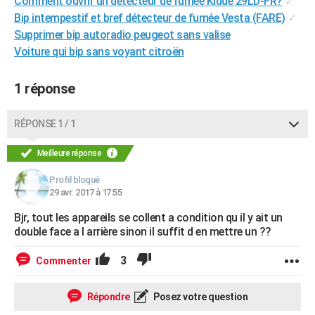
Comment ouvrir un détecteur de fumée Kidde 29LD-FR?
✓
Bip intempestif et bref détecteur de fumée Vesta (FARE)
✓
Supprimer bip autoradio peugeot sans valise
Voiture qui bip sans voyant citroën
1 réponse
RÉPONSE 1 / 1
Meilleure réponse
Profil bloqué
29 avr. 2017 à 17:55
Bjr, tout les appareils se collent a condition qu il y ait un
double face a l arrière sinon il suffit d en mettre un ??
3
Commenter
Répondre
Posez votre question