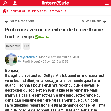
ACTUALITÉS
Forum
Forum Bricolage
Connexion
Electronique
S'inscrire
Rechercher
Société
Education
Villes
Politique
Faits Divers
Monde
+
SPORT
Sujet Précédent
Sujet Suivant
Football
Cyclisme
Forum
Coupe du monde 2026
Tennis
Rugby
CULTURE
Problème avec un detecteur de fumée.Il sone
TNT
Cinéma
Musique
Programme TV
Streaming
Sorties cinéma
+
tout le temps
FINANCE
Résolu
Impôts
Immobilier
Banque
Crédit
Retraite
Epargne
Risques naturels par ville
Assurance
AUTO
Détecteur
Pile
Réserver un essai
Berlines
Forum auto
Essais
Citadines
SUV
+
HIGH-TECH
cheyenne0977
-
Modifié le 29 avr. 2017 à 14:53
Profil bloqué -
29 avr. 2017 à 17:55
Meilleur smartphone
Ordinateurs
Guide high-tech
Mobiles
Internet
Jeux vidéo
+
BRICOLAGE
Bonjour,
Il s'agit d'un détecteur Xeltys Misti.Quand un monsieur est
Aménagement intérieur
Cuisine
Jardinage
+
Forum
Extérieur
Salle de bains
Rangement
WEEK-END
venu les installer(j'en ai deux),je lui ai demandé quoi faire
quand il sonnait pour rien,il m'a répondu que je devais le
Escapades
Expositions
Week-end nature
Guides de France
Patrimoine
Musées
+
LIFESTYLE
décrocher du socle et enlever la pile et le remettre.Mais
n'arrivais pas a le remettre,il y a une languette orange qui
Bien-être
Mode
+
Art de vivre
Loisirs
Modes de vie
SANTE
génait.La semaine dernière j'ai fais venir quelqu'un pour
faire quelques réparations,je lui ai demandé conseil et il m'a
Guide de la santé
Médicaments
+
Alimentation
Maladies
Sommeil
VOYAGE
dit que lorsque ça sonnait il fallait juste appuyer sur le