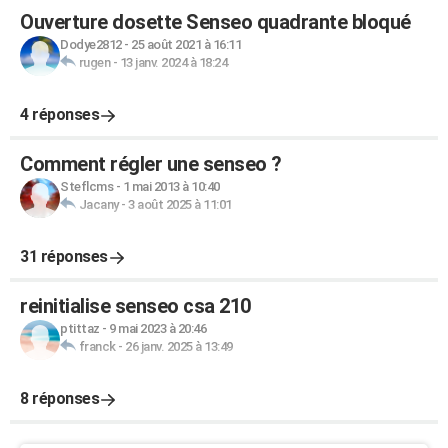
Ouverture dosette Senseo quadrante bloqué
Dodye2812
-
25 août 2021 à 16:11
rugen
-
13 janv. 2024 à 18:24
4 réponses
Comment régler une senseo ?
Steflcms
-
1 mai 2013 à 10:40
Jacany
-
3 août 2025 à 11:01
31 réponses
reinitialise senseo csa 210
ptittaz
-
9 mai 2023 à 20:46
franck
-
26 janv. 2025 à 13:49
8 réponses