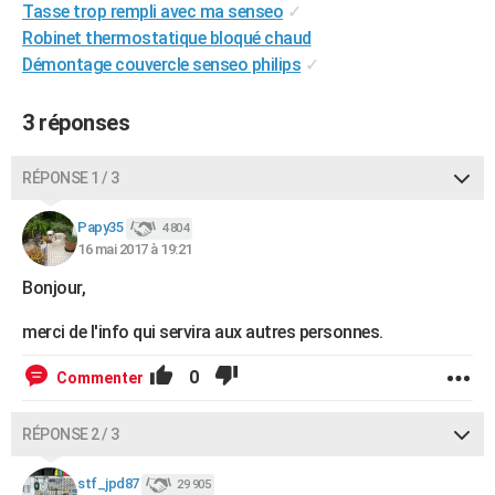
Tasse trop rempli avec ma senseo
✓
City break
Voyage de noces
Climat
Destinations
Voyage nature
Forum
+
PHOTO
Robinet thermostatique bloqué chaud
Démontage couvercle senseo philips
✓
GUIDES D'ACHAT
BONS PLANS
3 réponses
CARTE DE VOEUX
RÉPONSE 1 / 3
Carte Bonne année
Carte Pâques
Carte de Noël
Carte Saint-Valentin
Carte d'anniversaire
DICTIONNAIRE
Papy35
4 804
Biographies
Expressions
Dictionnaire
Citations
Proverbes
16 mai 2017 à 19:21
PROGRAMME TV
Bonjour,
COPAINS D'AVANT
merci de l'info qui servira aux autres personnes.
Se connecter
Collèges
Universités
Service militaire
S'inscrire
Lycées
Primaires
Entreprises
Avis de recherche
AVIS DE DÉCÈS
0
Commenter
FORUM
Lifestyle
Sport
Television
Cinema
Bricolage
Culture
Auto
Voyage
RÉPONSE 2 / 3
stf_jpd87
29 905