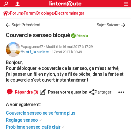
ACTUALITÉS
Forum
Forum Bricolage
Connexion
Electroménager
S'inscrire
Rechercher
Société
Education
Villes
Politique
Faits Divers
Monde
+
SPORT
Sujet Précédent
Sujet Suivant
Football
Cyclisme
Forum
Coupe du monde 2026
Tennis
Rugby
CULTURE
Couvercle senseo bloqué
Résolu
TNT
Cinéma
Musique
Programme TV
Streaming
Sorties cinéma
+
FINANCE
Papagueno67
-
Modifié le 16 mai 2017 à 17:29
stf_la sudiste
-
17 mai 2017 à 08:49
Impôts
Immobilier
Banque
Crédit
Retraite
Epargne
Risques naturels par ville
Assurance
AUTO
Bonjour,
Réserver un essai
Berlines
Forum auto
Essais
Citadines
SUV
+
HIGH-TECH
Pour débloquer le couvercle de la senseo, ça m'est arrivé,
j'ai passer un fil en nylon, style fil de pêche, dans la fente et
Meilleur smartphone
Ordinateurs
Guide high-tech
Mobiles
Internet
Jeux vidéo
+
BRICOLAGE
le couvercle s'est ouvert instantanément !!
Aménagement intérieur
Cuisine
Jardinage
+
Forum
Extérieur
Salle de bains
Rangement
WEEK-END
Répondre (3)
Posez votre question
Partager
Escapades
Expositions
Week-end nature
Guides de France
Patrimoine
Musées
+
LIFESTYLE
A voir également:
Couvercle senseo ne se ferme plus
Bien-être
Mode
+
Art de vivre
Loisirs
Modes de vie
SANTE
Reglage senseo
✓
Guide de la santé
Médicaments
+
Alimentation
Maladies
Sommeil
VOYAGE
Problème senseo café clair
✓