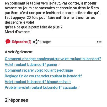
en poussant le tablier vers le haut. Par contre, le moteur
City break
Voyage de noces
Climat
Destinations
Voyage nature
Forum
+
PHOTO
avance toujours par saccades et enroule ou déroule 5 cm
par 5cm. c'est une porte fenêtre et donc inutile de dire qu'il
GUIDES D'ACHAT
faut appuyer 20 fois pour faire entrièrement monter ou
descendre le volet
BONS PLANS
qu'est-ce que je peux faire de plus ?
Merci d'avance
CARTE DE VOEUX
Répondre (2)
Partager
Carte Bonne année
Carte Pâques
Carte de Noël
Carte Saint-Valentin
Carte d'anniversaire
DICTIONNAIRE
A voir également:
Biographies
Expressions
Dictionnaire
Citations
Proverbes
PROGRAMME TV
Comment changer condensateur volet roulant bubendorff
COPAINS D'AVANT
Volet roulant bubendorff panne
✓
Comment reparer volet roulant electrique
Se connecter
Collèges
Universités
Service militaire
S'inscrire
Lycées
Primaires
Entreprises
Avis de recherche
AVIS DE DÉCÈS
Reglage fin de course volet roulant bubendorff
Volet roulant bubendorff bloqué en haut
FORUM
Problème volet roulant bubendorff saccade
✓
Lifestyle
Sport
Television
Cinema
Bricolage
Culture
Auto
Voyage
2 réponses