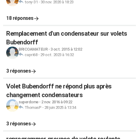
tony-31
-
30 nov. 2020 à 18:23
18 réponses
Remplacement d'un condensateur sur volets
Bubendorff
BRICOAMATEUR
-
3 oct. 2015 à 12:02
capri68
-
29 oct. 2023 à 16:32
3 réponses
Volet Bubendorff ne répond plus après
changement condensateurs
superdome
-
2 nov. 2016 à 09:22
ThomasP
-
28 juin 2025 à 13:34
3 réponses