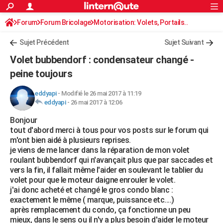
ACTUALITÉS
Forum
Forum Bricolage
Connexion
Motorisation: Volets, Portails..
S'inscrire
Rechercher
Société
Education
Villes
Politique
Faits Divers
Monde
+
SPORT
Sujet Précédent
Sujet Suivant
Football
Cyclisme
Forum
Coupe du monde 2026
Tennis
Rugby
CULTURE
Volet bubbendorf : condensateur changé -
TNT
Cinéma
Musique
Programme TV
Streaming
Sorties cinéma
+
peine toujours
FINANCE
Impôts
Immobilier
Banque
Crédit
Retraite
Epargne
Risques naturels par ville
Assurance
AUTO
eddyapi
-
Modifié le 26 mai 2017 à 11:19
eddyapi
-
26 mai 2017 à 12:06
Réserver un essai
Berlines
Forum auto
Essais
Citadines
SUV
+
HIGH-TECH
Bonjour
tout d'abord merci à tous pour vos posts sur le forum qui
Meilleur smartphone
Ordinateurs
Guide high-tech
Mobiles
Internet
Jeux vidéo
+
BRICOLAGE
m'ont bien aidé à plusieurs reprises.
je viens de me lancer dans la réparation de mon volet
Aménagement intérieur
Cuisine
Jardinage
+
Forum
Extérieur
Salle de bains
Rangement
WEEK-END
roulant bubbendorf qui n'avançait plus que par saccades et
vers la fin, il fallait même l'aider en soulevant le tablier du
Escapades
Expositions
Week-end nature
Guides de France
Patrimoine
Musées
+
LIFESTYLE
volet pour que le moteur daigne enrouler le volet.
j'ai donc acheté et changé le gros condo blanc :
Bien-être
Mode
+
Art de vivre
Loisirs
Modes de vie
SANTE
exactement le même ( marque, puissance etc....)
après remplacement du condo, ça fonctionne un peu
Guide de la santé
Médicaments
+
Alimentation
Maladies
Sommeil
VOYAGE
mieux, dans le sens ou il n'y a plus besoin d'aider le moteur