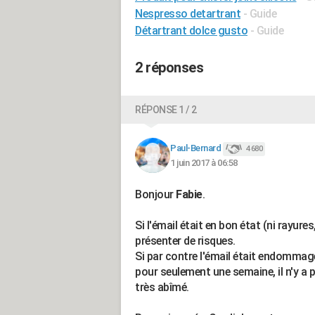
Nespresso detartrant
- Guide
Détartrant dolce gusto
- Guide
2 réponses
RÉPONSE 1 / 2
Paul-Bernard
4 680
1 juin 2017 à 06:58
Bonjour
Fabie
.
Si l'émail était en bon état (ni rayures
présenter de risques.
Si par contre l'émail était endommag
pour seulement une semaine, il n'y a pe
très abîmé.