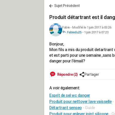
Sujet Précédent
Produit détartrant est il dang
Fabie
-
Modifié le 1 juin 2017 à 03:26
Fabiedu25
-
1 juin 2017 à 07:23
Bonjour,
Mon fils a mis du produit detartrant 
et est parti pour une semaine ,sans br
danger pour l'émail?
Répondre (2)
Partager
A voir également:
Esprit de sel wc danger
Produit pour nettoyer lave vaisselle
-
Détartrant senseo
- Guide
Produit pour enlever joint silicone
- G