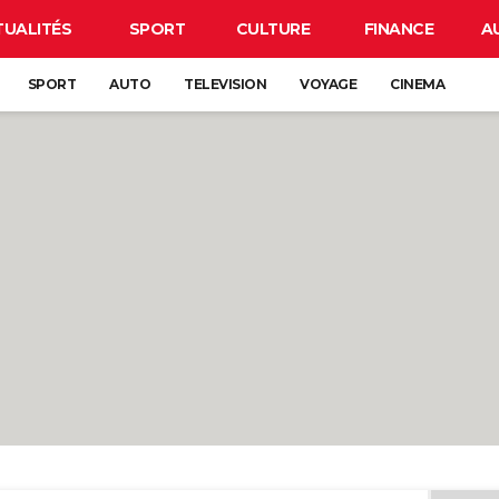
TUALITÉS
SPORT
CULTURE
FINANCE
A
SPORT
AUTO
TELEVISION
VOYAGE
CINEMA