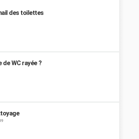
ail des toilettes
e de WC rayée ?
ettoyage
39