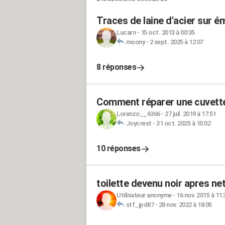
Traces de laine d'acier sur ém
Lucarn
-
15 oct. 2013 à 00:35
moony
-
2 sept. 2025 à 12:07
8 réponses
Comment réparer une cuvett
Lorenzo__6366
-
27 juil. 2019 à 17:51
Joycrest
-
31 oct. 2025 à 10:02
10 réponses
toilette devenu noir apres n
Utilisateur anonyme
-
16 nov. 2015 à 11:
stf_jpd87
-
28 nov. 2022 à 18:05