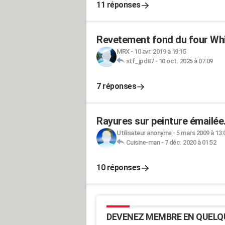
11 réponses
Revetement fond du four Wh
MRX
-
10 avr. 2019 à 19:15
stf_jpd87
-
10 oct. 2025 à 07:09
7 réponses
Rayures sur peinture émailée
Utilisateur anonyme
-
5 mars 2009 à 13:
Cuisine-man
-
7 déc. 2020 à 01:52
10 réponses
DEVENEZ MEMBRE EN QUELQ