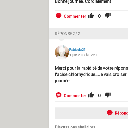
Bonne journée. Cordialement.
0
Commenter
RÉPONSE 2 / 2
Fabiedu25
1 juin 2017 à 07:23
Merci pour la rapidité de votre répo
l'acide chlorhydrique...Je vais croiser 
journée .
0
Commenter
Répond
Discussions similaires