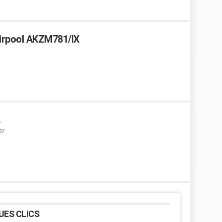
irpool AKZM781/IX
.
07
UES CLICS