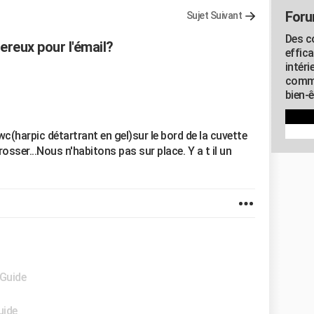
Foru
Sujet Suivant
Des c
ereux pour l'émail?
effic
intéri
commu
bien-
wc(harpic détartrant en gel)sur le bord de la cuvette
osser...Nous n'habitons pas sur place. Y a t il un
 Guide
uide