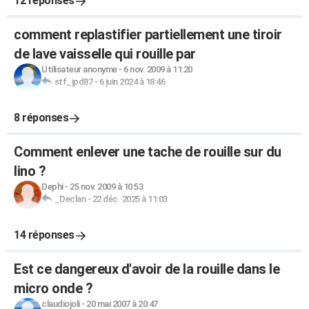
12 réponses
comment replastifier partiellement une tiroir
de lave vaisselle qui rouille par
Utilisateur anonyme
-
6 nov. 2009 à 11:20
stf_jpd87
-
6 juin 2024 à 18:46
8 réponses
Comment enlever une tache de rouille sur du
lino ?
Dephi
-
25 nov. 2009 à 10:53
_Declan
-
22 déc. 2025 à 11:03
14 réponses
Est ce dangereux d'avoir de la rouille dans le
micro onde ?
claudiojoli
-
20 mai 2007 à 20:47