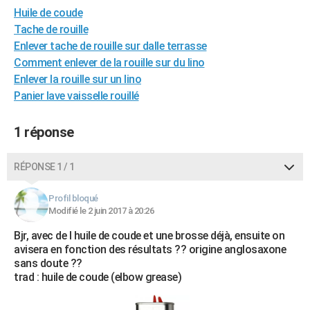
Huile de coude
City break
Voyage de noces
Climat
Destinations
Voyage nature
Forum
+
PHOTO
Tache de rouille
GUIDES D'ACHAT
Enlever tache de rouille sur dalle terrasse
Comment enlever de la rouille sur du lino
BONS PLANS
Enlever la rouille sur un lino
Panier lave vaisselle rouillé
CARTE DE VOEUX
Carte Bonne année
Carte Pâques
Carte de Noël
Carte Saint-Valentin
Carte d'anniversaire
DICTIONNAIRE
1 réponse
Biographies
Expressions
Dictionnaire
Citations
Proverbes
PROGRAMME TV
RÉPONSE 1 / 1
COPAINS D'AVANT
Profil bloqué
Se connecter
Collèges
Universités
Service militaire
S'inscrire
Lycées
Primaires
Entreprises
Avis de recherche
Modifié le 2 juin 2017 à 20:26
AVIS DE DÉCÈS
Bjr, avec de l huile de coude et une brosse déjà, ensuite on
FORUM
avisera en fonction des résultats ?? origine anglosaxone
sans doute ??
Lifestyle
Sport
Television
Cinema
Bricolage
Culture
Auto
Voyage
trad : huile de coude (elbow grease)