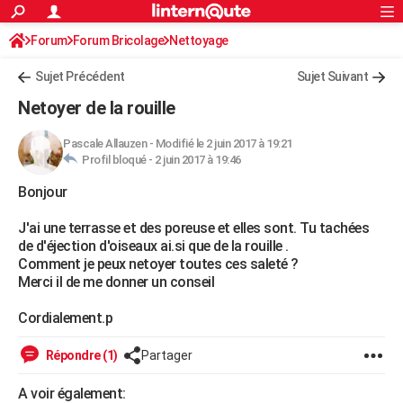
ACTUALITÉS
Forum
Forum Bricolage
Connexion
Nettoyage
S'inscrire
Rechercher
Société
Education
Villes
Politique
Faits Divers
Monde
+
SPORT
Sujet Précédent
Sujet Suivant
Football
Cyclisme
Forum
Coupe du monde 2026
Tennis
Rugby
CULTURE
Netoyer de la rouille
TNT
Cinéma
Musique
Programme TV
Streaming
Sorties cinéma
+
FINANCE
Pascale Allauzen
-
Modifié le 2 juin 2017 à 19:21
Profil bloqué -
2 juin 2017 à 19:46
Impôts
Immobilier
Banque
Crédit
Retraite
Epargne
Risques naturels par ville
Assurance
AUTO
Bonjour
Réserver un essai
Berlines
Forum auto
Essais
Citadines
SUV
+
HIGH-TECH
J'ai une terrasse et des poreuse et elles sont. Tu tachées
Meilleur smartphone
Ordinateurs
Guide high-tech
Mobiles
Internet
Jeux vidéo
+
BRICOLAGE
de d'éjection d'oiseaux ai.si que de la rouille .
Comment je peux netoyer toutes ces saleté ?
Aménagement intérieur
Cuisine
Jardinage
+
Forum
Extérieur
Salle de bains
Rangement
WEEK-END
Merci il de me donner un conseil
Escapades
Expositions
Week-end nature
Guides de France
Patrimoine
Musées
+
LIFESTYLE
Cordialement.p
Bien-être
Mode
+
Art de vivre
Loisirs
Modes de vie
SANTE
Répondre (1)
Partager
Guide de la santé
Médicaments
+
Alimentation
Maladies
Sommeil
VOYAGE
A voir également: