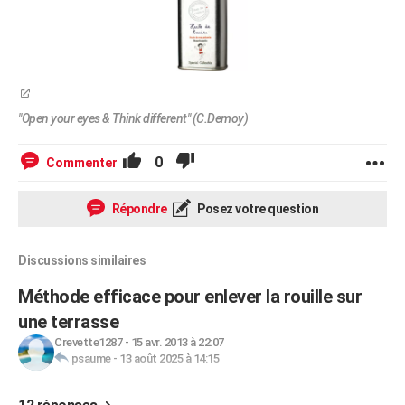
"Open your eyes & Think different" (C.Demoy)
0
Commenter
Répondre
Posez votre question
Discussions similaires
Méthode efficace pour enlever la rouille sur
une terrasse
Crevette1287
-
15 avr. 2013 à 22:07
psaume
-
13 août 2025 à 14:15