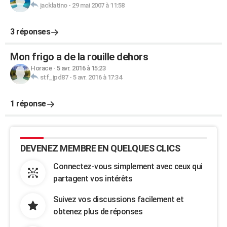
jacklatino
-
29 mai 2007 à 11:58
3 réponses
Mon frigo a de la rouille dehors
Horace
-
5 avr. 2016 à 15:23
stf_jpd87
-
5 avr. 2016 à 17:34
1 réponse
DEVENEZ MEMBRE EN QUELQUES CLICS
Connectez-vous simplement avec ceux qui
partagent vos intérêts
Suivez vos discussions facilement et
obtenez plus de réponses