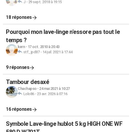
J
-
29 sept. 2018 à 19:15
18 réponses
Pourquoi mon lave-linge n'essore pas tout le
temps ?
kern
-
17 oct. 2010 à 20:43
stf_jpd87
-
14 juil. 2021 à 17:44
9 réponses
Tambour desaxé
Chachapso
-
24 mai 2021 à 10:27
Lolo86
-
23 avr. 2026 à 07:16
16 réponses
Symbole Lave-linge hublot 5 kg HIGH ONE WF