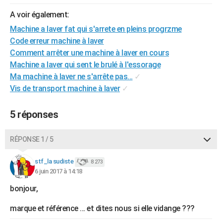
City break
Voyage de noces
Climat
Destinations
Voyage nature
Forum
+
PHOTO
A voir également:
Machine a laver fat qui s'arrete en pleins progrzme
GUIDES D'ACHAT
Code erreur machine à laver
BONS PLANS
Comment arrêter une machine à laver en cours
Machine a laver qui sent le brulé à l'essorage
CARTE DE VOEUX
Ma machine à laver ne s'arrête pas...
✓
Vis de transport machine à laver
✓
Carte Bonne année
Carte Pâques
Carte de Noël
Carte Saint-Valentin
Carte d'anniversaire
DICTIONNAIRE
Biographies
Expressions
Dictionnaire
Citations
Proverbes
PROGRAMME TV
5 réponses
COPAINS D'AVANT
RÉPONSE 1 / 5
Se connecter
Collèges
Universités
Service militaire
S'inscrire
Lycées
Primaires
Entreprises
Avis de recherche
AVIS DE DÉCÈS
stf_la sudiste
8 273
6 juin 2017 à 14:18
FORUM
bonjour,
Lifestyle
Sport
Television
Cinema
Bricolage
Culture
Auto
Voyage
marque et référence ... et dites nous si elle vidange ???