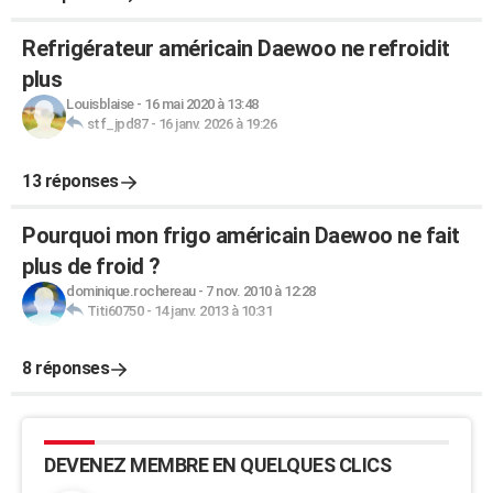
Refrigérateur américain Daewoo ne refroidit
plus
Louisblaise
-
16 mai 2020 à 13:48
stf_jpd87
-
16 janv. 2026 à 19:26
13 réponses
Pourquoi mon frigo américain Daewoo ne fait
plus de froid ?
dominique.rochereau
-
7 nov. 2010 à 12:28
Titi60750
-
14 janv. 2013 à 10:31
8 réponses
DEVENEZ MEMBRE EN QUELQUES CLICS