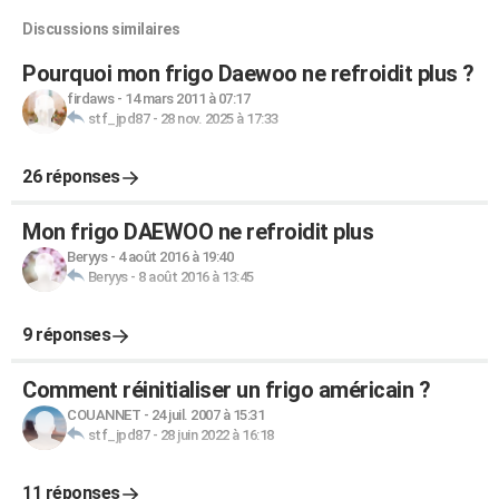
Discussions similaires
Pourquoi mon frigo Daewoo ne refroidit plus ?
firdaws
-
14 mars 2011 à 07:17
stf_jpd87
-
28 nov. 2025 à 17:33
26 réponses
Mon frigo DAEWOO ne refroidit plus
Beryys
-
4 août 2016 à 19:40
Beryys
-
8 août 2016 à 13:45
9 réponses
Comment réinitialiser un frigo américain ?
COUANNET
-
24 juil. 2007 à 15:31
stf_jpd87
-
28 juin 2022 à 16:18
11 réponses