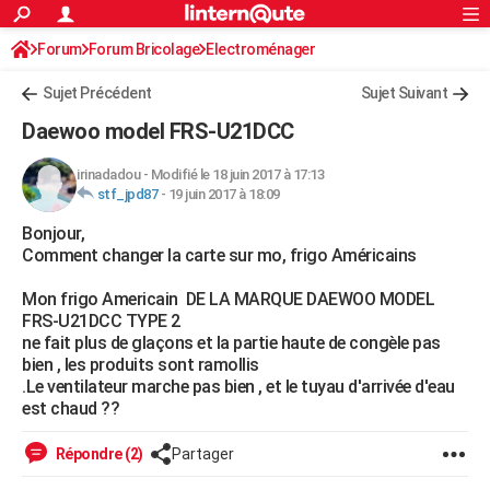
ACTUALITÉS
Forum
Forum Bricolage
Connexion
Electroménager
S'inscrire
Rechercher
Société
Education
Villes
Politique
Faits Divers
Monde
+
SPORT
Sujet Précédent
Sujet Suivant
Football
Cyclisme
Forum
Coupe du monde 2026
Tennis
Rugby
CULTURE
Daewoo model FRS-U21DCC
TNT
Cinéma
Musique
Programme TV
Streaming
Sorties cinéma
+
FINANCE
irinadadou
-
Modifié le 18 juin 2017 à 17:13
stf_jpd87
-
19 juin 2017 à 18:09
Impôts
Immobilier
Banque
Crédit
Retraite
Epargne
Risques naturels par ville
Assurance
AUTO
Bonjour,
Réserver un essai
Berlines
Forum auto
Essais
Citadines
SUV
+
HIGH-TECH
Comment changer la carte sur mo, frigo Américains
Meilleur smartphone
Ordinateurs
Guide high-tech
Mobiles
Internet
Jeux vidéo
+
BRICOLAGE
Mon frigo Americain DE LA MARQUE DAEWOO MODEL
FRS-U21DCC TYPE 2
Aménagement intérieur
Cuisine
Jardinage
+
Forum
Extérieur
Salle de bains
Rangement
WEEK-END
ne fait plus de glaçons et la partie haute de congèle pas
bien , les produits sont ramollis
Escapades
Expositions
Week-end nature
Guides de France
Patrimoine
Musées
+
LIFESTYLE
.Le ventilateur marche pas bien , et le tuyau d'arrivée d'eau
est chaud ??
Bien-être
Mode
+
Art de vivre
Loisirs
Modes de vie
SANTE
Répondre (2)
Partager
Guide de la santé
Médicaments
+
Alimentation
Maladies
Sommeil
VOYAGE