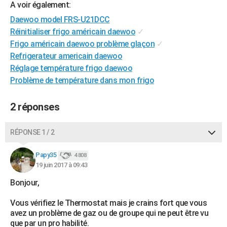
A voir également:
City break
Voyage de noces
Climat
Destinations
Voyage nature
Forum
+
PHOTO
Daewoo model FRS-U21DCC
Réinitialiser frigo américain daewoo
✓
GUIDES D'ACHAT
Frigo américain daewoo problème glaçon
✓
BONS PLANS
Refrigerateur americain daewoo
Réglage température frigo daewoo
CARTE DE VOEUX
Problème de température dans mon frigo
Carte Bonne année
Carte Pâques
Carte de Noël
Carte Saint-Valentin
Carte d'anniversaire
DICTIONNAIRE
2 réponses
Biographies
Expressions
Dictionnaire
Citations
Proverbes
PROGRAMME TV
RÉPONSE 1 / 2
COPAINS D'AVANT
Se connecter
Collèges
Universités
Service militaire
S'inscrire
Lycées
Primaires
Entreprises
Avis de recherche
Papy35
4 808
AVIS DE DÉCÈS
19 juin 2017 à 09:43
FORUM
Bonjour,
Lifestyle
Sport
Television
Cinema
Bricolage
Culture
Auto
Voyage
Vous vérifiez le Thermostat mais je crains fort que vous
avez un problème de gaz ou de groupe qui ne peut être vu
que par un pro habilité.